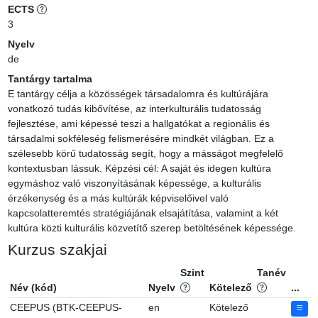
ECTS
3
Nyelv
de
Tantárgy tartalma
E tantárgy célja a közösségek társadalomra és kultúrájára 
vonatkozó tudás kibővítése, az interkulturális tudatosság 
fejlesztése, ami képessé teszi a hallgatókat a regionális és 
társadalmi sokféleség felismerésére mindkét világban. Ez a 
szélesebb körű tudatosság segít, hogy a másságot megfelelő 
kontextusban lássuk. Képzési cél: A saját és idegen kultúra 
egymáshoz való viszonyításának képessége, a kulturális 
érzékenység és a más kultúrák képviselőivel való 
kapcsolatteremtés stratégiájának elsajátítása, valamint a két 
kultúra közti kulturális közvetítő szerep betöltésének képessége.
Kurzus szakjai
Szint
Tanév
Név (kód)
Nyelv
Kötelező
...
CEEPUS (BTK-CEEPUS-
en
Kötelező