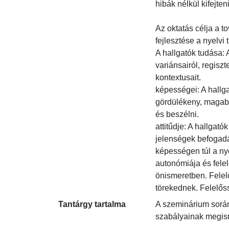
hibák nélkül kifejteni
Az oktatás célja a t
fejlesztése a nyelvi
A hallgatók tudása: 
variánsairól, regisz
kontextusait.

képességei: A hallg
gördülékeny, magabiz
és beszélni.

attitűdje: A hallgató
jelenségek befogadá
képességen túl a nye
autonómiája és felel
önismeretben. Felelő
törekednek. Felelőss
Tantárgy tartalma
A szeminárium során 
szabályainak megisme