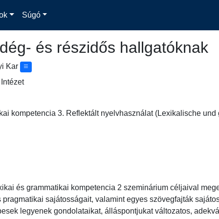
ok
Súgó
dég- és részidős hallgatóknak
yi Kar
Intézet
kai kompetencia 3. Reflektált nyelvhasználat (Lexikalische und
ikai és grammatikai kompetencia 2 szeminárium céljaival megeg
pragmatikai sajátosságait, valamint egyes szövegfajták sajátossá
esek legyenek gondolataikat, álláspontjukat változatos, adekvát