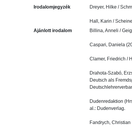
Irodalomjegyzék
Dreyer, Hilke / Schm
Hall, Karin / Schei
Ajánlott irodalom
Billina, Anneli / Ge
Caspari, Daniela (20
Clamer, Friedrich / 
Drahota-Szabó, Erzs
Deutsch als Fremds
Deutschlehrerverband
Dudenredaktion (Hrs
al.: Dudenverlag.

Fandrych, Christian (