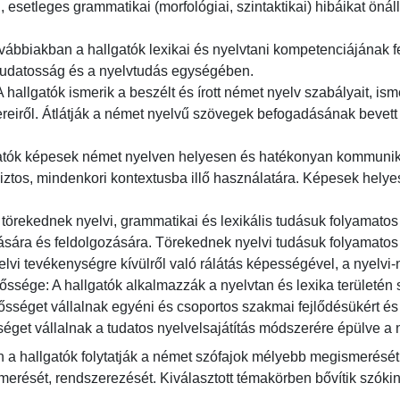
, esetleges grammatikai (morfológiai, szintaktikai) hibáikat önállóa
ovábbiakban a hallgatók lexikai és nyelvtani kompetenciájának fej
 tudatosság és a nyelvtudás egységében.

A hallgatók ismerik a beszélt és írott német nyelv szabályait, i
tereiről. Átlátják a német nyelvű szövegek befogadásának bevett 
atók képesek német nyelven helyesen és hatékonyan kommuniká
tos, mindenkori kontextusba illő használatára. Képesek helyese
k törekednek nyelvi, grammatikai és lexikális tudásuk folyamatos f
sára és feldolgozására. Törekednek nyelvi tudásuk folyamatos f
lvi tevékenységre kívülről való rálátás képességével, a nyelvi-n
őssége: A hallgatók alkalmazzák a nyelvtan és lexika területén 
sséget vállalnak egyéni és csoportos szakmai fejlődésükért és 
éget vállalnak a tudatos nyelvelsajátítás módszerére épülve a 
a hallgatók folytatják a német szófajok mélyebb megismerését, 
rését, rendszerezését. Kiválasztott témakörben bővítik szókinc