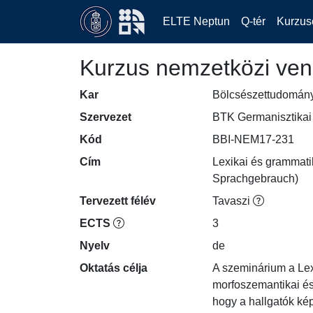
ELTE Neptun
Q-tér
Kurzus
Kurzus nemzetközi ven
Kar
Bölcsészettudomán
Szervezet
BTK Germanisztikai 
Kód
BBI-NEM17-231
Cím
Lexikai és grammati
Sprachgebrauch)
Tervezett félév
Tavaszi
ECTS
3
Nyelv
de
Oktatás célja
A szeminárium a Lex
morfoszemantikai és 
hogy a hallgatók kép