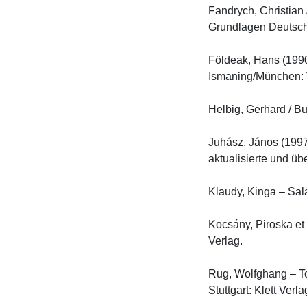
Fandrych, Christian
Grundlagen Deutsch a
Földeak, Hans (1990)
Ismaning/München: Ve
Helbig, Gerhard / B
Juhász, János (1997
aktualisierte und übe
Klaudy, Kinga – Sal
Kocsány, Piroska et
Verlag.

Rug, Wolfghang – To
Stuttgart: Klett Verla