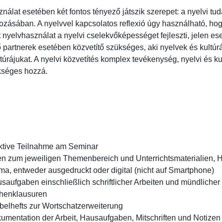
sználat esetében két fontos tényező játszik szerepet: a nyelvi t
zásában. A nyelvvel kapcsolatos reflexió úgy használható, hogy 
lt nyelvhasználat a nyelvi cselekvőképességet fejleszti, jelen ese
partnerek esetében közvetítő szükséges, aki nyelvek és kultúrák 
túrájukat. A nyelvi közvetítés komplex tevékenység, nyelvi és kul
séges hozzá.
tive Teilnahme am Seminar

en zum jeweiligen Themenbereich und Unterrichtsmaterialien, H
, entweder ausgedruckt oder digital (nicht auf Smartphone)

aufgaben einschließlich schriftlicher Arbeiten und mündlicher B
enklausuren

elhefts zur Wortschatzerweiterung

entation der Arbeit, Hausaufgaben, Mitschriften und Notizen