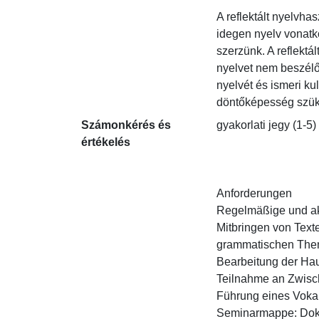
A reflektált nyelvha
idegen nyelv vonatko
szerzünk. A reflektá
nyelvet nem beszélő 
nyelvét és ismeri kul
döntőképesség szük
Számonkérés és
gyakorlati jegy (1-5)

értékelés
Anforderungen

Regelmäßige und ak
Mitbringen von Text
grammatischen Thema
Bearbeitung der Haus
Teilnahme an Zwisch
Führung eines Vokab
Seminarmappe: Dokum