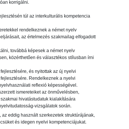
n korrigálni.

lesztésén túl az interkulturális kompetencia 
smeretekkel rendelkeznek a német nyelv 
eljárásait, az értelmezés szakmailag elfogadott 
lni, továbbá képesek a német nyelv 
n, közérthetően és választékos stílusban írni 
ejlesztésére, és nyitottak az új nyelvi 
ejlesztésére. Rendelkeznek a nyelvi 
yelvhasználati reflexió képességével.

szerzett ismereteiket az önművelésben, 
szakmai hivatástudatuk kialakítására 
nyelvitudatosság-vizsgálatok során.
az eddig használt szerkezetek struktúrájának, 
süket és idegen nyelvi kompetenciájukat.
