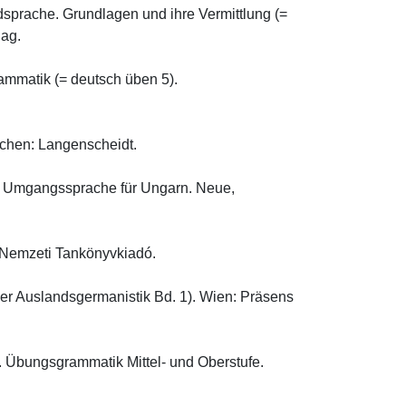
sprache. Grundlagen und ihre Vermittlung (= 
.

ammatik (= deutsch üben 5). 
en: Langenscheidt.

r Umgangssprache für Ungarn. Neue, 
emzeti Tankönyvkiadó.

er Auslandsgermanistik Bd. 1). Wien: Präsens 
Übungsgrammatik Mittel- und Oberstufe. 