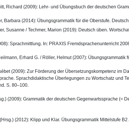
itt, Richard (2009): Lehr- und Übungsbuch der deutschen Grammat
ner, Barbara (2014): Übungsgrammatik für die Oberstufe. Deutsc
iger, Susanne / Techmer, Marion (2019): Deutsch üben. Wortschat
08): Sprachmittlung. In: PRAXIS Fremdsprachenunterricht 2008/5 
Heilmann, Erhard G. / Röller, Helmut (2007): Übungsgrammatik für
ébet (2009): Zur Förderung der Übersetzungskompetenz im DaF-Un
prache. Sprachdidaktische Überlegungen zu Wortschatz und Te
. S. 80–100.

g.) (2009): Grammatik der deutschen Gegenwartssprache (= De
Hrsg.) (2012): Klipp und Klar. Übungsgrammatik Mittelstufe B2 / C1