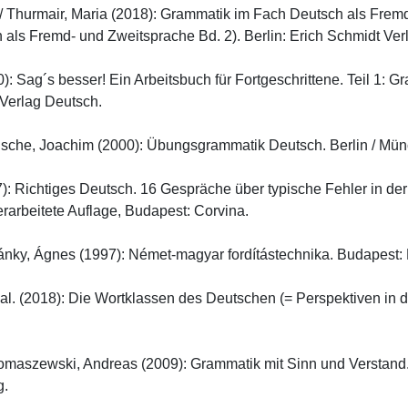
 / Thurmair, Maria (2018): Grammatik im Fach Deutsch als Fremd
ls Fremd- und Zweitsprache Bd. 2). Berlin: Erich Schmidt Verlag
: Sag´s besser! Ein Arbeitsbuch für Fortgeschrittene. Teil 1: Gr
rlag Deutsch.

usche, Joachim (2000): Übungsgrammatik Deutsch. Berlin / Münch
): Richtiges Deutsch. 16 Gespräche über typische Fehler in de
rarbeitete Auflage, Budapest: Corvina.

ánky, Ágnes (1997): Német-magyar fordítástechnika. Budapest: N
 al. (2018): Die Wortklassen des Deutschen (= Perspektiven in d
maszewski, Andreas (2009): Grammatik mit Sinn und Verstand. 
g.