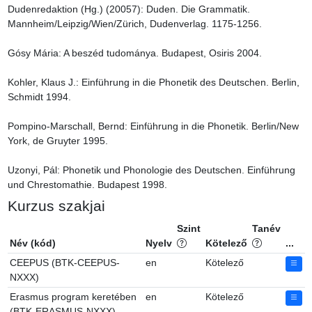
Dudenredaktion (Hg.) (20057): Duden. Die Grammatik. 
Mannheim/Leipzig/Wien/Zürich, Dudenverlag. 1175-1256.

Gósy Mária: A beszéd tudománya. Budapest, Osiris 2004.

Kohler, Klaus J.: Einführung in die Phonetik des Deutschen. Berlin, 
Schmidt 1994.

Pompino-Marschall, Bernd: Einführung in die Phonetik. Berlin/New 
York, de Gruyter 1995.

Uzonyi, Pál: Phonetik und Phonologie des Deutschen. Einführung 
und Chrestomathie. Budapest 1998.
Kurzus szakjai
Szint
Tanév
Név (kód)
Nyelv
Kötelező
...
CEEPUS (BTK-CEEPUS-
en
Kötelező
NXXX)
Erasmus program keretében
en
Kötelező
(BTK-ERASMUS-NXXX)