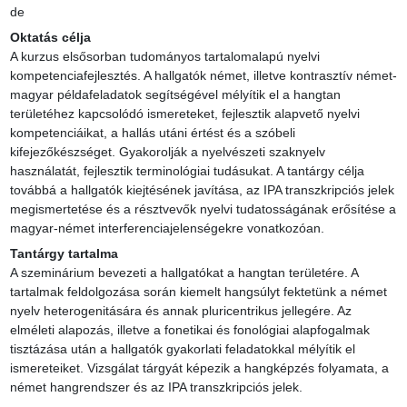
de
Oktatás célja
A kurzus elsősorban tudományos tartalomalapú nyelvi 
kompetenciafejlesztés. A hallgatók német, illetve kontrasztív német-
magyar példafeladatok segítségével mélyítik el a hangtan 
területéhez kapcsolódó ismereteket, fejlesztik alapvető nyelvi 
kompetenciáikat, a hallás utáni értést és a szóbeli 
kifejezőkészséget. Gyakorolják a nyelvészeti szaknyelv 
használatát, fejlesztik terminológiai tudásukat. A tantárgy célja 
továbbá a hallgatók kiejtésének javítása, az IPA transzkripciós jelek 
megismertetése és a résztvevők nyelvi tudatosságának erősítése a 
magyar-német interferenciajelenségekre vonatkozóan.
Tantárgy tartalma
A szeminárium bevezeti a hallgatókat a hangtan területére. A 
tartalmak feldolgozása során kiemelt hangsúlyt fektetünk a német 
nyelv heterogenitására és annak pluricentrikus jellegére. Az 
elméleti alapozás, illetve a fonetikai és fonológiai alapfogalmak 
tisztázása után a hallgatók gyakorlati feladatokkal mélyítik el 
ismereteiket. Vizsgálat tárgyát képezik a hangképzés folyamata, a 
német hangrendszer és az IPA transzkripciós jelek.