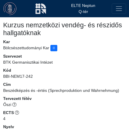
ELTE Neptun
Q-tér
Kurzus nemzetközi vendég- és részidős
hallgatóknak
Kar
Bölcsészettudományi Kar
Szervezet
BTK Germanisztikai Intézet
Kód
BBI-NEM17-242
Cím
Beszédképzés és -értés (Sprechproduktion und Wahrnehmung)
Tervezett félév
Őszi
ECTS
4
Nyelv