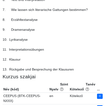
7.      Wie lassen sich literarische Gattungen bestimmen?

8.      Erzähltextanalyse

9.      Dramenanalyse

10.  Lyrikanalyse

11.  Interpretationsübungen

12.  Klausur

13.  Rückgabe und Besprechung der Klausuren
Kurzus szakjai
Szint
Tanév
Név (kód)
Nyelv
Kötelező
...
CEEPUS (BTK-CEEPUS-
en
Kötelező
NXXX)