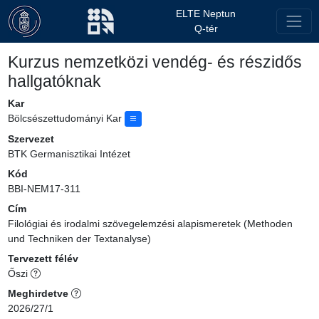
ELTE Neptun
Q-tér
Kurzus nemzetközi vendég- és részidős
hallgatóknak
Kar
Bölcsészettudományi Kar
Szervezet
BTK Germanisztikai Intézet
Kód
BBI-NEM17-311
Cím
Filológiai és irodalmi szövegelemzési alapismeretek (Methoden
und Techniken der Textanalyse)
Tervezett félév
Őszi
Meghirdetve
2026/27/1