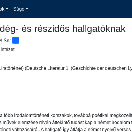
ok
Súgó
dég- és részidős hallgatóknak
yi Kar
Intézet
íratörténet) (Deutsche Literatur 1. (Geschichte der deutschen Ly
 a főbb irodalomtörténeti korszakok, továbbá poétikai megközelí
 művek elemzése révén áttekintő tudást kap a német irodalom főb
téneti változásairól. A hallgató így átlátja a német nyelvű verse