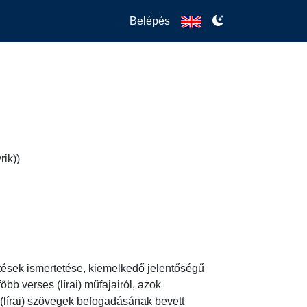
Belépés
rik))
tések ismertetése, kiemelkedő jelentőségű 
b verses (lírai) műfajairól, azok 
s (lírai) szövegek befogadásának bevett 