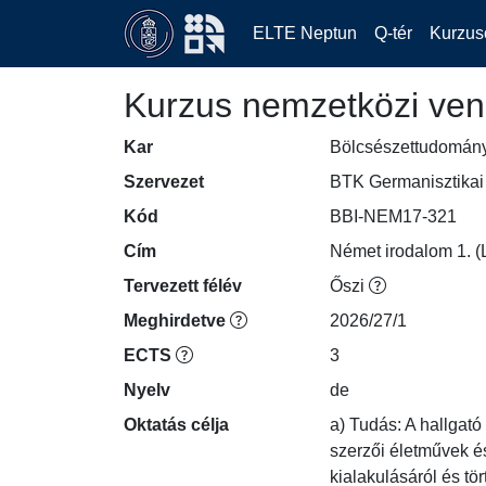
ELTE Neptun
Q-tér
Kurzus
Kurzus nemzetközi ven
Kar
Bölcsészettudomán
Szervezet
BTK Germanisztikai 
Kód
BBI-NEM17-321
Cím
Német irodalom 1. (L
Tervezett félév
Őszi
Meghirdetve
2026/27/1
ECTS
3
Nyelv
de
Oktatás célja
a) Tudás: A hallgató
szerzői életművek és
kialakulásáról és tör