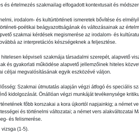
s és értelmezés szakmailag elfogadott kontextusait és módszereit,
elmi, irodalom- és kultúrtörténeti ismeretek bővítése és elmélyít
örténeti-poétikai beágyazottságának és változásainak az értelm
pvető szakmai kérdések megismerése az irodalom- és kultúratu
vábbá az interpretációs készségeknek a feljesztése.

 és hitelesen képviseli szakmája társadalmi szerepét, alapvető vis
 és gyakorlati működése alapvető jellemzőinek hiteles közvetít
céljai megvalósításának egyik eszközévé váljon.

elősség: Szakmai útmutatás alapján végzi átfogó és speciális s
ténő kidolgozását. Önállóan végzi munkáját tevékenysége kritiku
ténetének főbb korszakai a kora újkortól napjainkig; a német vers
tességei és történelmi változatai; a német vers alakváltozatai Ma
eg- és felismerése.
 vizsga (1-5).