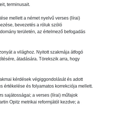
 terminusait.

ése mellett a német nyelvű verses (lírai) 
ezése, bevezetés a róluk szóló 
domány területén, az értelmező befogadás 
zonyát a világhoz. Nyitott szakmája átfogó 
ésére, átadására. Törekszik arra, hogy 
zakmai kérdések végiggondolását és adott 
s értékelése és folyamatos korrekciója mellett.
 sajátosságai; a verses (lírai) műfajok 
rtin Opitz metrikai reformjától kezdve; a 