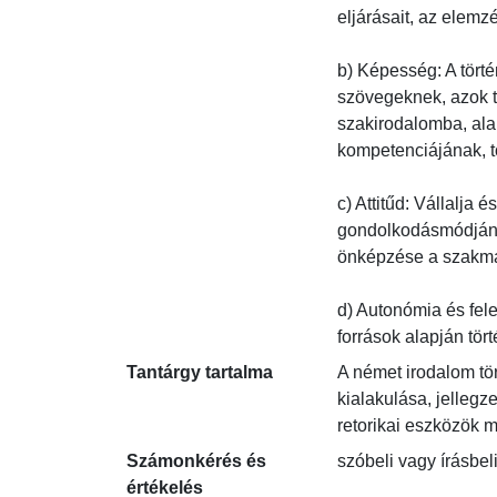
eljárásait, az elemzé
b) Képesség: A történ
szövegeknek, azok t
szakirodalomba, ala
kompetenciájának, to
c) Attitűd: Vállalja
gondolkodásmódjának
önképzése a szakmai 
d) Autonómia és fel
források alapján tör
Tantárgy tartalma
A német irodalom tör
kialakulása, jellegze
retorikai eszközök m
Számonkérés és
szóbeli vagy írásbeli
értékelés