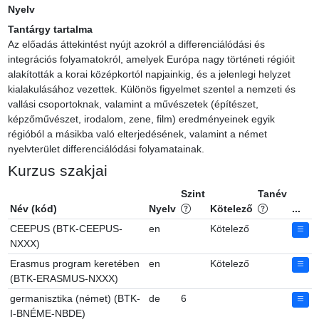
Nyelv
Tantárgy tartalma
Az előadás áttekintést nyújt azokról a differenciálódási és 
integrációs folyamatokról, amelyek Európa nagy történeti régióit 
alakították a korai középkortól napjainkig, és a jelenlegi helyzet 
kialakulásához vezettek. Különös figyelmet szentel a nemzeti és 
vallási csoportoknak, valamint a művészetek (építészet, 
képzőművészet, irodalom, zene, film) eredményeinek egyik 
régióból a másikba való elterjedésének, valamint a német 
nyelvterület differenciálódási folyamatainak.
Kurzus szakjai
Szint
Tanév
Név (kód)
Nyelv
Kötelező
...
CEEPUS (BTK-CEEPUS-
en
Kötelező
NXXX)
Erasmus program keretében
en
Kötelező
(BTK-ERASMUS-NXXX)
germanisztika (német) (BTK-
de
6
I-BNÉME-NBDE)