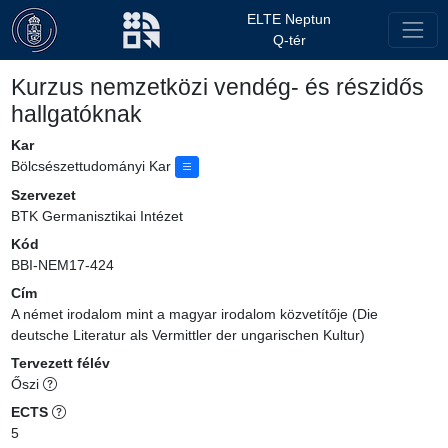
ELTE Neptun
Q-tér
Kurzus nemzetközi vendég- és részidős
hallgatóknak
Kar
Bölcsészettudományi Kar
Szervezet
BTK Germanisztikai Intézet
Kód
BBI-NEM17-424
Cím
A német irodalom mint a magyar irodalom közvetítője (Die
deutsche Literatur als Vermittler der ungarischen Kultur)
Tervezett félév
Őszi
ECTS
5