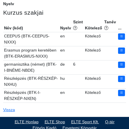
Nyelv
Kurzus szakjai
Szint
Tanév
Név (kód)
Nyelv
Kötelező
...
CEEPUS (BTK-CEEPUS-
en
Kötelező
NXXX)
Erasmus program keretében
en
Kötelező
(BTK-ERASMUS-NXXX)
germanisztika (német) (BTK-
de
6
I-BNÉME-NBDE)
Részképzés (BTK-RÉSZKÉP-
hu
Kötelező
NXHU)
Részképzés (BTK-I-
en
Kötelező
RÉSZKÉP-NXEN)
Vissza
ELTE Honlap
ELTE Shop
ELTE Sport Kft.
Q-tér
Eötvös Kiadó
Egyetemi Könyvtár