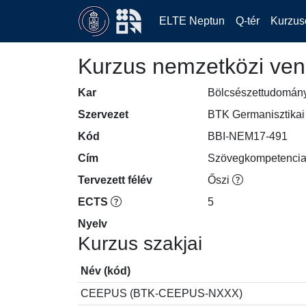
ELTE Neptun
Q-tér
Kurzus
Kurzus nemzetközi ven
Kar
Bölcsészettudomán
Szervezet
BTK Germanisztikai 
Kód
BBI-NEM17-491
Cím
Szövegkompetencia 
Tervezett félév
Őszi
ECTS
5
Nyelv
Kurzus szakjai
Név (kód)
CEEPUS (BTK-CEEPUS-NXXX)