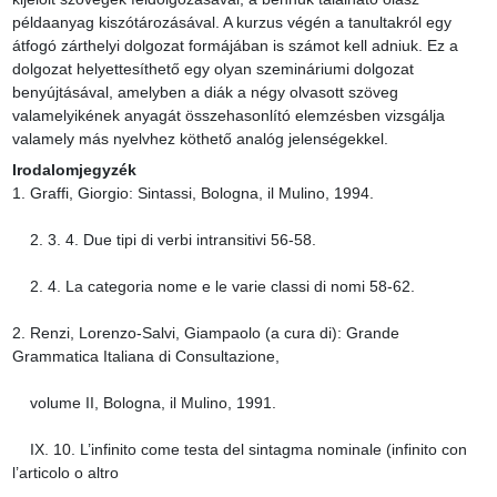
példaanyag kiszótározásával. A kurzus végén a tanultakról egy 
átfogó zárthelyi dolgozat formájában is számot kell adniuk. Ez a 
dolgozat helyettesíthető egy olyan szemináriumi dolgozat 
benyújtásával, amelyben a diák a négy olvasott szöveg 
valamelyikének anyagát összehasonlító elemzésben vizsgálja 
valamely más nyelvhez köthető analóg jelenségekkel.
Irodalomjegyzék
1. Graffi, Giorgio: Sintassi, Bologna, il Mulino, 1994.

    2. 3. 4. Due tipi di verbi intransitivi 56-58.

    2. 4. La categoria nome e le varie classi di nomi 58-62.

2. Renzi, Lorenzo-Salvi, Giampaolo (a cura di): Grande 
Grammatica Italiana di Consultazione,

    volume II, Bologna, il Mulino, 1991.

    IX. 10. L’infinito come testa del sintagma nominale (infinito con 
l’articolo o altro
