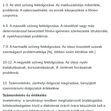
1-3. Az első szöveg feldolgozása. Az inakkuzativitás mibenléte, 
problémái. A valenciaelmélet, és ennek kiterjesztése a főnévi 
csoportra.

4-6. A második szöveg feldolgozása. A névelővel vagy más 
determinánssal bevezetett főnévi igeneves szerkezetek strukturális, 
ill. nyelvhasználati problémái.

7-9. A harmadik szöveg feldolgozása. Az olasz összetett szavak 
szerteágazó problematikája (fej, többes szám kérdése stb.)

10-12. A negyedik szöveg feldolgozása. Az olasz nyelv 
kialakulásának, korszakolásának, ill. történeti forrásainak 
problémái.

13. Számonkérés, zárthelyi dolgozat megíratása, benyújtott 
szemináriumi dolgozatok értékelése
Számonkérés és értékelés
övetelmény: a tanulmányi rendben meghatározott óralátogatási 
kötelezettségeken kívül a diákoknak óráról órára készülniük kell a 
kijelölt szövegek feldolgozásával, a bennük található olasz 