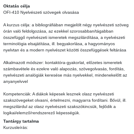
Oktatás célja
OFI-410 Nyelvészeti szövegek olvasása

A kurzus célja: a bibliográfiában megjelölt négy nyelvészeti szöveg 
órán való feldolgozása, az ezekkel szorosabban/tágabban 
összefüggő nyelvészeti ismeretek megszilárdítása, a nyelvészeti 
terminológia elsajátítása, ill. begyakorlása, a hagyományos 
nyelvtan és a modern nyelvészet közötti összefüggések feltárása

Alkalmazott módszer: kontaktóra-gyakorlat, előzetes ismeretek 
számbavétele és ezekre való alapozás, szövegolvasás, fordítás, 
nyelvészeti analógiák keresése más nyelvekkel, mindenekelőtt az 
anyanyelvvel

Kompetenciák: A diákok képesek lesznek olasz nyelvészeti 
szakszövegeket olvasni, értelmezni, magyarra fordítani. Bővül, ill. 
megszilárdul az olasz nyelvészeti szakszókincsük, fejlődik a 
logikai/elemző/rendszerező képességük.
Tantárgy tartalma
Kurzusleírás:
