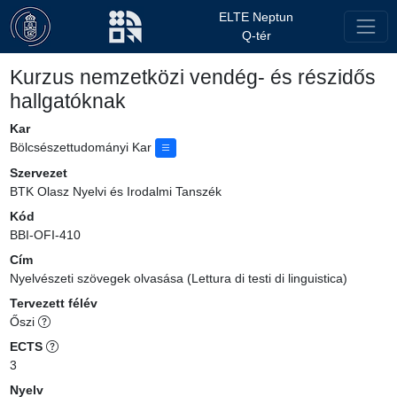
ELTE Neptun
Q-tér
Kurzus nemzetközi vendég- és részidős
hallgatóknak
Kar
Bölcsészettudományi Kar
Szervezet
BTK Olasz Nyelvi és Irodalmi Tanszék
Kód
BBI-OFI-410
Cím
Nyelvészeti szövegek olvasása (Lettura di testi di linguistica)
Tervezett félév
Őszi
ECTS
3
Nyelv