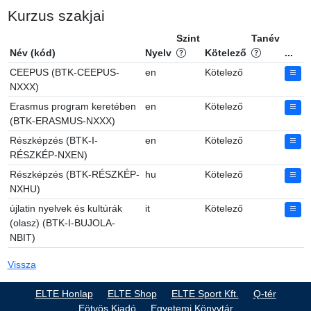
Kurzus szakjai
Szint
Tanév
Név (kód)
Nyelv
Kötelező
...
CEEPUS (BTK-CEEPUS-
en
Kötelező
NXXX)
Erasmus program keretében
en
Kötelező
(BTK-ERASMUS-NXXX)
Részképzés (BTK-I-
en
Kötelező
RÉSZKÉP-NXEN)
Részképzés (BTK-RÉSZKÉP-
hu
Kötelező
NXHU)
újlatin nyelvek és kultúrák
it
Kötelező
(olasz) (BTK-I-BUJOLA-
NBIT)
Vissza
ELTE Honlap
ELTE Shop
ELTE Sport Kft.
Q-tér
Eötvös Kiadó
Egyetemi Könyvtár