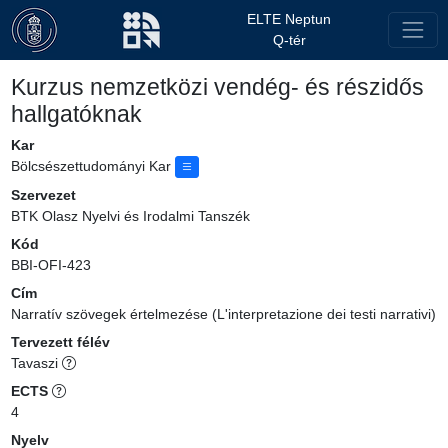
ELTE Neptun
Q-tér
Kurzus nemzetközi vendég- és részidős
hallgatóknak
Kar
Bölcsészettudományi Kar
Szervezet
BTK Olasz Nyelvi és Irodalmi Tanszék
Kód
BBI-OFI-423
Cím
Narratív szövegek értelmezése (L'interpretazione dei testi narrativi)
Tervezett félév
Tavaszi
ECTS
4
Nyelv