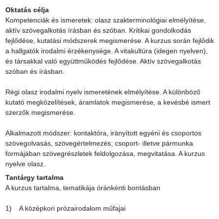
Oktatás célja
Kompetenciák és ismeretek: olasz szakterminológiai elmélyítése, 
aktív szövegalkotás írásban és szóban. Kritikai gondolkodás 
fejlődése, kutatási módszerek megismerése. A kurzus során fejlődik 
a hallgatók irodalmi érzékenysége. A vitakultúra (idegen nyelven), 
és társakkal való együttműködés fejlődése. Aktív szövegalkotás 
szóban és írásban.

Régi olasz irodalmi nyelv ismeretének elmélyítése. A különböző 
kutató megközelítések, áramlatok megismerése, a kevésbé ismert 
szerzők megismerése.

Alkalmazott módszer: kontaktóra, irányított egyéni és csoportos 
szövegolvasás, szövegértelmezés, csoport- illetve pármunka 
formájában szövegrészletek feldolgozása, megvitatása. A kurzus 
nyelve olasz.
Tantárgy tartalma
A kurzus tartalma, tematikája óránkénti bontásban

1)    A középkori prózairodalom műfajai
