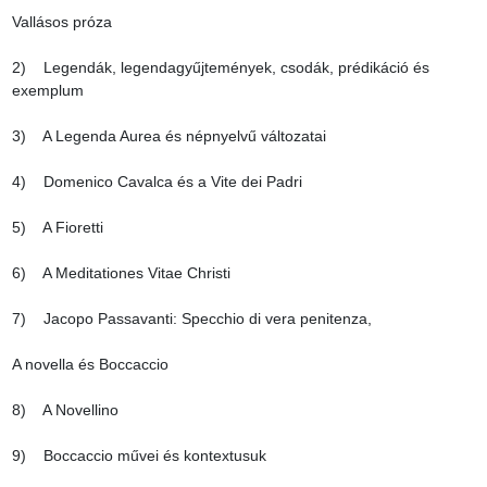
Vallásos próza

2)    Legendák, legendagyűjtemények, csodák, prédikáció és 
exemplum

3)    A Legenda Aurea és népnyelvű változatai

4)    Domenico Cavalca és a Vite dei Padri

5)    A Fioretti

6)    A Meditationes Vitae Christi

7)    Jacopo Passavanti: Specchio di vera penitenza,

A novella és Boccaccio

8)    A Novellino

9)    Boccaccio művei és kontextusuk
