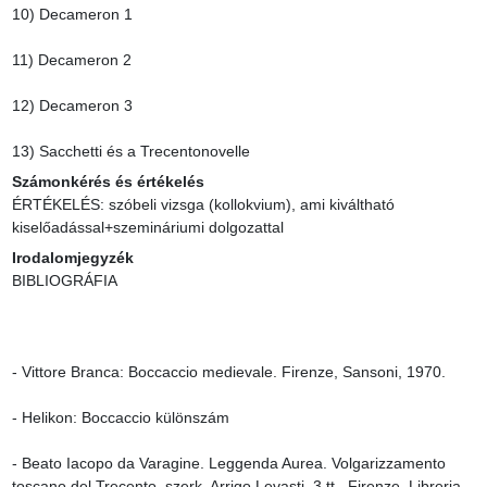
10) Decameron 1

11) Decameron 2

12) Decameron 3

13) Sacchetti és a Trecentonovelle
Számonkérés és értékelés
ÉRTÉKELÉS: szóbeli vizsga (kollokvium), ami kiváltható 
kiselőadással+szemináriumi dolgozattal
Irodalomjegyzék
BIBLIOGRÁFIA

- Vittore Branca: Boccaccio medievale. Firenze, Sansoni, 1970.

- Helikon: Boccaccio különszám

- Beato Iacopo da Varagine. Leggenda Aurea. Volgarizzamento 
toscano del Trecento, szerk. Arrigo Levasti, 3 tt., Firenze, Libreria 