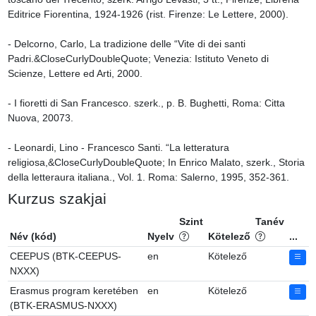
Editrice Fiorentina, 1924-1926 (rist. Firenze: Le Lettere, 2000).

- Delcorno, Carlo, La tradizione delle “Vite di dei santi 
Padri.&CloseCurlyDoubleQuote; Venezia: Istituto Veneto di 
Scienze, Lettere ed Arti, 2000.

- I fioretti di San Francesco. szerk., p. B. Bughetti, Roma: Citta 
Nuova, 20073.

- Leonardi, Lino - Francesco Santi. “La letteratura 
religiosa,&CloseCurlyDoubleQuote; In Enrico Malato, szerk., Storia 
della letteraura italiana., Vol. 1. Roma: Salerno, 1995, 352-361.
Kurzus szakjai
Szint
Tanév
Név (kód)
Nyelv
Kötelező
...
CEEPUS (BTK-CEEPUS-
en
Kötelező
NXXX)
Erasmus program keretében
en
Kötelező
(BTK-ERASMUS-NXXX)