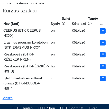
modern festészet története.
Kurzus szakjai
Szint
Tanév
Név (kód)
Nyelv
Kötelező
...
CEEPUS (BTK-CEEPUS-
en
Kötelező
NXXX)
Erasmus program keretében
en
Kötelező
(BTK-ERASMUS-NXXX)
Részképzés (BTK-I-
en
Kötelező
RÉSZKÉP-NXEN)
Részképzés (BTK-RÉSZKÉP-
hu
Kötelező
NXHU)
újlatin nyelvek és kultúrák
it
Kötelező
(olasz) (BTK-I-BUJOLA-
NBIT)
Vissza
ELTE Honlap
ELTE Shop
ELTE Sport Kft.
Q-tér