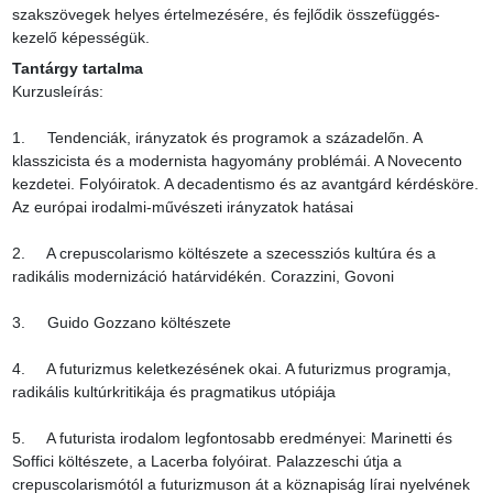
szakszövegek helyes értelmezésére, és fejlődik összefüggés-
kezelő képességük.
Tantárgy tartalma
Kurzusleírás:

1.     Tendenciák, irányzatok és programok a századelőn. A 
klasszicista és a modernista hagyomány problémái. A Novecento 
kezdetei. Folyóiratok. A decadentismo és az avantgárd kérdésköre. 
Az európai irodalmi-művészeti irányzatok hatásai

2.     A crepuscolarismo költészete a szecessziós kultúra és a 
radikális modernizáció határvidékén. Corazzini, Govoni

3.     Guido Gozzano költészete

4.     A futurizmus keletkezésének okai. A futurizmus programja, 
radikális kultúrkritikája és pragmatikus utópiája

5.     A futurista irodalom legfontosabb eredményei: Marinetti és 
Soffici költészete, a Lacerba folyóirat. Palazzeschi útja a 
crepuscolarismótól a futurizmuson át a köznapiság lírai nyelvének 