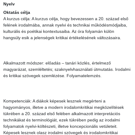
Nyelv
Oktatás célja
A kurzus célja: A kurzus célja, hogy bevezessen a 20. század első 
felének irodalmába, annak nyelvi és technikai működésmódjaiba, 
kulturális és poétikai kontextusaiba. Az óra folyamán külön 
hangsúly esik a jelenségek kritikai értékelésének változásaira.

Alkalmazott módszer: előadás – tanári közlés, értelmező 
magyarázat, szemléltetés; szaknyelvhasználati útmutatás. Irodalmi 
és kritikai szövegek szemlézése. Folyamatelemzés.

Kompetenciák: A diákok képesek lesznek megérteni a 
hagyományos, illetve a modern irodalomkritikai megközelítések 
tükrében a 20. század első felében alkalmazott interpretációs 
technikákat és terminológiát, ezek tükrében pedig az irodalmi 
folyamatok nyelvi-költészeti, illetve koncepcionális vetületeit.  
Képesek lesznek olasz irodalmi szövegek és irodalomkritikai 