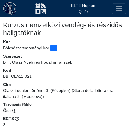
ELTE Neptun
Q-tér
Kurzus nemzetközi vendég- és részidős
hallgatóknak
Kar
Bölcsészettudományi Kar
Szervezet
BTK Olasz Nyelvi és Irodalmi Tanszék
Kód
BBI-OLA11-321
Cím
Olasz irodalomtörténet 3. (Középkor) (Storia della letteratura
italiana 3. (Medioevo))
Tervezett félév
Őszi
ECTS
3