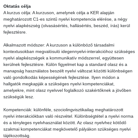
Oktatás célja
A kurzus célja: A kurzuson, amelynek célja a KER alapján 
meghatározott C1-es szintű nyelvi kompetencia elérése, a négy 
nyelvi alapkészség (olvasásértés, hallásértés, beszéd, írás) kerül 
fejlesztésre.

Alkalmazott módszer: A kurzuson a különböző társadalmi 
kontextusokban megvalósuló idegennyelvi-interakcióhoz szükséges 
nyelvi alapkészségek a kommunikatív módszerrel, együttesen 
kerülnek fejlesztésre. Külön figyelmet kap a standard olasz és a 
manapság használatos beszélt nyelvi változat közötti különbségen 
való gondolkodás képességének fejlesztése. Ilyen módon a 
hallgatók megkapják a szükséges nyelvi kompetenciákat, 
amelyekre, mint olasz nyelvvel foglalkozó szakértőknek a jövőben 
szükségük lesz.

Kompetenciák: különféle, szociolingvisztikailag meghatározott 
nyelvi interakciókban való részvétel. Különbségtétel a nyelvi norma 
és a tényleges nyelvhasználat között. Az olasz nyelvhez kötődő 
szakmai kompetenciákat megkövetelő pályákon szükséges nyelvi 
tájékozottság.