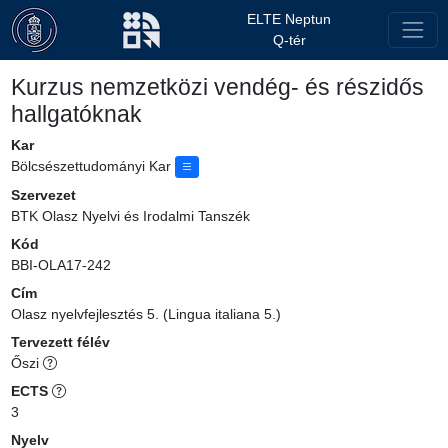
ELTE Neptun
Q-tér
Kurzus nemzetközi vendég- és részidős
hallgatóknak
Kar
Bölcsészettudományi Kar
Szervezet
BTK Olasz Nyelvi és Irodalmi Tanszék
Kód
BBI-OLA17-242
Cím
Olasz nyelvfejlesztés 5. (Lingua italiana 5.)
Tervezett félév
Őszi
ECTS
3
Nyelv