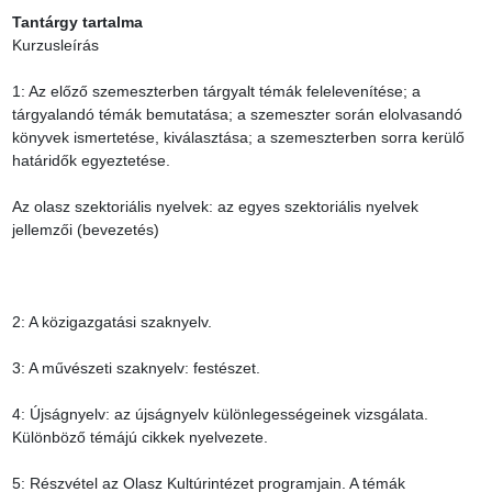
Tantárgy tartalma
Kurzusleírás

1: Az előző szemeszterben tárgyalt témák felelevenítése; a 
tárgyalandó témák bemutatása; a szemeszter során elolvasandó 
könyvek ismertetése, kiválasztása; a szemeszterben sorra kerülő 
határidők egyeztetése.

Az olasz szektoriális nyelvek: az egyes szektoriális nyelvek 
jellemzői (bevezetés)

2: A közigazgatási szaknyelv.

3: A művészeti szaknyelv: festészet.

4: Újságnyelv: az újságnyelv különlegességeinek vizsgálata. 
Különböző témájú cikkek nyelvezete.

5: Részvétel az Olasz Kultúrintézet programjain. A témák 