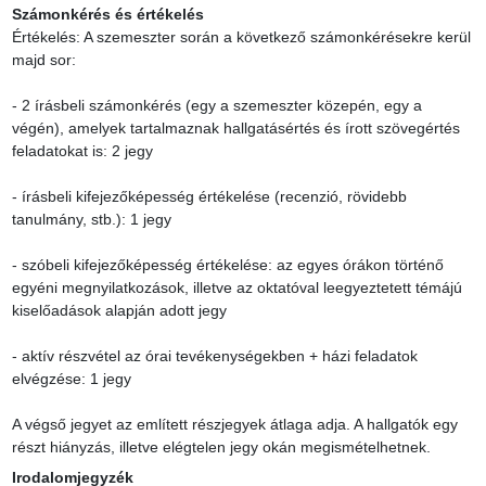
Számonkérés és értékelés
Értékelés: A szemeszter során a következő számonkérésekre kerül 
majd sor:

- 2 írásbeli számonkérés (egy a szemeszter közepén, egy a 
végén), amelyek tartalmaznak hallgatásértés és írott szövegértés 
feladatokat is: 2 jegy

- írásbeli kifejezőképesség értékelése (recenzió, rövidebb 
tanulmány, stb.): 1 jegy

- szóbeli kifejezőképesség értékelése: az egyes órákon történő 
egyéni megnyilatkozások, illetve az oktatóval leegyeztetett témájú 
kiselőadások alapján adott jegy

- aktív részvétel az órai tevékenységekben + házi feladatok 
elvégzése: 1 jegy

A végső jegyet az említett részjegyek átlaga adja. A hallgatók egy 
részt hiányzás, illetve elégtelen jegy okán megismételhetnek.
Irodalomjegyzék