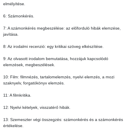
elmélyítése.

6: Számonkérés.

7: A számonkérés megbeszélése: az előforduló hibák elemzése, 
javítása.

8: Az irodalmi recenzió: egy kritikai szöveg elkészítése.

9: Az olvasott irodalom bemutatása, hozzájuk kapcsolódó 
elemzések, megbeszélések.

10: Film: filmnézés, tartalomelemzés, nyelvi elemzés, a mozi 
szaknyelv, forgatókönyv elemzés.

11: A filmkritika.

12: Nyelvi kételyek, visszatérő hibák.

13: Szemeszter végi összegzés: számonkérés és a számonkérés 
értékelése.