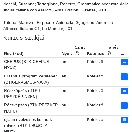
Nocchi, Susanna; Tartaglione, Roberto, Grammatica avanzata della 
lingua italiana con esercizi, Alma Edizioni, Firenze, 2006

Trifone, Maurizio; Filippone, Antonella; Sgaglione, Andreina, 
Affresco Italiano C1, Le Monnier, 201
Kurzus szakjai
Szint
Tanév
Név (kód)
Nyelv
Kötelező
...
CEEPUS (BTK-CEEPUS-
en
Kötelező
NXXX)
Erasmus program keretében
en
Kötelező
(BTK-ERASMUS-NXXX)
Részképzés (BTK-I-
en
Kötelező
RÉSZKÉP-NXEN)
Részképzés (BTK-RÉSZKÉP-
hu
Kötelező
NXHU)
újlatin nyelvek és kultúrák
it
Kötelező
(olasz) (BTK-I-BUJOLA-
NBIT)