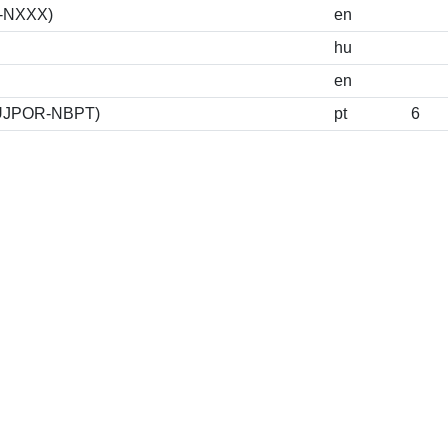
S-NXXX)
en
hu
en
I-BUJPOR-NBPT)
pt
6