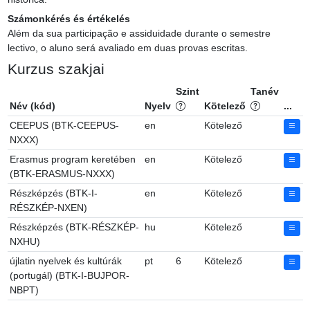
Számonkérés és értékelés
Além da sua participação e assiduidade durante o semestre 
lectivo, o aluno será avaliado em duas provas escritas.
Kurzus szakjai
Szint
Tanév
Név (kód)
Nyelv
Kötelező
...
CEEPUS (BTK-CEEPUS-
en
Kötelező
NXXX)
Erasmus program keretében
en
Kötelező
(BTK-ERASMUS-NXXX)
Részképzés (BTK-I-
en
Kötelező
RÉSZKÉP-NXEN)
Részképzés (BTK-RÉSZKÉP-
hu
Kötelező
NXHU)
újlatin nyelvek és kultúrák
pt
6
Kötelező
(portugál) (BTK-I-BUJPOR-
NBPT)