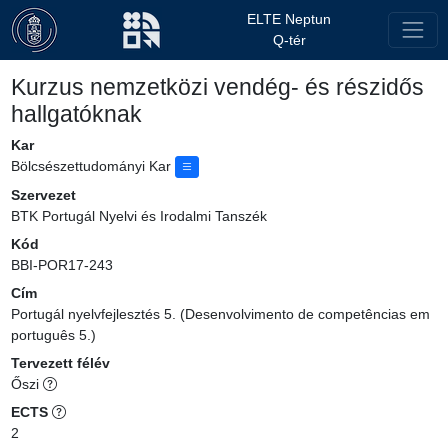
ELTE Neptun
Q-tér
Kurzus nemzetközi vendég- és részidős
hallgatóknak
Kar
Bölcsészettudományi Kar
Szervezet
BTK Portugál Nyelvi és Irodalmi Tanszék
Kód
BBI-POR17-243
Cím
Portugál nyelvfejlesztés 5. (Desenvolvimento de competências em
português 5.)
Tervezett félév
Őszi
ECTS
2