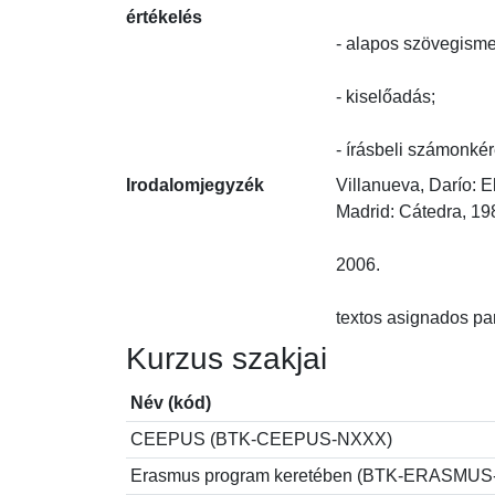
értékelés
- alapos szövegismeret
- kiselőadás;

- írásbeli számonkér
Irodalomjegyzék
Villanueva, Darío: E
Madrid: Cátedra, 1987.
2006.

textos asignados pa
Kurzus szakjai
Név (kód)
CEEPUS (BTK-CEEPUS-NXXX)
Erasmus program keretében (BTK-ERASMU