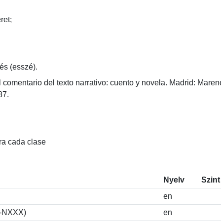
;

és (esszé).
l comentario del texto narrativo: cuento y novela. Madrid: Marenos


ra cada clase
Nyelv
Szin
en
S-NXXX)
en