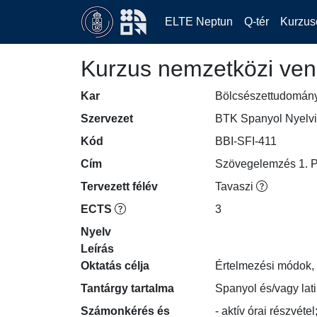
ELTE Neptun
Q-tér
Kurzus
Kurzus nemzetközi ven
Kar
Bölcsészettudomán
Szervezet
BTK Spanyol Nyelvi
Kód
BBI-SFI-411
Cím
Szövegelemzés 1. Pr
Tervezett félév
Tavaszi
ECTS
3
Nyelv
Leírás
Oktatás célja
Értelmezési módok, 
Tantárgy tartalma
Spanyol és/vagy lat
Számonkérés és
- aktív órai részvétel;
