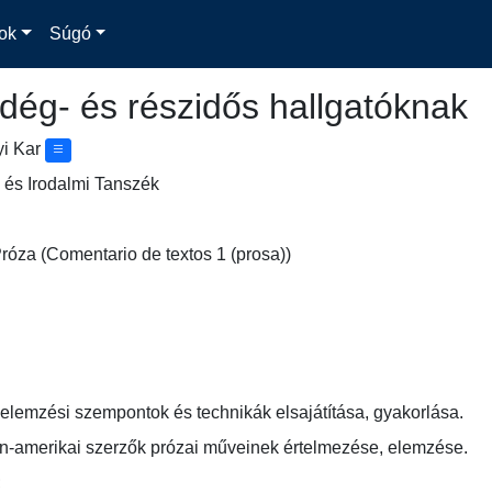
ok
Súgó
dég- és részidős hallgatóknak
yi Kar
 és Irodalmi Tanszék
óza (Comentario de textos 1 (prosa))
elemzési szempontok és technikák elsajátítása, gyakorlása.
in-amerikai szerzők prózai műveinek értelmezése, elemzése.
