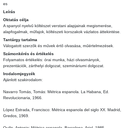
es
Leírás
Oktatás célja
A spanyol nyelvű költészet verstani alapjainak megismerése, 
alapfogalmak, műfajok, költészeti korszakok vázlatos áttekintése.
Tantárgy tartalma
Válogatott szerzők és művek értő olvasása, műértelmezések.
Számonkérés és értékelés
Folyamatos értékelés: órai munka, házi olvasmányok, 
prezentációk, zárthelyi dolgozat, szemináriumi dolgozat.
Irodalomjegyzék
Ajánlott szakirodalom:

Navarro Tomás, Tomás: Métrica espanola. La Habana, Ed. 
Revolucionaria, 1966.

López Estrada, Francisco: Métrica espanola del siglo XX. Madrid, 
Gredos, 1969.

Quilis, Antonio: Métrica espanola. Barcelona, Ariel, 1985.
