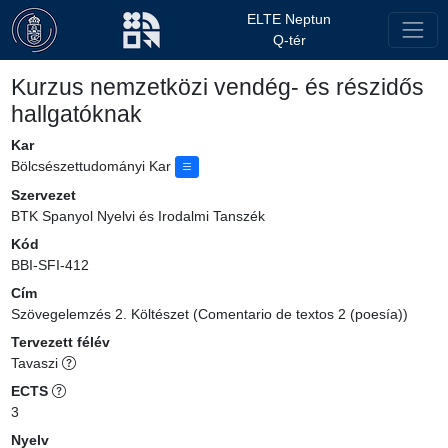
ELTE Neptun
Q-tér
Kurzus nemzetközi vendég- és részidős
hallgatóknak
Kar
Bölcsészettudományi Kar
Szervezet
BTK Spanyol Nyelvi és Irodalmi Tanszék
Kód
BBI-SFI-412
Cím
Szövegelemzés 2. Költészet (Comentario de textos 2 (poesía))
Tervezett félév
Tavaszi
ECTS
3
Nyelv