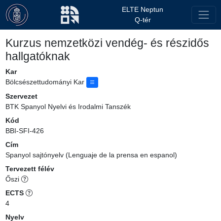
ELTE Neptun
Q-tér
Kurzus nemzetközi vendég- és részidős
hallgatóknak
Kar
Bölcsészettudományi Kar
Szervezet
BTK Spanyol Nyelvi és Irodalmi Tanszék
Kód
BBI-SFI-426
Cím
Spanyol sajtónyelv (Lenguaje de la prensa en espanol)
Tervezett félév
Őszi
ECTS
4
Nyelv