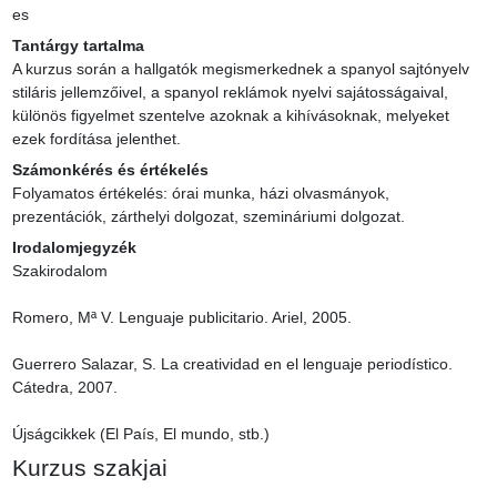
es
Tantárgy tartalma
A kurzus során a hallgatók megismerkednek a spanyol sajtónyelv 
stiláris jellemzőivel, a spanyol reklámok nyelvi sajátosságaival, 
különös figyelmet szentelve azoknak a kihívásoknak, melyeket 
ezek fordítása jelenthet.
Számonkérés és értékelés
Folyamatos értékelés: órai munka, házi olvasmányok, 
prezentációk, zárthelyi dolgozat, szemináriumi dolgozat.
Irodalomjegyzék
Szakirodalom

Romero, Mª V. Lenguaje publicitario. Ariel, 2005.

Guerrero Salazar, S. La creatividad en el lenguaje periodístico. 
Cátedra, 2007.

Újságcikkek (El País, El mundo, stb.)
Kurzus szakjai