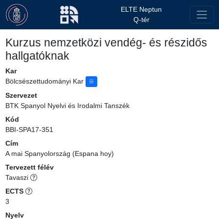
ELTE Neptun
Q-tér
Kurzus nemzetközi vendég- és részidős
hallgatóknak
Kar
Bölcsészettudományi Kar
Szervezet
BTK Spanyol Nyelvi és Irodalmi Tanszék
Kód
BBI-SPA17-351
Cím
A mai Spanyolország (Espana hoy)
Tervezett félév
Tavaszi
ECTS
3
Nyelv