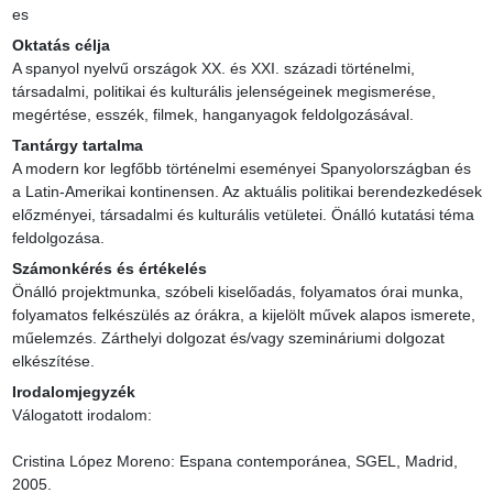
es
Oktatás célja
A spanyol nyelvű országok XX. és XXI. századi történelmi, 
társadalmi, politikai és kulturális jelenségeinek megismerése, 
megértése, esszék, filmek, hanganyagok feldolgozásával.
Tantárgy tartalma
A modern kor legfőbb történelmi eseményei Spanyolországban és 
a Latin-Amerikai kontinensen. Az aktuális politikai berendezkedések 
előzményei, társadalmi és kulturális vetületei. Önálló kutatási téma 
feldolgozása.
Számonkérés és értékelés
Önálló projektmunka, szóbeli kiselőadás, folyamatos órai munka, 
folyamatos felkészülés az órákra, a kijelölt művek alapos ismerete, 
műelemzés. Zárthelyi dolgozat és/vagy szemináriumi dolgozat 
elkészítése.
Irodalomjegyzék
Válogatott irodalom:

Cristina López Moreno: Espana contemporánea, SGEL, Madrid, 
2005.
