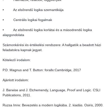
•          Az elsőrendű logika szemantikája

•          Centrális logikai fogalmak

•          Az elsőrendű logika korlátai és a másodrendű logika 
alapgondolata

Számonkérési és értékelési rendszere: A hallgatók a beadott házi 
feladatokra kapnak jegyet.

Kötelező irodalom:

P.D. Magnus and T. Button: forallx:Cambridge, 2017

Ajánlott irodalom:

J. Barwise and J. Etchemendy, Language, Proof and Logic. CSLI 
Publications, 2011.

Ruzsa Imre: Bevezetés a modern logikába. 2. kiadás. Osiris, 2000.  