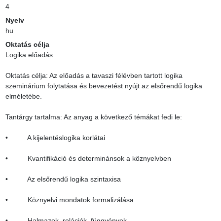
4
Nyelv
hu
Oktatás célja
Logika előadás

Oktatás célja: Az előadás a tavaszi félévben tartott logika 
szeminárium folytatása és bevezetést nyújt az elsőrendű logika 
elméletébe.

Tantárgy tartalma: Az anyag a következő témákat fedi le:

•          A kijelentéslogika korlátai

•          Kvantifikáció és determinánsok a köznyelvben

•          Az elsőrendű logika szintaxisa

•          Köznyelvi mondatok formalizálása

•          Halmazok, relációk, függvények
