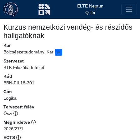
ELTE Neptun
Q-tér
Kurzus nemzetközi vendég- és részidős
hallgatóknak
Kar
Bölcsészettudományi Kar
Szervezet
BTK Filozófia Intézet
Kód
BBN-FIL18-301
Cím
Logika
Tervezett félév
Őszi
Meghirdetve
2026/27/1
ECTS