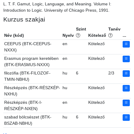
L. T. F. Gamut, Logic, Language, and Meaning. Volume I: 
Introduction to Logic. University of Chicago Press, 1991.
Kurzus szakjai
Szint
Tanév
Név (kód)
Nyelv
Kötelező
...
CEEPUS (BTK-CEEPUS-
en
Kötelező
NXXX)
Erasmus program keretében
en
Kötelező
(BTK-ERASMUS-NXXX)
filozófia (BTK-FILOZOF-
hu
6
2/3
TMIN-NBHU)
Részképzés (BTK-RÉSZKÉP-
hu
Kötelező
NXHU)
Részképzés (BTK-I-
en
Kötelező
RÉSZKÉP-NXEN)
szabad bölcsészet (BTK-
hu
6
Kötelező
BSZAB-NBHU)