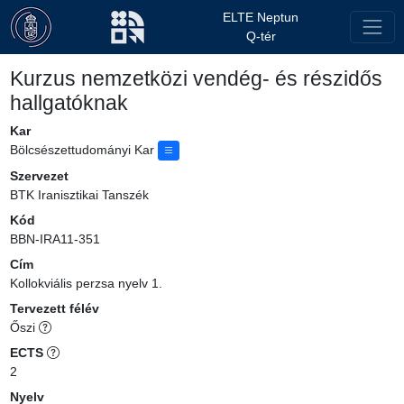
ELTE Neptun
Q-tér
Kurzus nemzetközi vendég- és részidős
hallgatóknak
Kar
Bölcsészettudományi Kar
Szervezet
BTK Iranisztikai Tanszék
Kód
BBN-IRA11-351
Cím
Kollokviális perzsa nyelv 1.
Tervezett félév
Őszi
ECTS
2
Nyelv