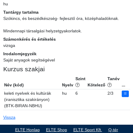
hu
Tantárgy tartalma
Szókincs, és beszédkészség- fejlesztő óra, középhaladóknak.

Mindennapi társalgási helyzetgyakorlatok.
Számonkérés és értékelés
vizsga
Irodalomjegyzék
Saját anyagok segítségével
Kurzus szakjai
Szint
Tanév
Név (kód)
Nyelv
Kötelező
...
keleti nyelvek és kultúrák
hu
6
2/3
(iranisztika szakirányon)
(BTK-BIRAN-NBHU)
Vissza
ELTE Honlap
ELTE Shop
ELTE Sport Kft.
Q-tér