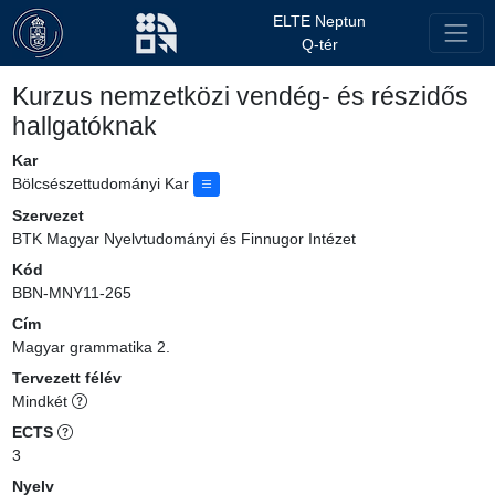
ELTE Neptun
Q-tér
Kurzus nemzetközi vendég- és részidős
hallgatóknak
Kar
Bölcsészettudományi Kar
Szervezet
BTK Magyar Nyelvtudományi és Finnugor Intézet
Kód
BBN-MNY11-265
Cím
Magyar grammatika 2.
Tervezett félév
Mindkét
ECTS
3
Nyelv