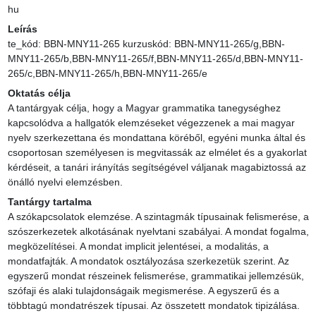
hu
Leírás
te_kód: BBN-MNY11-265 kurzuskód: BBN-MNY11-265/g,BBN-
MNY11-265/b,BBN-MNY11-265/f,BBN-MNY11-265/d,BBN-MNY11-
265/c,BBN-MNY11-265/h,BBN-MNY11-265/e
Oktatás célja
A tantárgyak célja, hogy a Magyar grammatika tanegységhez 
kapcsolódva a hallgatók elemzéseket végezzenek a mai magyar 
nyelv szerkezettana és mondattana köréből, egyéni munka által és 
csoportosan személyesen is megvitassák az elmélet és a gyakorlat 
kérdéseit, a tanári irányítás segítségével váljanak magabiztossá az 
önálló nyelvi elemzésben.
Tantárgy tartalma
A szókapcsolatok elemzése. A szintagmák típusainak felismerése, a 
szószerkezetek alkotásának nyelvtani szabályai. A mondat fogalma, 
megközelítései. A mondat implicit jelentései, a modalitás, a 
mondatfajták. A mondatok osztályozása szerkezetük szerint. Az 
egyszerű mondat részeinek felismerése, grammatikai jellemzésük, 
szófaji és alaki tulajdonságaik megismerése. A egyszerű és a 
többtagú mondatrészek típusai. Az összetett mondatok tipizálása. 