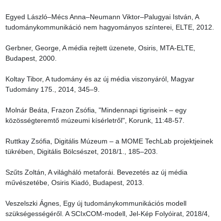
Egyed László–Mécs Anna–Neumann Viktor–Palugyai István, A 
tudománykommunikáció nem hagyományos színterei, ELTE, 2012.

Gerbner, George, A média rejtett üzenete, Osiris, MTA-ELTE, 
Budapest, 2000.

Koltay Tibor, A tudomány és az új média viszonyáról, Magyar 
Tudomány 175., 2014, 345–9.

Molnár Beáta, Frazon Zsófia, "Mindennapi tigriseink – egy 
közösségteremtő múzeumi kísérletről", Korunk, 11:48-57.

Ruttkay Zsófia, Digitális Múzeum – a MOME TechLab projektjeinek 
tükrében, Digitális Bölcsészet, 2018/1., 185–203.

Szűts Zoltán, A világháló metaforái. Bevezetés az új média 
művészetébe, Osiris Kiadó, Budapest, 2013.

Veszelszki Ágnes, Egy új tudománykommunikációs modell 
szükségességéről. A SCIxCOM-modell, Jel-Kép Folyóirat, 2018/4, 