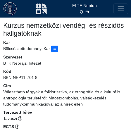
ELTE Neptun
Q-tér
Kurzus nemzetközi vendég- és részidős
hallgatóknak
Kar
Bölcsészettudományi Kar
Szervezet
BTK Néprajzi Intézet
Kód
BBN-NEP11-701.8
Cím
Választható tárgyak a folklorisztika, az etnográfia és a kulturális
antropológia területéről: Mítoszrombolás, válságkezelés:
tudománykommunikációval az álhírek ellen
Tervezett félév
Tavaszi
ECTS