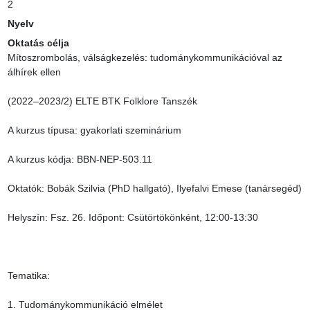
2
Nyelv
Oktatás célja
Mítoszrombolás, válságkezelés: tudománykommunikációval az 
álhírek ellen

(2022–2023/2) ELTE BTK Folklore Tanszék

A kurzus típusa: gyakorlati szeminárium

A kurzus kódja: BBN-NEP-503.11

Oktatók: Bobák Szilvia (PhD hallgató), Ilyefalvi Emese (tanársegéd)

Helyszín: Fsz. 26. Időpont: Csütörtökönként, 12:00-13:30

Tematika:

1. Tudománykommunikáció elmélet
