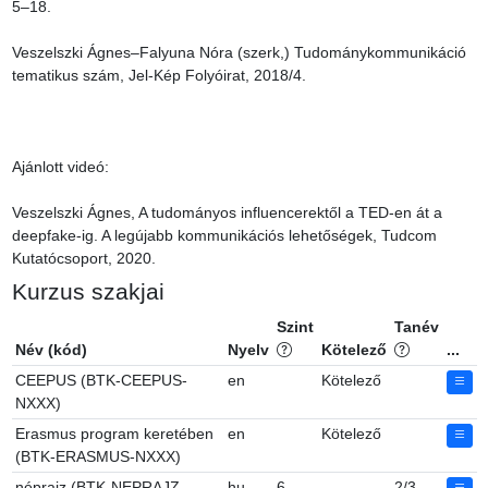
5–18.

Veszelszki Ágnes–Falyuna Nóra (szerk,) Tudománykommunikáció 
tematikus szám, Jel-Kép Folyóirat, 2018/4.

Ajánlott videó:

Veszelszki Ágnes, A tudományos influencerektől a TED-en át a 
deepfake-ig. A legújabb kommunikációs lehetőségek, Tudcom 
Kutatócsoport, 2020.
Kurzus szakjai
Szint
Tanév
Név (kód)
Nyelv
Kötelező
...
CEEPUS (BTK-CEEPUS-
en
Kötelező
NXXX)
Erasmus program keretében
en
Kötelező
(BTK-ERASMUS-NXXX)
néprajz (BTK-NEPRAJZ-
hu
6
2/3