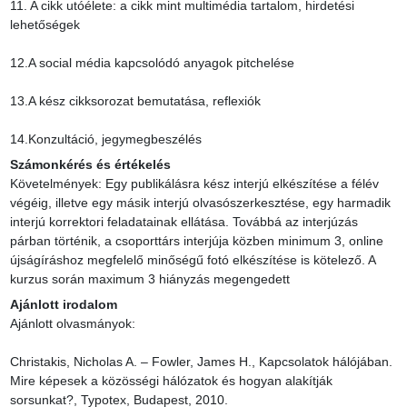
11. A cikk utóélete: a cikk mint multimédia tartalom, hirdetési 
lehetőségek

12.A social média kapcsolódó anyagok pitchelése

13.A kész cikksorozat bemutatása, reflexiók

14.Konzultáció, jegymegbeszélés
Számonkérés és értékelés
Követelmények: Egy publikálásra kész interjú elkészítése a félév 
végéig, illetve egy másik interjú olvasószerkesztése, egy harmadik 
interjú korrektori feladatainak ellátása. Továbbá az interjúzás 
párban történik, a csoporttárs interjúja közben minimum 3, online 
újságíráshoz megfelelő minőségű fotó elkészítése is kötelező. A 
kurzus során maximum 3 hiányzás megengedett
Ajánlott irodalom
Ajánlott olvasmányok:

Christakis, Nicholas A. – Fowler, James H., Kapcsolatok hálójában. 
Mire képesek a közösségi hálózatok és hogyan alakítják 
sorsunkat?, Typotex, Budapest, 2010.
