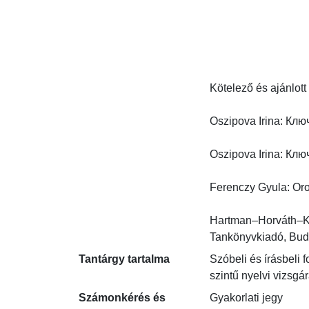
Kötelező és ajánlott 
Oszipova Irina: Ключ
Oszipova Irina: Ключ
Ferenczy Gyula: Oro
Hartman–Horváth–Kun
Tankönyvkiadó, Bud
Tantárgy tartalma
Szóbeli és írásbeli f
szintű nyelvi vizsgár
Számonkérés és
Gyakorlati jegy
