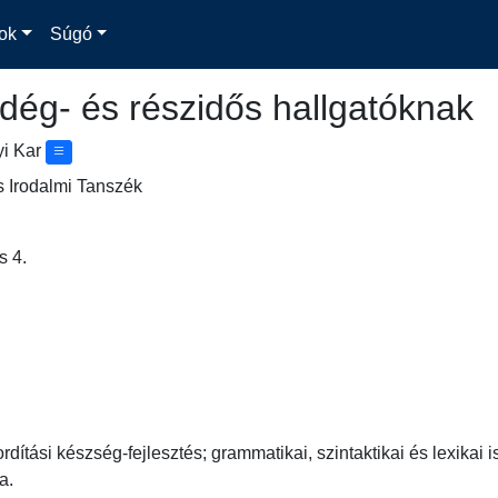
ok
Súgó
dég- és részidős hallgatóknak
yi Kar
 Irodalmi Tanszék
s 4.
ordítási készség-fejlesztés; grammatikai, szintaktikai és lexikai 

