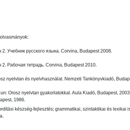
olvasmányok:

 2. Учебник русского языка. Corvina, Budapest 2008.

 2. Рабочая тетрадь. Corvina, Budapest 2010.

sz nyelvtan és nyelvhasználat. Nemzeti Tankönyvkiadó, Budapest
: Orosz nyelvtan gyakorlatokkal. Aula Kiadó, Budapest, 2003.
apest, 1986.
ordítási készség-fejlesztés; grammatikai, szintaktikai és lexikai 
a.