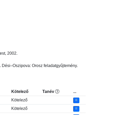
, 2002.

 Dési–Oszipova: Orosz feladatgyűjtemény. 
Kötelező
Tanév
...
Kötelező
Kötelező