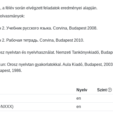
, a félév során elvégzett feladatok eredményei alapján.
olvasmányok:

 2. Учебник русского языка. Corvina, Budapest 2008.

 2. Рабочая тетрадь. Corvina, Budapest 2010.

sz nyelvtan és nyelvhasználat. Nemzeti Tankönyvkiadó, Budapest
: Orosz nyelvtan gyakorlatokkal. Aula Kiadó, Budapest, 2003.
apest, 1986.
Nyelv
Szint
en
S-NXXX)
en