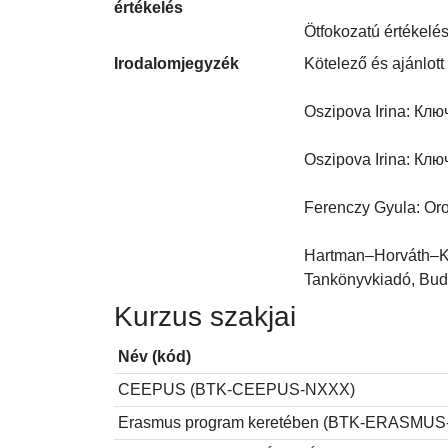
értékelés
Ötfokozatú értékelés
Irodalomjegyzék
Kötelező és ajánlott 
Oszipova Irina: Ключ
Oszipova Irina: Ключ
Ferenczy Gyula: Oro
Hartman–Horváth–Kun
Tankönyvkiadó, Bud
Kurzus szakjai
Név (kód)
CEEPUS (BTK-CEEPUS-NXXX)
Erasmus program keretében (BTK-ERASMU