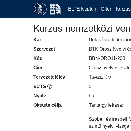
ELTE Neptun
Q-tér
Kurzus
Kurzus nemzetközi ven
Kar
Bölcsészettudomán
Szervezet
BTK Orosz Nyelvi és
Kód
BBN-ORO11-208
Cím
Orosz nyelvfejleszté
Tervezett félév
Tavaszi
ECTS
5
Nyelv
hu
Oktatás célja
Tantárgy leírása:

Szóbeli és írásbeli f
szintű nyelvi vizsgára.