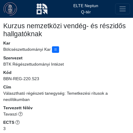
ELTE Neptun
Q-tér
Kurzus nemzetközi vendég- és részidős
hallgatóknak
Kar
Bölcsészettudományi Kar
Szervezet
BTK Régészettudományi Intézet
Kód
BBN-REG-220.S23
Cím
Választható régészeti tanegység: Temetkezési rítusok a
neolítikumban
Tervezett félév
Tavaszi
ECTS
3