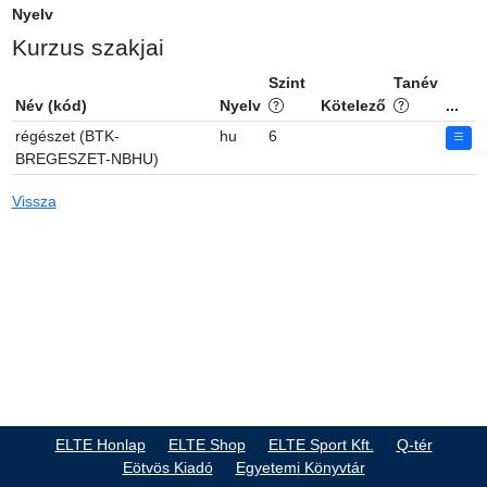
Nyelv
Kurzus szakjai
Szint
Tanév
Név (kód)
Nyelv
Kötelező
...
régészet (BTK-
hu
6
BREGESZET-NBHU)
Vissza
ELTE Honlap
ELTE Shop
ELTE Sport Kft.
Q-tér
Eötvös Kiadó
Egyetemi Könyvtár