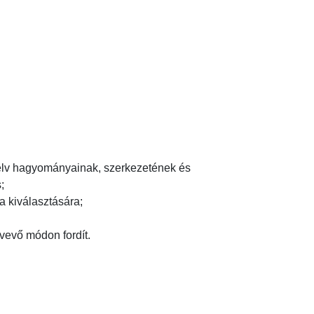
yelv hagyományainak, szerkezetének és 


 kiválasztására;

vő módon fordít.
