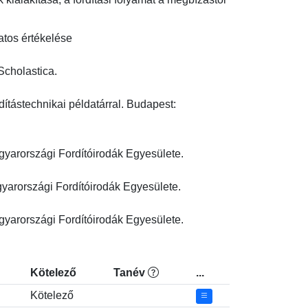
matos értékelése
holastica.

ítástechnikai példatárral. Budapest: 
arországi Fordítóirodák Egyesülete.

arországi Fordítóirodák Egyesülete.

gyarországi Fordítóirodák Egyesülete.
Kötelező
Tanév
...
Kötelező