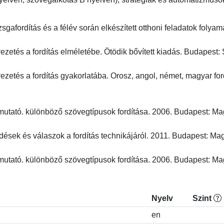
izsgafordítás és a félév során elkészített otthoni feladatok folya
zetés a fordítás elméletébe. Ötödik bővített kiadás. Budapest: Sc
zetés a fordítás gyakorlatába. Orosz, angol, német, magyar ford
mutató. különböző szövegtípusok fordítása. 2006. Budapest: Magy
ések és válaszok a fordítás technikájáról. 2011. Budapest: Magy
tmutató. különböző szövegtípusok fordítása. 2006. Budapest: Ma
Nyelv
Szint
en