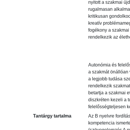
nyitott a szakmai újd
rugalmasan alkalmaz
kritikusan gondolko
kreatív problémamego
fogékony a szakmai ú
rendelkezik az életho
Autonómia és felelős
a szakmát önállóan v
a legjobb tudása szer
rendelkezik szakmatud
betartja a szakmai et
diszkréten kezeli a t
felelősségteljesen k
Tantárgy tartalma
Az B nyelvre fordítá
kompetencia ismerte
(szövegelemzés A nye