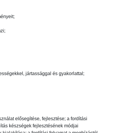
yeit;

;

égekkel, jártassággal és gyakorlattal;

álat elősegítése, fejlesztése; a fordítási 
tás készségek fejlesztésének módjai 
ialakítása; a fordítási folyamat a megbízástól 