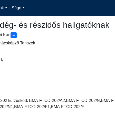
ok
Súgó
dég- és részidős hallgatóknak
yi Kar
lmácsképző Tanszék
I.
-202 kurzuskód: BMA-FTOD-202/A2,BMA-FTOD-202/N,BMA-
202/N1,BMA-FTOD-202/F1,BMA-FTOD-202/F