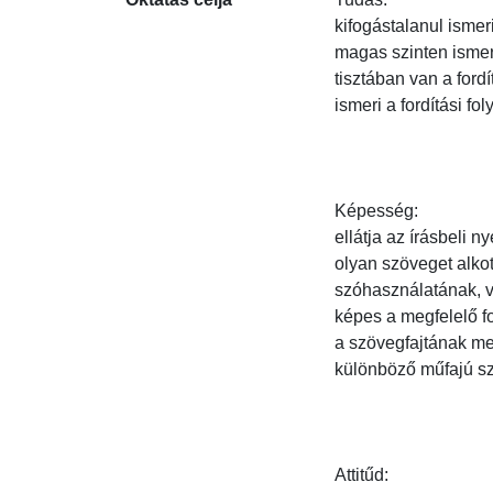
kifogástalanul ismeri 
magas szinten ismeri 
tisztában van a fordí
ismeri a fordítási folya
Képesség:

ellátja az írásbeli nye
olyan szöveget alkot
szóhasználatának, va
képes a megfelelő fo
a szövegfajtának megf
különböző műfajú sza
Attitűd:
