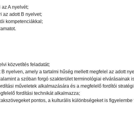
az A nyelvét;

az adott B nyelvet;

tói kompetenciákkal;

matot.

lvi közvetítés feladatát;

 B nyelven, amely a tartalmi hűség mellett megfelel az adott n
lamint a szóban forgó szakterület terminológiai elvárásainak is;
rdítási műveletek alkalmazására és a megfelelő fordítói stratégia
elelő fordítási technikát alkalmazza;

kszövegeket pontos, a kulturális különbségeket is figyelembe ve