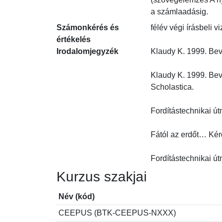
a számlaadásig.
Számonkérés és
félév végi írásbeli v
értékelés
Irodalomjegyzék
Klaudy K. 1999. Beve
Klaudy K. 1999. Beve
Scholastica.

Fordítástechnikai út
Fától az erdőt… Kérd
Fordítástechnikai ú
Kurzus szakjai
Név (kód)
CEEPUS (BTK-CEEPUS-NXXX)