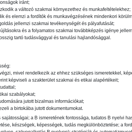
onságok iránt;

kodik a változó szakmai környezethez és munkafeltételekhez;

dik és elemzi a fordítók és munkavégzésének mindenkori körülmén
ldás jellemzi szakmai tevékenységét és pályafutását;

jításokra és a folyamatos szakmai továbbképzés igénye jellemzi
sszig tartó tudásvággyal és tanulási hajlandósággal.

ség:

égzi, mivel rendelkezik az ehhez szükséges ismeretekkel, képess
int képviseli a szakterület szakmai és etikai alapértékeit;

attal;

ikai szabályokat;

udomására jutott bizalmas információkat;

ezeli a birtokába jutott dokumentumokat.
s sajátosságai; a B ismeretének fontossága, tudatos B nyelvi haszn
tése, készségek, képességek, tudás megkülönböztetése; a fordí
lven, szövegalkotás B nyelven); stratégiák és automatizmusok k