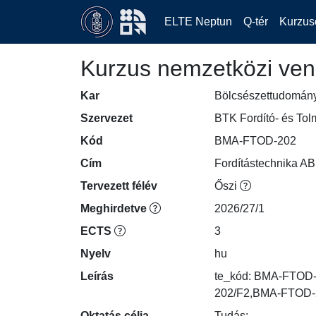
ELTE Neptun
Q-tér
Kurzus
Kurzus nemzetközi ven
Kar
Bölcsészettudomán
Szervezet
BTK Fordító- és To
Kód
BMA-FTOD-202
Cím
Fordítástechnika AB 
Tervezett félév
Őszi
Meghirdetve
2026/27/1
ECTS
3
Nyelv
hu
Leírás
te_kód: BMA-FTOD
202/F2,BMA-FTOD-
Oktatás célja
Tudás:
