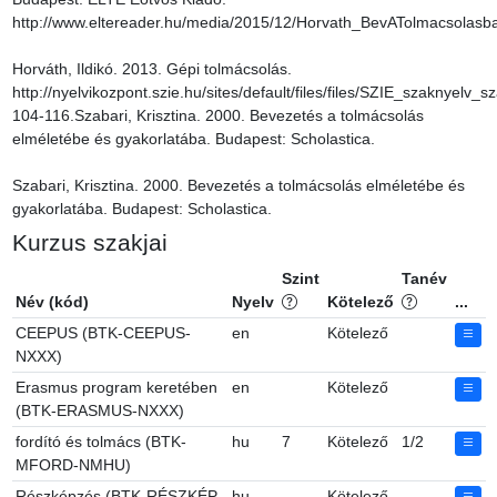
http://www.eltereader.hu/media/2015/12/Horvath_BevATolmacsolasba
Horváth, Ildikó. 2013. Gépi tolmácsolás. 
http://nyelvikozpont.szie.hu/sites/default/files/files/SZIE_szaknyelv_s
104-116.Szabari, Krisztina. 2000. Bevezetés a tolmácsolás 
elméletébe és gyakorlatába. Budapest: Scholastica.

Szabari, Krisztina. 2000. Bevezetés a tolmácsolás elméletébe és 
gyakorlatába. Budapest: Scholastica.
Kurzus szakjai
Szint
Tanév
Név (kód)
Nyelv
Kötelező
...
CEEPUS (BTK-CEEPUS-
en
Kötelező
NXXX)
Erasmus program keretében
en
Kötelező
(BTK-ERASMUS-NXXX)
fordító és tolmács (BTK-
hu
7
Kötelező
1/2
MFORD-NMHU)
Részképzés (BTK-RÉSZKÉP-
hu
Kötelező