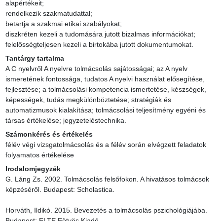
alapértékeit;

rendelkezik szakmatudattal;

betartja a szakmai etikai szabályokat;

diszkréten kezeli a tudomására jutott bizalmas információkat;

felelősségteljesen kezeli a birtokába jutott dokumentumokat.
Tantárgy tartalma
A C nyelvről A nyelvre tolmácsolás sajátosságai; az A nyelv 
ismeretének fontossága, tudatos A nyelvi használat elősegítése, 
fejlesztése; a tolmácsolási kompetencia ismertetése, készségek, 
képességek, tudás megkülönböztetése; stratégiák és 
automatizmusok kialakítása; tolmácsolási teljesítmény egyéni és 
társas értékelése; jegyzeteléstechnika.
Számonkérés és értékelés
félév végi vizsgatolmácsolás és a félév során elvégzett feladatok 
folyamatos értékelése
Irodalomjegyzék
G. Láng Zs. 2002. Tolmácsolás felsőfokon. A hivatásos tolmácsok 
képzéséről. Budapest: Scholastica.

Horváth, Ildikó. 2015. Bevezetés a tolmácsolás pszichológiájába. 
Budapest: ELTE Eötvös Kiadó. 