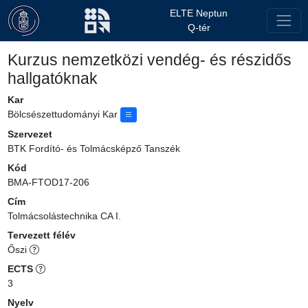
ELTE Neptun
Q-tér
Kurzus nemzetközi vendég- és részidős
hallgatóknak
Kar
Bölcsészettudományi Kar
Szervezet
BTK Fordító- és Tolmácsképző Tanszék
Kód
BMA-FTOD17-206
Cím
Tolmácsolástechnika CA I.
Tervezett félév
Őszi
ECTS
3
Nyelv