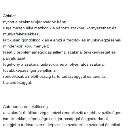
Attitűd:

nyitott a szakmai újdonságok iránt;

rugalmasan alkalmazkodik a változó szakmai környezethez és 
munkafeltételekhez;

kritikusan gondolkodik és elemzi a fordítók és munkavégzésének 
mindenkori körülményeit;

kreatív problémamegoldás jellemzi szakmai tevékenységét és 
pályafutását;

fogékony a szakmai újításokra és a folyamatos szakmai 
továbbképzés igénye jellemzi;

rendelkezik az élethosszig tartó tudásvággyal és tanulási 
hajlandósággal.

Autonómia és felelősség:

a szakmát önállóan végzi, mivel rendelkezik az ehhez szükséges 
ismeretekkel, képességekkel, jártassággal és gyakorlattal;

a legjobb tudása szerint képviseli a szakterület szakmai és etikai 