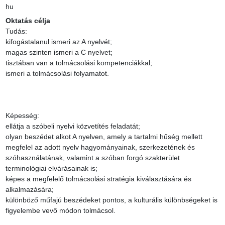
hu
Oktatás célja
Tudás:

kifogástalanul ismeri az A nyelvét;

magas szinten ismeri a C nyelvet;

tisztában van a tolmácsolási kompetenciákkal;

ismeri a tolmácsolási folyamatot.

Képesség:

ellátja a szóbeli nyelvi közvetítés feladatát;

olyan beszédet alkot A nyelven, amely a tartalmi hűség mellett 
megfelel az adott nyelv hagyományainak, szerkezetének és 
szóhasználatának, valamint a szóban forgó szakterület 
terminológiai elvárásainak is;

képes a megfelelő tolmácsolási stratégia kiválasztására és 
alkalmazására;

különböző műfajú beszédeket pontos, a kulturális különbségeket is 
figyelembe vevő módon tolmácsol.
