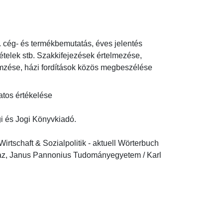
. cég- és termékbemutatás, éves jelentés 
ételek stb. Szakkifejezések értelmezése, 
mzése, házi fordítások közös megbeszélése 
matos értékelése
s Jogi Könyvkiadó.

tschaft & Sozialpolitik - aktuell Wörterbuch 
Graz, Janus Pannonius Tudományegyetem / Karl 