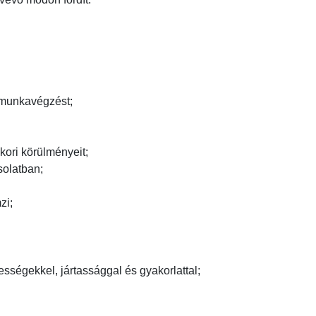
munkavégzést;

ri körülményeit;

latban;

;

égekkel, jártassággal és gyakorlattal;
