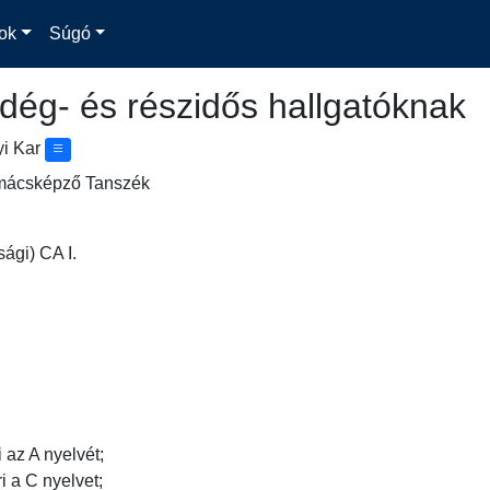
ok
Súgó
dég- és részidős hallgatóknak
yi Kar
lmácsképző Tanszék
ági) CA I.
az A nyelvét;

a C nyelvet;
