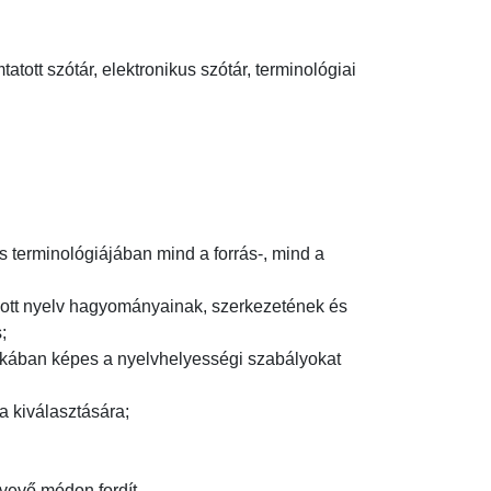
tott szótár, elektronikus szótár, terminológiai 
 terminológiájában mind a forrás-, mind a 
dott nyelv hagyományainak, szerkezetének és 


okában képes a nyelvhelyességi szabályokat 
 kiválasztására;

vő módon fordít.
