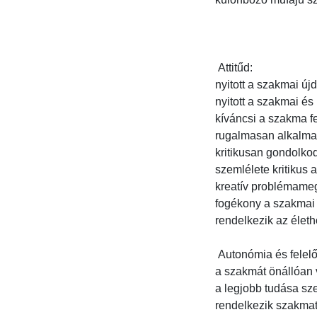
 Attitűd:

nyitott a szakmai újd
nyitott a szakmai és
kíváncsi a szakma fej
rugalmasan alkalmaz
kritikusan gondolko
szemlélete kritikus 
kreatív problémamego
fogékony a szakmai ú
rendelkezik az életho
 Autonómia és felelősség:

a szakmát önállóan v
a legjobb tudása szer
rendelkezik szakmatud