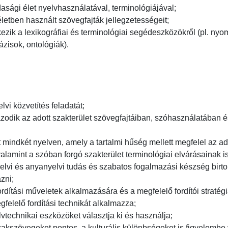
asági élet nyelvhasználatával, terminológiájával;

letben használt szövegfajták jellegzetességeit;

ezik a lexikográfiai és terminológiai segédeszközökről (pl. nyomta
isok, ontológiák).

lvi közvetítés feladatát;

odik az adott szakterület szövegfajtáiban, szóhasználatában és
t mindkét nyelven, amely a tartalmi hűség mellett megfelel az a
lamint a szóban forgó szakterület terminológiai elvárásainak is;
elvi és anyanyelvi tudás és szabatos fogalmazási készség birt
i;

rdítási műveletek alkalmazására és a megfelelő fordítói stratégia
elelő fordítási technikát alkalmazza;

lvtechnikai eszközöket választja ki és használja;

kszövegeket pontos, a kulturális különbségeket is figyelembe ve