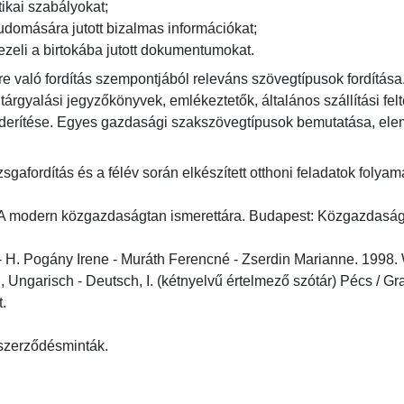
ikai szabályokat;

udomására jutott bizalmas információkat;

ezeli a birtokába jutott dokumentumokat.
re való fordítás szempontjából releváns szövegtípusok fordítása
árgyalási jegyzőkönyvek, emlékeztetők, általános szállítási felt
lderítése. Egyes gazdasági szakszövegtípusok bemutatása, ele
izsgafordítás és a félév során elkészített otthoni feladatok folya
A modern közgazdaságtan ismerettára. Budapest: Közgazdasági é
H. Pogány Irene - Muráth Ferencné - Zserdin Marianne. 1998. Wir
, Ungarisch - Deutsch, I. (kétnyelvű értelmező szótár) Pécs / 


 szerződésminták.