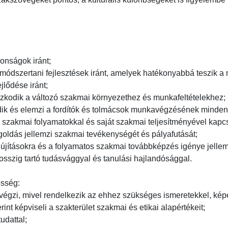
onságok iránt;

 módszertani fejlesztések iránt, amelyek hatékonyabbá teszik a 
lődése iránt;

kodik a változó szakmai környezethez és munkafeltételekhez;

dik és elemzi a fordítók és tolmácsok munkavégzésének mindenko
a szakmai folyamatokkal és saját szakmai teljesítményével kapcso
ldás jellemzi szakmai tevékenységét és pályafutását;

jításokra és a folyamatos szakmai továbbképzés igénye jellemzi
sszig tartó tudásvággyal és tanulási hajlandósággal.

égzi, mivel rendelkezik az ehhez szükséges ismeretekkel, képess
int képviseli a szakterület szakmai és etikai alapértékeit;

attal;
