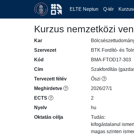
ELTE Neptun
Q-tér
Kurzus
Kurzus nemzetközi ven
Kar
Bölcsészettudomán
Szervezet
BTK Fordító- és To
Kód
BMA-FTOD17-303
Cím
Szakfordítás (gazdas
Tervezett félév
Őszi
Meghirdetve
2026/27/1
ECTS
2
Nyelv
hu
Oktatás célja
Tudás:

kifogástalanul ismeri 
magas szinten ismeri 