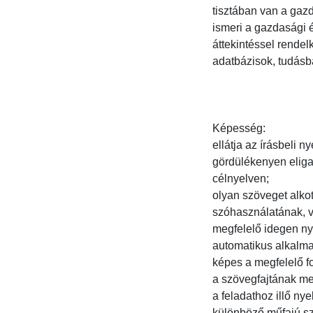
tisztában van a gazd
ismeri a gazdasági é
áttekintéssel rendelk
adatbázisok, tudásbáz
Képesség:

ellátja az írásbeli nye
gördülékenyen eligaz
célnyelven;

olyan szöveget alko
szóhasználatának, va
megfelelő idegen ny
automatikus alkalmazn
képes a megfelelő fo
a szövegfajtának megf
a feladathoz illő nye
különböző műfajú sza