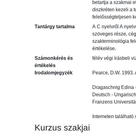
betartja a szakmai et
diszkréten kezeli a t
felelősségteljesen k
Tantárgy tartalma
A C nyelvről A nyelv
szöveges része, cégt
szakterminológia fe
értékelése.
Számonkérés és
félév végi írásbeli v
értékelés
Irodalomjegyzék
Pearce, D.W. 1993. 
Dragaschnig Edina - 
Deutsch - Ungarisch
Franzens Universität.
Interneten található
Kurzus szakjai