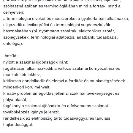
szóhasználatában és terminológiájában mind a forrás-, mind a 
célnyelven;

a terminológiai elveket és módszereket a gyakorlatban alkalmazza;

eligazodik a lexikográfiai és terminológiai segédeszközök 
használatában (pl. nyomtatott szótárak, elektronikus szótár, 
szójegyzékek, terminológiai adatbázis, adatbank, tudásbázis, 
ontológia).

 Attitűd:

nyitott a szakmai újdonságok iránt;

rugalmasan alkalmazkodik a változó szakmai környezethez és 
munkafeltételekhez;

kritikusan gondolkodik és elemzi a fordítók és munkavégzésének 
mindenkori körülményeit;

kreatív problémamegoldás jellemzi szakmai tevékenységét és 
pályafutását;

fogékony a szakmai újításokra és a folyamatos szakmai 
továbbképzés igénye jellemzi;

rendelkezik az élethosszig tartó tudásvággyal és tanulási 
hajlandósággal.
