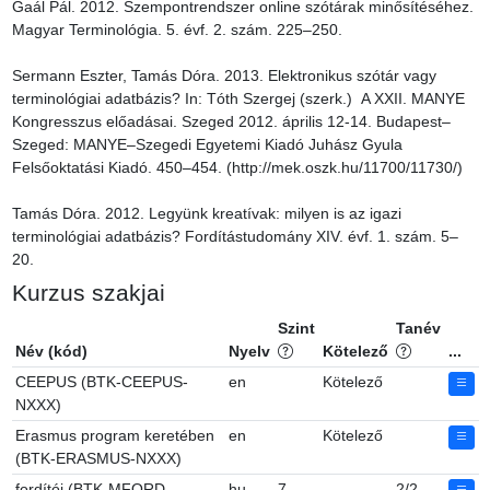
Gaál Pál. 2012. Szempontrendszer online szótárak minősítéséhez. 
Magyar Terminológia. 5. évf. 2. szám. 225–250.

Sermann Eszter, Tamás Dóra. 2013. Elektronikus szótár vagy 
terminológiai adatbázis? In: Tóth Szergej (szerk.)  A XXII. MANYE 
Kongresszus előadásai. Szeged 2012. április 12-14. Budapest–
Szeged: MANYE–Szegedi Egyetemi Kiadó Juhász Gyula 
Felsőoktatási Kiadó. 450–454. (http://mek.oszk.hu/11700/11730/)

Tamás Dóra. 2012. Legyünk kreatívak: milyen is az igazi 
terminológiai adatbázis? Fordítástudomány XIV. évf. 1. szám. 5–
20.
Kurzus szakjai
Szint
Tanév
Név (kód)
Nyelv
Kötelező
...
CEEPUS (BTK-CEEPUS-
en
Kötelező
NXXX)
Erasmus program keretében
en
Kötelező
(BTK-ERASMUS-NXXX)
fordítói (BTK-MFORD-
hu
7
2/2