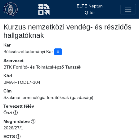
ELTE Neptun
Q-tér
Kurzus nemzetközi vendég- és részidős
hallgatóknak
Kar
Bölcsészettudományi Kar
Szervezet
BTK Fordító- és Tolmácsképző Tanszék
Kód
BMA-FTOD17-304
Cím
Szakmai terminológia fordítóknak (gazdasági)
Tervezett félév
Őszi
Meghirdetve
2026/27/1
ECTS