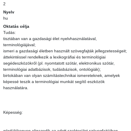
2
Nyelv
hu
Oktatás célja
Tudás:

tisztában van a gazdasági élet nyelvhasználatával, 
terminológiájával;

ismeri a gazdasági életben használt szövegfajták jellegzetességeit;

áttekintéssel rendelkezik a lexikográfiai és terminológiai 
segédeszközökről (pl. nyomtatott szótár, elektronikus szótár, 
terminológiai adatbázisok, tudásbázisok, ontológiák);

birtokában van olyan számítástechnikai ismereteknek, amelyek 
képessé teszik a terminológiai munkát segítő eszközök 
használatára.

Képesség:

gördülékenyen eligazodik az adott szakterület szövegfajtáiban, 