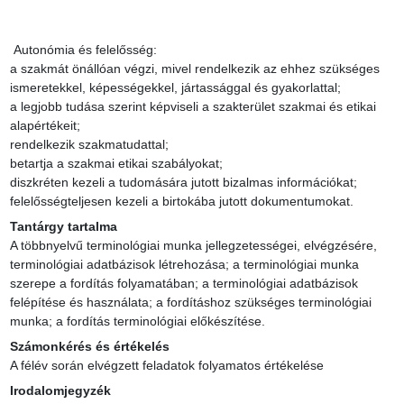
 Autonómia és felelősség:

a szakmát önállóan végzi, mivel rendelkezik az ehhez szükséges 
ismeretekkel, képességekkel, jártassággal és gyakorlattal;

a legjobb tudása szerint képviseli a szakterület szakmai és etikai 
alapértékeit;

rendelkezik szakmatudattal;

betartja a szakmai etikai szabályokat;

diszkréten kezeli a tudomására jutott bizalmas információkat;

felelősségteljesen kezeli a birtokába jutott dokumentumokat.
Tantárgy tartalma
A többnyelvű terminológiai munka jellegzetességei, elvégzésére, 
terminológiai adatbázisok létrehozása; a terminológiai munka 
szerepe a fordítás folyamatában; a terminológiai adatbázisok 
felépítése és használata; a fordításhoz szükséges terminológiai 
munka; a fordítás terminológiai előkészítése.
Számonkérés és értékelés
A félév során elvégzett feladatok folyamatos értékelése
Irodalomjegyzék