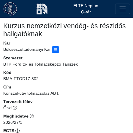
ELTE Neptun
Q-tér
Kurzus nemzetközi vendég- és részidős
hallgatóknak
Kar
Bölcsészettudományi Kar
Szervezet
BTK Fordító- és Tolmácsképző Tanszék
Kód
BMA-FTOD17-502
Cím
Konszekutív tolmácsolás AB I.
Tervezett félév
Őszi
Meghirdetve
2026/27/1
ECTS