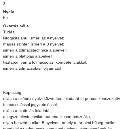
3
Nyelv
hu
Oktatás célja
Tudás:

kifogástalanul ismeri az A nyelvét;

magas szinten ismeri a B nyelvet;

ismeri a tolmácstechnika alapelveit;

ismeri a blattolás alapelveit;

tisztában van a tolmácsolási kompetenciákkal;

ismeri a tolmácsolási folyamatot.

Képesség:

ellátja a szóbeli nyelvi közvetítés feladatát öt perces konszekutív 
tolmácsolással jegyzeteléssel;

ellátja a blattolás feladatát;

a jegyzeteléstechnikát automatikusan használja;

olyan beszédet alkot B nyelven, amely a tartalmi hűség mellett 
megfelel az adott nyelv hagyományainak, szerkezetének és 