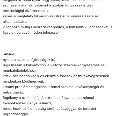
szóhasználatának, valamint a szóban forgó szakterület 
terminológiai elvárásainak is;

képes a megfelelő tolmácsolási stratégia kiválasztására és 
alkalmazására;

különböző műfajú beszédeket pontos, a kulturális különbségeket is 
figyelembe vevő módon tolmácsol.

 Attitűd:

nyitott a szakmai újdonságok iránt;

rugalmasan alkalmazkodik a változó szakmai környezethez és 
munkafeltételekhez;

kritikusan gondolkodik és elemzi a fordítók és munkavégzésének 
mindenkori körülményeit;

kreatív problémamegoldás jellemzi szakmai tevékenységét és 
pályafutását;

fogékony a szakmai újításokra és a folyamatos szakmai 
továbbképzés igénye jellemzi;

rendelkezik az élethosszig tartó tudásvággyal és tanulási 
hajlandósággal.
