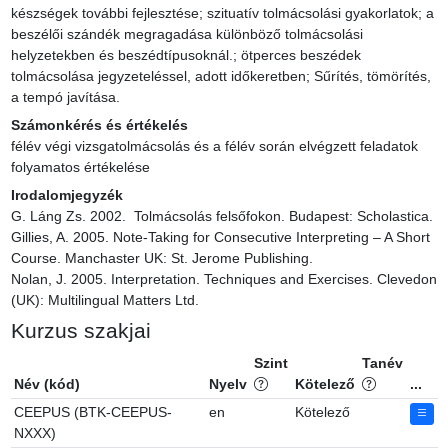
készségek további fejlesztése; szituatív tolmácsolási gyakorlatok; a 
beszélői szándék megragadása különböző tolmácsolási 
helyzetekben és beszédtípusoknál.; ötperces beszédek 
tolmácsolása jegyzeteléssel, adott időkeretben; Sűrítés, tömörítés, 
a tempó javítása.
Számonkérés és értékelés
félév végi vizsgatolmácsolás és a félév során elvégzett feladatok 
folyamatos értékelése
Irodalomjegyzék
G. Láng Zs. 2002.  Tolmácsolás felsőfokon. Budapest: Scholastica.

Gillies, A. 2005. Note-Taking for Consecutive Interpreting – A Short 
Course. Manchaster UK: St. Jerome Publishing.

Nolan, J. 2005. Interpretation. Techniques and Exercises. Clevedon 
(UK): Multilingual Matters Ltd.
Kurzus szakjai
Szint
Tanév
Név (kód)
Nyelv
Kötelező
...
CEEPUS (BTK-CEEPUS-
en
Kötelező
NXXX)