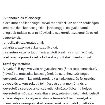
 Autonómia és felelősség:

a szakmát önállóan végzi, mivel rendelkezik az ehhez szükséges 
ismeretekkel, képességekkel, jártassággal és gyakorlattal;

a legjobb tudása szerint képviseli a szakterület szakmai és etikai 
alapértékeit;

rendelkezik szakmatudattal;

betartja a szakmai etikai szabályokat;

diszkréten kezeli a tudomására jutott bizalmas információkat;

felelősségteljesen kezeli a birtokába jutott dokumentumokat.
Tantárgy tartalma
A nyelvről B nyelvre való nagyszakaszos (5 perces) konszekutív 
(követő) tolmácsolás készségének és az ahhoz szükséges 
jegyzeteléstechnikai módszereknek a kialakítása és fejlesztése; 
bevezetés a konszekutív tolmácsolásba; a memória és a 
jegyzetelés szerepe a konszekutív tolmácsolásban; a helyes 
jegyzetelési módszer kialakítása, jegyzetelési gyakorlatok; célzott 
szókincsfejlesztés olyan általános témakörökben, amelyek a 
tolmácsolás szempontjából relevánsnak tekinthetők; blattolási 