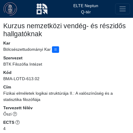
ELTE Neptun
Q-tér
Kurzus nemzetközi vendég- és részidős
hallgatóknak
Kar
Bölcsészettudományi Kar
Szervezet
BTK Filozófia Intézet
Kód
BMA-LOTD-613.02
Cím
Fizikai elméletek logikai struktúrája II.: A valószínűség és a
statisztika filozófiája
Tervezett félév
Őszi
ECTS
4