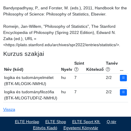
Bandyopadhyay, P., and Forster, M. (eds.), 2011, Handbook for the 
Philosophy of Science: Philosophy of Statistics, Elsevier.

Romeijn, Jan-Willem, "Philosophy of Statistics", The Stanford 
Encyclopedia of Philosophy (Spring 2022 Edition), Edward N. 
Zalta (ed.), URL = 
<https://plato.stanford.edu/archives/spr2022/entries/statistics/>.
Kurzus szakjai
Szint
Tanév
Név (kód)
Nyelv
Kötelező
...
logika és tudományelmélet
hu
7
2/2
(BTK-MLOGIK-NMHU)
logika és tudományfilozófia
hu
7
2/2
(BTK-MLOGTUDFIZ-NMHU)
Vissza
ELTE Honlap
ELTE Shop
ELTE Sport Kft.
Q-tér
Eötvös Kiadó
Egyetemi Könyvtár