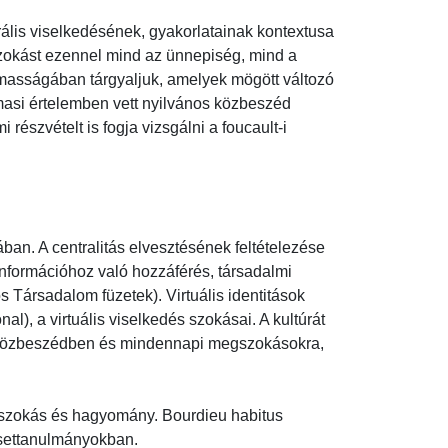
urális viselkedésének, gyakorlatainak kontextusa 
 szokást ezennel mind az ünnepiség, mind a 
asságában tárgyaljuk, amelyek mögött változó 
asi értelemben vett nyilvános közbeszéd 
részvételt is fogja vizsgálni a foucault-i 
rában. A centralitás elvesztésének feltételezése 
formációhoz való hozzáférés, társadalmi 
Társadalom füzetek). Virtuális identitások 
al), a virtuális viselkedés szokásai. A kultúrát 
i közbeszédben és mindennapi megszokásokra, 
s, szokás és hagyomány. Bourdieu habitus 
ttanulmányokban.
