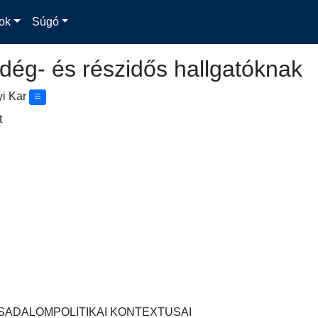
ok
Súgó
dég- és részidős hallgatóknak
yi Kar
t
ADALOMPOLITIKAI KONTEXTUSAI
