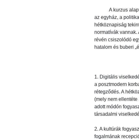
            A kurzus
az egyház, a politik
hétköznapiság tekin
normatívák vannak. 
révén csiszolódó egyé
hatalom és buberi „é
1. Digitális viselked
a posztmodern korba
rétegződés. A hétköz
(mely nem ellentéte a
adott módón fogyasz
társadalmi viselked
2. A kultúrák fogyas
fogalmának recepció