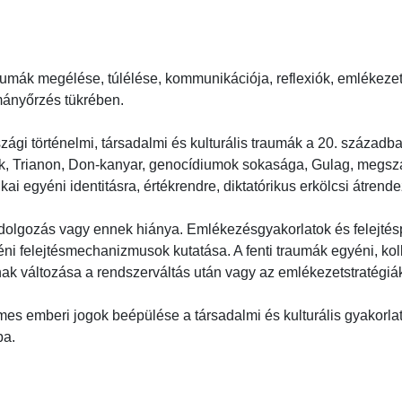
aumák megélése, túlélése, kommunikációja, reflexiók, emlékezet-
nyőrzés tükrében.

rországi történelmi, társadalmi és kulturális traumák a 20. század
, Trianon, Don-kanyar, genocídiumok sokasága, Gulag, megszállá
ikai egyéni identitásra, értékrendre, diktatórikus erkölcsi átrendez
afeldolgozás vagy ennek hiánya. Emlékezésgyakorlatok és felejtéspol
éni felejtésmechanizmusok kutatása. A fenti traumák egyéni, kolle
ak változása a rendszerváltás után vagy az emlékezetstratégiák h
gyetemes emberi jogok beépülése a társadalmi és kulturális gyakor

