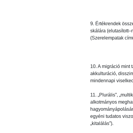
9. Értékrendek össz
skálára (elutasított
(Szerelempatak című 
10. A migráció mint 
akkulturáció, disszi
mindennapi viselked
11. „Plurális”, „mult
alkotmányos meghatá
hagyományápolásának
egyéni tudatos visz
„kitalálás”).
