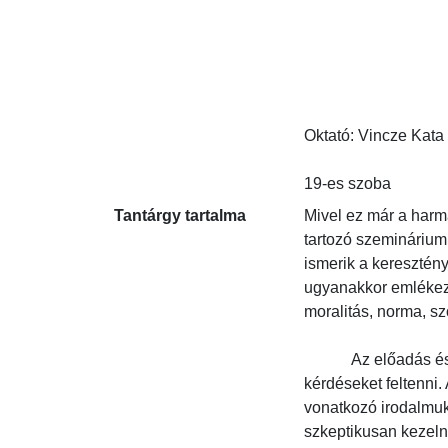
Oktató: Vincze Kata Zs
19-es szoba
Tantárgy tartalma
Mivel ez már a harm
tartozó szeminárium 
ismerik a keresztény
ugyanakkor emlékez
moralitás, norma, sz
            Az előad
kérdéseket feltenni
vonatkozó irodalmuk.
szkeptikusan kezelni