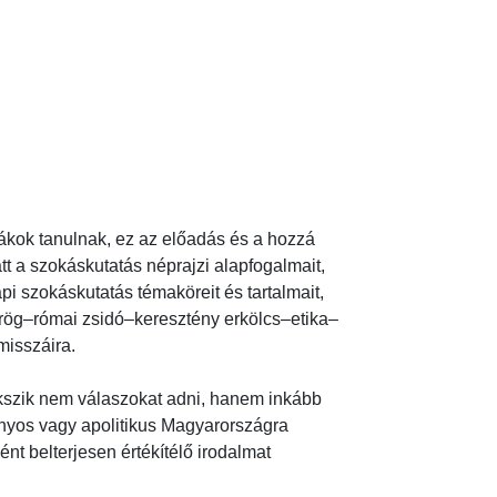
kok tanulnak, ez az előadás és a hozzá 
tt a szokáskutatás néprajzi alapfogalmait, 
i szokáskutatás témaköreit és tartalmait, 
ög–római zsidó–keresztény erkölcs–etika–
száira.

yekszik nem válaszokat adni, hanem inkább 
ányos vagy apolitikus Magyarországra 
nt belterjesen értékítélő irodalmat 