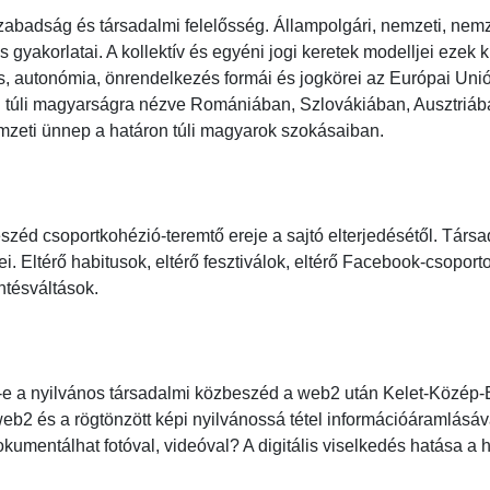
zabadság és társadalmi felelősség. Állampolgári, nemzeti, nemze
s gyakorlatai. A kollektív és egyéni jogi keretek modelljei ezek ku
ás, autonómia, önrendelkezés formái és jogkörei az Európai Uni
n túli magyarságra nézve Romániában, Szlovákiában, Ausztriáb
eti ünnep a határon túli magyarok szokásaiban.

széd csoportkohézió-teremtő ereje a sajtó elterjedésétől. Társ
ei. Eltérő habitusok, eltérő fesztiválok, eltérő Facebook-csopor
ésváltások.

-e a nyilvános társadalmi közbeszéd a web2 után Kelet-Közép-Eu
b2 és a rögtönzött képi nyilvánossá tétel információáramlásáv
umentálhat fotóval, videóval? A digitális viselkedés hatása a h