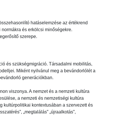
összehasonlító hatáselemzése az értékrend 
ni normákra és erkölcsi minőségekre. 
erősítő szerepe.

áció és szükségmigráció. Társadalmi mobilitás, 
delljei. Miként nyilvánul meg a bevándorlólét a 
ándorló generációkban.

kánon viszonya. A nemzet és a nemzeti kultúra 
sülése, a nemzeti és nemzetiségi kultúra 
ltúrpolitikai kontextusában a szervezett és 
térés”, „megtalálás” „újraalkotás”, 