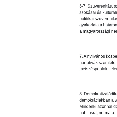
6-7. Szuverenitás, s
szokásai és kulturáli
politikai szuverenit
gyakorlata a határo
a magyarországi nemz
7. A nyilvános közbe
narratívák szemlélet
metszéspontok, jelent
8. Demokratizálódik
demokráciákban a we
Mindenki azonnal dok
habitusra, normára.
