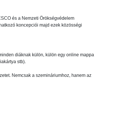
NESCO és a Nemzeti Örökségvédelem 
onatkozó koncepciói majd ezek közösségi 
a minden diáknak külön, külön egy online mappa 
ártya stb).

ezetet. Nemcsak a szemináriumhoz, hanem az 