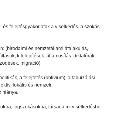
 és felejtésgyakorlatok a viselkedés, a szokás 
ban: (birodalmi és nemzetállami átalakulás, 
sok, kitelepítések, államosítás, diktatúrák 
ődések, migráció).

itikák, a felejtetés (oblivium), a tabuizálási 
ktív, lokális és nemzeti 
iánya.

latokba, jogszokásokba, társadalmi viselkedésbe 