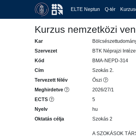
ELTE Neptun
Q-tér
Kurzus
Kurzus nemzetközi ven
Kar
Bölcsészettudomán
Szervezet
BTK Néprajzi Intéze
Kód
BMA-NEPD-314
Cím
Szokás 2.
Tervezett félév
Őszi
Meghirdetve
2026/27/1
ECTS
5
Nyelv
hu
Oktatás célja
Szokás 2

A SZOKÁSOK TÁRS