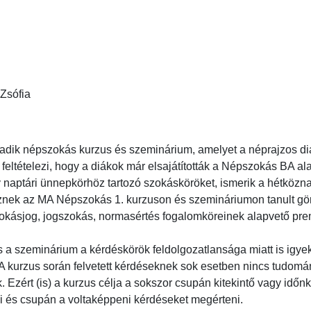
ófia

adik népszokás kurzus és szeminárium, amelyet a néprajzos diá
feltételezi, hogy a diákok már elsajátították a Népszokás BA ala
 naptári ünnepkörhöz tartozó szokásköröket, ismerik a hétköznap
nek az MA Népszokás 1. kurzuson és szemináriumon tanult gör
okásjog, jogszokás, normasértés fogalomköreinek alapvető premis
ás és a szeminárium a kérdéskörök feldolgozatlansága miatt is ig
. A kurzus során felvetett kérdéseknek sok esetben nincs tudom
 Ezért (is) a kurzus célja a sokszor csupán kitekintő vagy időnké
 és csupán a voltaképpeni kérdéseket megérteni.
