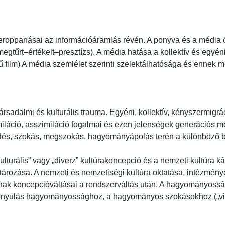
eroppanásai az információáramlás révén. A ponyva és a média 
–megtűrt–értékelt–presztízs). A média hatása a kollektív és egyé
film) A média szemlélet szerinti szelektálhatósága és ennek meg
társadalmi és kulturális trauma. Egyéni, kollektív, kényszermigr
miláció, asszimiláció fogalmai és ezen jelenségek generációs mo
és, szokás, megszokás, hagyományápolás terén a különböző bev
ikulturális” vagy „diverz” kultúrakoncepció és a nemzeti kultúra 
rozása. A nemzeti és nemzetiségi kultúra oktatása, intézménye
 koncepcióváltásai a rendszerváltás után. A hagyományosság ku
onyulás hagyományossághoz, a hagyományos szokásokhoz („vissza