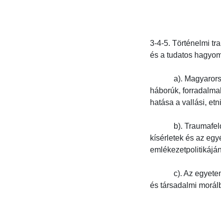
3-4-5. Történelmi tr
és a tudatos hagyomá
            a). Magya
háborúk, forradalmak
hatása a vallási, etn
            b). Traum
kísérletek és az egy
emlékezetpolitikáján
            c). Az e
és társadalmi morálba.