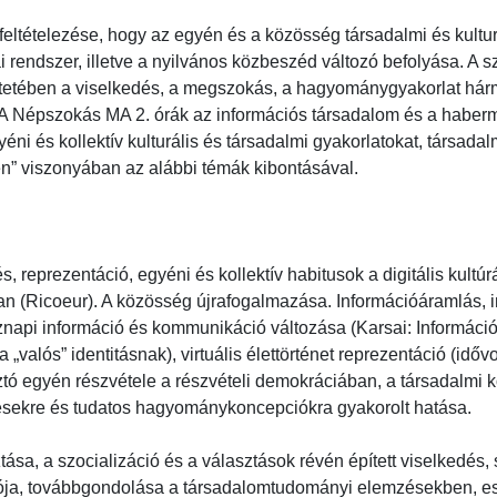
 alapfeltételezése, hogy az egyén és a közösség társadalmi és kult
ai rendszer, illetve a nyilvános közbeszéd változó befolyása. A
tetében a viselkedés, a megszokás, a hagyománygyakorlat hárm
A Népszokás MA 2. órák az információs társadalom és a haberm
ni és kollektív kulturális és társadalmi gyakorlatokat, társadalmi 
n” viszonyában az alábbi témák kibontásával.

és, reprezentáció, egyéni és kollektív habitusok a digitális kultú
n (Ricoeur). A közösség újrafogalmazása. Információáramlás, in
napi információ és kommunikáció változása (Karsai: Információs 
 „valós” identitásnak), virtuális élettörténet reprezentáció (idővon
tó egyén részvétele a részvételi demokráciában, a társadalm
ésekre és tudatos hagyománykoncepciókra gyakorolt hatása.

ztása, a szocializáció és a választások révén épített viselkedé
ja, továbbgondolása a társadalomtudományi elemzésekben, ese