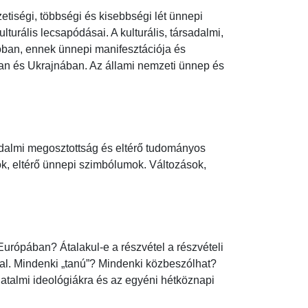
tiségi, többségi és kisebbségi lét ünnepi 
lturális lecsapódásai. A kulturális, társadalmi, 
óban, ennek ünnepi manifesztációja és 
an és Ukrajnában. Az állami nemzeti ünnep és 
adalmi megosztottság és eltérő tudományos 
tok, eltérő ünnepi szimbólumok. Változások, 
rópában? Átalakul-e a részvétel a részvételi 
al. Mindenki „tanú”? Mindenki közbeszólhat? 
atalmi ideológiákra és az egyéni hétköznapi 