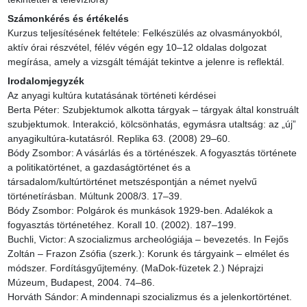
Számonkérés és értékelés
Kurzus teljesítésének feltétele: Felkészülés az olvasmányokból, 
aktív órai részvétel, félév végén egy 10–12 oldalas dolgozat 
megírása, amely a vizsgált témáját tekintve a jelenre is reflektál.
Irodalomjegyzék
Az anyagi kultúra kutatásának történeti kérdései

Berta Péter: Szubjektumok alkotta tárgyak – tárgyak által konstruált 
szubjektumok. Interakció, kölcsönhatás, egymásra utaltság: az „új” 
anyagikultúra-kutatásról. Replika 63. (2008) 29–60.

Bódy Zsombor: A vásárlás és a történészek. A fogyasztás története 
a politikatörténet, a gazdaságtörténet és a 
társadalom/kultúrtörténet metszéspontján a német nyelvű 
történetírásban. Múltunk 2008/3. 17–39.

Bódy Zsombor: Polgárok és munkások 1929-ben. Adalékok a 
fogyasztás történetéhez. Korall 10. (2002). 187–199.

Buchli, Victor: A szocializmus archeológiája – bevezetés. In Fejős 
Zoltán – Frazon Zsófia (szerk.): Korunk és tárgyaink – elmélet és 
módszer. Fordításgyűjtemény. (MaDok-füzetek 2.) Néprajzi 
Múzeum, Budapest, 2004. 74–86.

Horváth Sándor: A mindennapi szocializmus és a jelenkortörténet. 