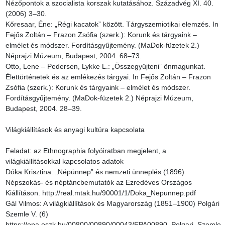
Nézőpontok a szocialista korszak kutatásához. Századvég XI. 40. 
(2006) 3–30.

Kőresaar, Éne: „Régi kacatok” között. Tárgyszemiotikai elemzés. In 
Fejős Zoltán – Frazon Zsófia (szerk.): Korunk és tárgyaink – 
elmélet és módszer. Fordításgyűjtemény. (MaDok-füzetek 2.) 
Néprajzi Múzeum, Budapest, 2004. 68–73.

Otto, Lene – Pedersen, Lykke L.: „Összegyűjteni” önmagunkat. 
Élettörténetek és az emlékezés tárgyai. In Fejős Zoltán – Frazon 
Zsófia (szerk.): Korunk és tárgyaink – elmélet és módszer. 
Fordításgyűjtemény. (MaDok-füzetek 2.) Néprajzi Múzeum, 
Budapest, 2004. 28–39.

Világkiállítások és anyagi kultúra kapcsolata

Feladat: az Ethnographia folyóiratban megjelent, a 
világkiállításokkal kapcsolatos adatok

Dóka Krisztina: „Népünnep” és nemzeti ünneplés (1896) 
Népszokás- és néptáncbemutatók az Ezredéves Országos 
Kiállításon. http://real.mtak.hu/90001/1/Doka_Nepunnep.pdf

Gál Vilmos: A világkiállítások és Magyarország (1851–1900) Polgári 
Szemle V. (6) 
https://epa.oszk.hu/00800/00890/00043/EPA00890_Polgari_Szemle_36