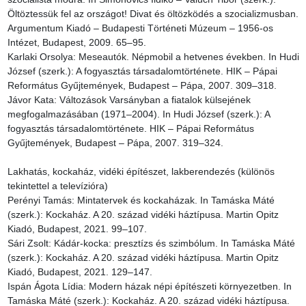
Öltöztessük fel az országot! Divat és öltözködés a szocializmusban. 
Argumentum Kiadó – Budapesti Történeti Múzeum – 1956-os 
Intézet, Budapest, 2009. 65–95.

Karlaki Orsolya: Meseautók. Népmobil a hetvenes években. In Hudi 
József (szerk.): A fogyasztás társadalomtörténete. HIK – Pápai 
Református Gyűjtemények, Budapest – Pápa, 2007. 309–318.

Jávor Kata: Változások Varsányban a fiatalok külsejének 
megfogalmazásában (1971–2004). In Hudi József (szerk.): A 
fogyasztás társadalomtörténete. HIK – Pápai Református 
Gyűjtemények, Budapest – Pápa, 2007. 319–324.

Lakhatás, kockaház, vidéki építészet, lakberendezés (különös 
tekintettel a televízióra)

Perényi Tamás: Mintatervek és kockaházak. In Tamáska Máté 
(szerk.): Kockaház. A 20. század vidéki háztípusa. Martin Opitz 
Kiadó, Budapest, 2021. 99–107.

Sári Zsolt: Kádár-kocka: presztízs és szimbólum. In Tamáska Máté 
(szerk.): Kockaház. A 20. század vidéki háztípusa. Martin Opitz 
Kiadó, Budapest, 2021. 129–147.

Ispán Ágota Lídia: Modern házak népi építészeti környezetben. In 
Tamáska Máté (szerk.): Kockaház. A 20. század vidéki háztípusa. 