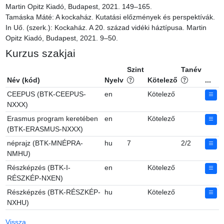
Martin Opitz Kiadó, Budapest, 2021. 149–165.

Tamáska Máté: A kockaház. Kutatási előzmények és perspektívák. 
In Uő. (szerk.): Kockaház. A 20. század vidéki háztípusa. Martin 
Opitz Kiadó, Budapest, 2021. 9–50.
Kurzus szakjai
Szint
Tanév
Név (kód)
Nyelv
Kötelező
...
CEEPUS (BTK-CEEPUS-
en
Kötelező
NXXX)
Erasmus program keretében
en
Kötelező
(BTK-ERASMUS-NXXX)
néprajz (BTK-MNÉPRA-
hu
7
2/2
NMHU)
Részképzés (BTK-I-
en
Kötelező
RÉSZKÉP-NXEN)
Részképzés (BTK-RÉSZKÉP-
hu
Kötelező
NXHU)
Vissza