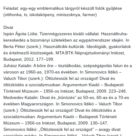
Feladat: egy-egy emblematikus tárgyról készült fotók gyűjtése 
(otthonka, tv, iskolaköpeny, miniszoknya, farmer)

Divat

Ispán Ágota Lídia: Tizennégyszeres kiváló vállalat. Használtruha-
kereskedés a bizományi üzletekben az egypártrendszer idején. In 
Berta Péter (szerk.): Használtcikk-kultúrák. Ideológiák, gyakorlatok 
és értelmezői közösségek. MTA BTK Néprajztudományi Intézet, 
Budapest, 2012. 177–199.

Juhász Katalin: A bőre őre – tisztálkodás, szépségápolás falun és a 
városon az 1960-as, 1970-es években. In Simonovics Ildikó – 
Valuch Tibor (szerk.): Öltöztessük fel az országot! Divat és 
öltözködés a szocializmusban. Argumentum Kiadó – Budapesti 
Történeti Múzeum – 1956-os Intézet, Budapest, 2009. 223–248.

Medvedev Katalin: Divat és „bűnözés” az 50-es, 60-as és a 70-es 
években Magyarországon. In Simonovics Ildikó – Valuch Tibor 
(szerk.): Öltöztessük fel az országot! Divat és öltözködés a 
szocializmusban. Argumentum Kiadó – Budapesti Történeti 
Múzeum – 1956-os Intézet, Budapest, 2009. 130–147.

Simonovics Ildikó: „Öltöztessük fel az országot” – avagy divat 
szocialista módra. In Simonovics Ildikó – Valuch Tibor (szerk.): 