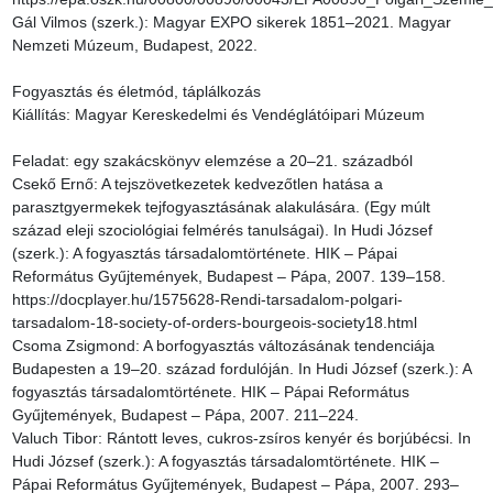
Gál Vilmos (szerk.): Magyar EXPO sikerek 1851–2021. Magyar 
Nemzeti Múzeum, Budapest, 2022.

Fogyasztás és életmód, táplálkozás

Kiállítás: Magyar Kereskedelmi és Vendéglátóipari Múzeum

Feladat: egy szakácskönyv elemzése a 20–21. századból

Csekő Ernő: A tejszövetkezetek kedvezőtlen hatása a 
parasztgyermekek tejfogyasztásának alakulására. (Egy múlt 
század eleji szociológiai felmérés tanulságai). In Hudi József 
(szerk.): A fogyasztás társadalomtörténete. HIK – Pápai 
Református Gyűjtemények, Budapest – Pápa, 2007. 139–158. 
https://docplayer.hu/1575628-Rendi-tarsadalom-polgari-
tarsadalom-18-society-of-orders-bourgeois-society18.html

Csoma Zsigmond: A borfogyasztás változásának tendenciája 
Budapesten a 19–20. század fordulóján. In Hudi József (szerk.): A 
fogyasztás társadalomtörténete. HIK – Pápai Református 
Gyűjtemények, Budapest – Pápa, 2007. 211–224.

Valuch Tibor: Rántott leves, cukros-zsíros kenyér és borjúbécsi. In 
Hudi József (szerk.): A fogyasztás társadalomtörténete. HIK – 
Pápai Református Gyűjtemények, Budapest – Pápa, 2007. 293–