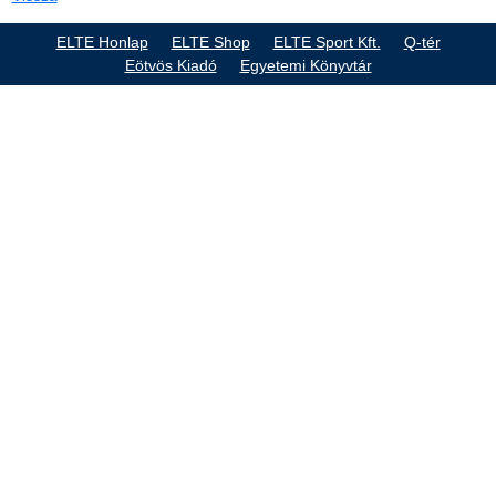
ELTE Honlap
ELTE Shop
ELTE Sport Kft.
Q-tér
Eötvös Kiadó
Egyetemi Könyvtár