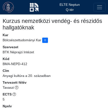
ELTE Neptun
Q-tér
Kurzus nemzetközi vendég- és részidős
hallgatóknak
Kar
Bölcsészettudományi Kar
Szervezet
BTK Néprajzi Intézet
Kód
BMA-NEPD-412
Cím
Anyagi kultúra a 20. században
Tervezett félév
Tavaszi
ECTS
5
Nyelv