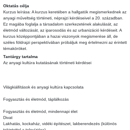
Oktatás célja
Kurzus leírása: A kurzus keretében a hallgatók megismerkednek az 
anyagi műveltség történeti, néprajzi kérdéseivel a 20. században. 
Ez magába foglalja a társadalom szerkezetének alakulását, az 
életmód változását, az iparosodás és az urbanizáció kérdéseit. A 
kurzus középpontjában a hazai viszonyok megismerése áll, de 
széles földrajzi perspektívában próbáljuk meg értelmezni az érintett 
témaköröket.
Tantárgy tartalma
Az anyagi kultúra kutatásának történeti kérdései

Világkiállítások és anyagi kultúra kapcsolata ​

Fogyasztás és életmód, táplálkozás

Fogyasztás és életmód, mindennapi élet

Divat

Lakhatás, kockaház, vidéki építészet, lakberendezés (különös 
tekintettel a televízióra)