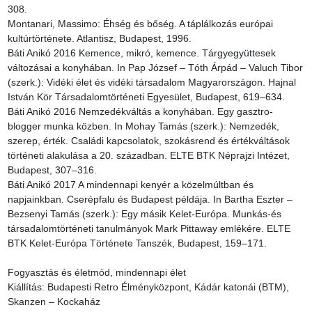
308.

Montanari, Massimo: Éhség és bőség. A táplálkozás európai 
kultúrtörténete. Atlantisz, Budapest, 1996.

Báti Anikó 2016 Kemence, mikró, kemence. Tárgyegyüttesek 
változásai a konyhában. In Pap József – Tóth Árpád – Valuch Tibor 
(szerk.): Vidéki élet és vidéki társadalom Magyarországon. Hajnal 
István Kör Társadalomtörténeti Egyesület, Budapest, 619–634.

Báti Anikó 2016 Nemzedékváltás a konyhában. Egy gasztro-
blogger munka közben. In Mohay Tamás (szerk.): Nemzedék, 
szerep, érték. Családi kapcsolatok, szokásrend és értékváltások 
történeti alakulása a 20. században. ELTE BTK Néprajzi Intézet, 
Budapest, 307–316.

Báti Anikó 2017 A mindennapi kenyér a közelmúltban és 
napjainkban. Cserépfalu és Budapest példája. In Bartha Eszter – 
Bezsenyi Tamás (szerk.): Egy másik Kelet-Európa. Munkás-és 
társadalomtörténeti tanulmányok Mark Pittaway emlékére. ELTE 
BTK Kelet-Európa Története Tanszék, Budapest, 159–171.

Fogyasztás és életmód, mindennapi élet

Kiállítás: Budapesti Retro Élményközpont, Kádár katonái (BTM), 
Skanzen – Kockaház
