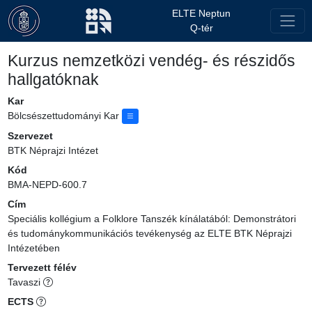
ELTE Neptun
Q-tér
Kurzus nemzetközi vendég- és részidős
hallgatóknak
Kar
Bölcsészettudományi Kar
Szervezet
BTK Néprajzi Intézet
Kód
BMA-NEPD-600.7
Cím
Speciális kollégium a Folklore Tanszék kínálatából: Demonstrátori
és tudománykommunikációs tevékenység az ELTE BTK Néprajzi
Intézetében
Tervezett félév
Tavaszi
ECTS