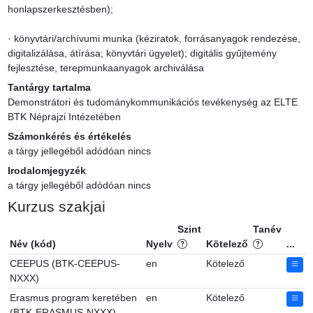
honlapszerkesztésben);

· könyvtári/archívumi munka (kéziratok, forrásanyagok rendezése, 
digitalizálása, átírása; könyvtári ügyelet); digitális gyűjtemény 
fejlesztése, terepmunkaanyagok archiválása
Tantárgy tartalma
Demonstrátori és tudománykommunikációs tevékenység az ELTE 
BTK Néprajzi Intézetében
Számonkérés és értékelés
a tárgy jellegéből adódóan nincs
Irodalomjegyzék
a tárgy jellegéből adódóan nincs
Kurzus szakjai
Szint
Tanév
Név (kód)
Nyelv
Kötelező
...
CEEPUS (BTK-CEEPUS-
en
Kötelező
NXXX)
Erasmus program keretében
en
Kötelező
(BTK-ERASMUS-NXXX)