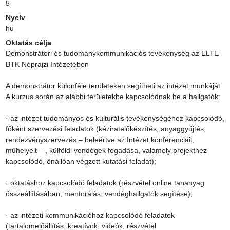
5
Nyelv
hu
Oktatás célja
Demonstrátori és tudománykommunikációs tevékenység az ELTE 
BTK Néprajzi Intézetében

A demonstrátor különféle területeken segítheti az intézet munkáját. 
A kurzus során az alábbi területekbe kapcsolódnak be a hallgatók:

· az intézet tudományos és kulturális tevékenységéhez kapcsolódó, 
főként szervezési feladatok (kéziratelőkészítés, anyaggyűjtés; 
rendezvényszervezés – beleértve az Intézet konferenciáit, 
műhelyeit – , külföldi vendégek fogadása, valamely projekthez 
kapcsolódó, önállóan végzett kutatási feladat);

· oktatáshoz kapcsolódó feladatok (részvétel online tananyag 
összeállításában; mentorálás, vendéghallgatók segítése);

· az intézeti kommunikációhoz kapcsolódó feladatok 
(tartalomelőállítás, kreatívok, videók, részvétel 