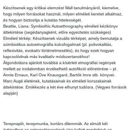
Készítsenek egy kritikai elemzést Wall tanulmányáról, kiemelve, 
hogy milyen forrásokat használ, milyen elméleti keretet alkalmaz, 
és hogyan biztosítja a kutatás hitelességét.

Beattie, Liana: Symbiothic Autoethnography elméleti kézikönyv 
áttekintése (segédanyagként, előre egyeztetés szükséges)

Elméleti térkép: Készítsenek vizuális térképet, amely bemutatja a 
szimbiotikus autoetnográfia kulcsfogalmait (pl. polivokalitás, 
reflexivitás, evokatív történetmesélés), és hogy ezek hogyan 
kapcsolódnak más kvalitatív módszertanokhoz!

Átgondolásra ajánlott továbbá a kísérleti etnográfiai regények 
mellett az irodalomban érzékelhető autofikció előretörése – pl. 
Annie Ernaux, Karl Ove Knausgard, Bartók Imre stb. könyvei.

Marc Augé életének, kutatásainak és elméleti korszakainak 
áttekintése. Emlékezés a két éve elhunyt tudósra. (Vegyes források 
alapján)

Terepnapló, terepmunka, kortárs dilemmák. Az elmúlt két 
évtizedben az antropológusoknak újra kellett gondolniuk az 