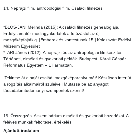
14. Néprajzi film, antropológiai film. Családi filmezés

*BLOS-JÁNI Melinda (2015): A családi filmezés genealógiája. 
Erdélyi amatőr médiagyakorlatok a fotózástól az új 
mozgóképfajtákig. [Emberek és kontextusok 15.] Kolozsvár: Erdélyi 
Múzeum Egyesület

*TARI János (2012): A néprajzi és az antropológiai filmkészítés. 
Történeti, elméleti és gyakorlati példák. Budapest: Károli Gáspár 
Református Egyetem – L’Harmattan.

 Tekintse át a saját családi mozgóképarchívumát! Készítsen interjút 
a rögzítés alkalmairól szüleivel! Mutassa be az anyagot 
társadalomtudományi szempontok szerint!

15. Összegzés. A szeminárium elméleti és gyakorlati hozadékai. A 
féléves munkák feltöltése, értékelés.
Ajánlott irodalom