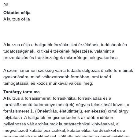
hu
Oktatás célja
A kurzus célja

A kurzus célja a hallgatók forráskritikai érzékének, tudásának és 
tudatosságának, kritikai érzékének fejlesztése, valamint a 
prezentációs és íráskészségek mikrorétegeinek gyakorlása.

A szemináriumon szükség van a tudásfeldolgozás önálló formáinak 
gyakorlására, minél változatosabb formában, ami tanári 
támogatással és közös munkával valósul meg.
Tantárgy tartalma
A kurzus a forrásismeret, forráskritika, forráskiadás és a 
forrásközpontú tudományelmélet(ek) négyes felosztását követi, a 
forrásismeret 1. (Önéletírás, életútinterjú, emlékezés) című tárgy 
folytatása. A hallgatók megismerkednek az utóbbi időben 
nyilvánossá vált archívumok kutatástechnikai kihívásaival, a 
megváltozott kutatói pozíciókkal, kutatói etikai kérdésekkel és a 
reprezentáció problémáival, különös tekintettel az önreflexivitásra 