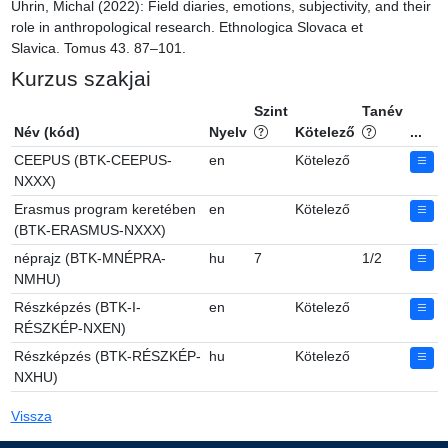
Uhrin, Michal (2022): Field diaries, emotions, subjectivity, and their 
role in anthropological research. Ethnologica Slovaca et 
Slavica. Tomus 43. 87–101.
Kurzus szakjai
Szint
Tanév
Név (kód)
Nyelv
Kötelező
...
CEEPUS (BTK-CEEPUS-
en
Kötelező
NXXX)
Erasmus program keretében
en
Kötelező
(BTK-ERASMUS-NXXX)
néprajz (BTK-MNÉPRA-
hu
7
1/2
NMHU)
Részképzés (BTK-I-
en
Kötelező
RÉSZKÉP-NXEN)
Részképzés (BTK-RÉSZKÉP-
hu
Kötelező
NXHU)
Vissza