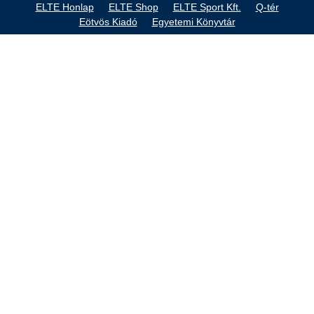
ELTE Honlap
ELTE Shop
ELTE Sport Kft.
Q-tér
Eötvös Kiadó
Egyetemi Könyvtár