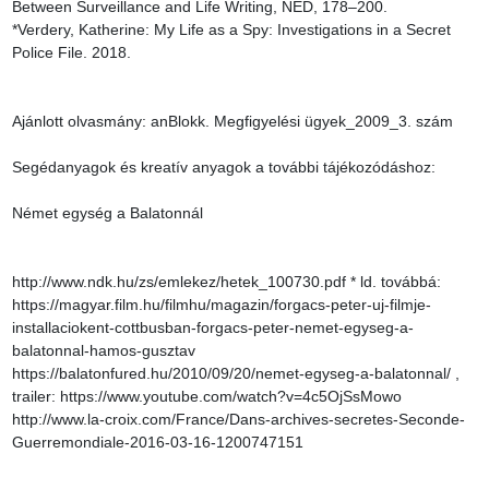
Between Surveillance and Life Writing, NED, 178–200.

*Verdery, Katherine: My Life as a Spy: Investigations in a Secret 
Police File. 2018.

Ajánlott olvasmány: anBlokk. Megfigyelési ügyek_2009_3. szám

Segédanyagok és kreatív anyagok a további tájékozódáshoz:

Német egység a Balatonnál

http://www.ndk.hu/zs/emlekez/hetek_100730.pdf * ld. továbbá:

https://magyar.film.hu/filmhu/magazin/forgacs-peter-uj-filmje-
installaciokent-cottbusban-forgacs-peter-nemet-egyseg-a-
balatonnal-hamos-gusztav

https://balatonfured.hu/2010/09/20/nemet-egyseg-a-balatonnal/ ,

trailer: https://www.youtube.com/watch?v=4c5OjSsMowo

http://www.la-croix.com/France/Dans-archives-secretes-Seconde-
Guerremondiale-2016-03-16-1200747151
