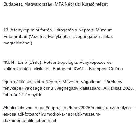
Budapest, Magyarország: MTA Néprajzi Kutatóintézet

13. A fénykép mint forrás. Látogatás a Néprajzi Múzeum 
Fotótárában (Vezetés. Fényképtár. Üvegnegatív kiállítás 
megtekintése.)

*KUNT Ernő (1995): Fotóantropológia. Fényképezés és 
kultúrakutatás. Miskolc – Budapest: KVAT – Budapest Galéria

Írjon kiállításkritikát a Néprajzi Múzeum Vágatlanul. Törékeny 
fényképek valósága című üvegnegatív kiállításáról! A kiállítás 2026. 
február 12-én nyílik

Aktulis felhívás: https://neprajz.hu/hirek/2026/meselj-a-szemelyes--
es-csaladi-fotoarchivumodrol-a-neprajzi-muzeum-
dokumentumfilmjeben.html
