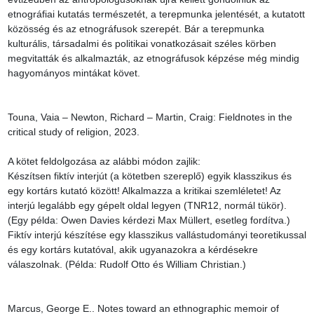
etnográfiai kutatás természetét, a terepmunka jelentését, a kutatott 
közösség és az etnográfusok szerepét. Bár a terepmunka 
kulturális, társadalmi és politikai vonatkozásait széles körben 
megvitatták és alkalmazták, az etnográfusok képzése még mindig 
hagyományos mintákat követ.

Touna, Vaia – Newton, Richard – Martin, Craig: Fieldnotes in the 
critical study of religion, 2023.

A kötet feldolgozása az alábbi módon zajlik:

Készítsen fiktív interjút (a kötetben szereplő) egyik klasszikus és 
egy kortárs kutató között! Alkalmazza a kritikai szemléletet! Az 
interjú legalább egy gépelt oldal legyen (TNR12, normál tükör). 
(Egy példa: Owen Davies kérdezi Max Müllert, esetleg fordítva.)

Fiktív interjú készítése egy klasszikus vallástudományi teoretikussal 
és egy kortárs kutatóval, akik ugyanazokra a kérdésekre 
válaszolnak. (Példa: Rudolf Otto és William Christian.)

Marcus, George E.. Notes toward an ethnographic memoir of 