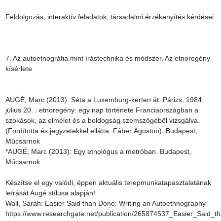
Feldolgozás, interaktív feladatok, társadalmi érzékenyítés kérdései.

7. Az autoetnográfia mint írástechnika és módszer. Az etnoregény 
kísérlete

AUGÉ, Marc (2013): Séta a Luxemburg-kerten át: Párizs, 1984. 
július 20. : etnoregény: egy nap története Franciaországban a 
szokások, az elmélet és a boldogság szemszögéből vizsgálva. 
(Fordította és jegyzetekkel ellátta: Fáber Ágoston). Budapest, 
Műcsarnok

*AUGÉ, Marc (2013): Egy etnológus a metróban. Budapest, 
Műcsarnok

Készítse el egy valódi, éppen aktuális terepmunkatapasztalatának 
leírását Augé stílusa alapján!

Wall, Sarah: Easier Said than Done: Writing an Autoethnography 
https://www.researchgate.net/publication/265874537_Easier_Said_t