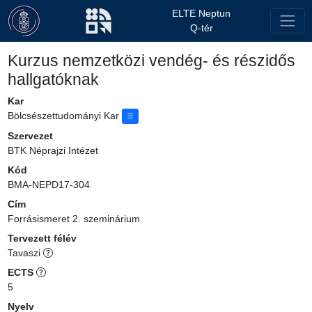
ELTE Neptun
Q-tér
Kurzus nemzetközi vendég- és részidős
hallgatóknak
Kar
Bölcsészettudományi Kar
Szervezet
BTK Néprajzi Intézet
Kód
BMA-NEPD17-304
Cím
Forrásismeret 2. szeminárium
Tervezett félév
Tavaszi
ECTS
5
Nyelv