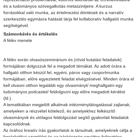
és a tudományos szövegalkotás metaszintjeire. A kurzus 
forrásokkal való munka, az értelmezési döntések és a narratív 
szerkesztés egymásra hatását tárja fel kollaboratív hallgatói munka 
segítségével.
Számonkérés és értékelés
A félév menete

A félév során olvasószeminárium és (rövid kutatási feladatok) 
formájában dolgozzuk fel a megadott témákat. Az adott órára a 
hallgató otthon készül fel, egyéni, páros vagy csoportmunka 
formájában, előre egyeztetett feladat elvégzésével. Minden órára el 
kell olvasni otthon legalább egy olvasmányt/ meghallgatni egy 
tudományos podcastet/ feldolgozni egy előre megadott kérdést 
(ld.).

A tematikában megjelölt alkalmak intézménylátogatással zajlanak, 
amelyeken a részvétel kötelező, és amelyekhez felkészítő 
olvasmányok és utólagos feldolgozást segítő gyakorlati feladatok 
kapcsolódnak.

Az órához kreatív írás gyakorlatok is társulnak, amelyeknek célja a 
forráskritikai szemlélet és az íráskészség együttes fejlesztése.
