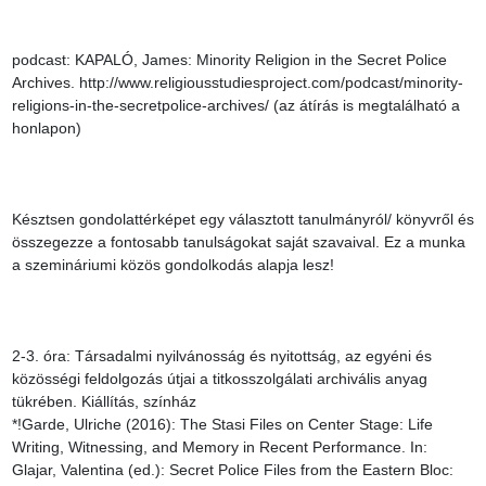
podcast: KAPALÓ, James: Minority Religion in the Secret Police 
Archives. http://www.religiousstudiesproject.com/podcast/minority-
religions-in-the-secretpolice-archives/ (az átírás is megtalálható a 
honlapon)

Késztsen gondolattérképet egy választott tanulmányról/ könyvről és 
összegezze a fontosabb tanulságokat saját szavaival. Ez a munka 
a szemináriumi közös gondolkodás alapja lesz!

2-3. óra: Társadalmi nyilvánosság és nyitottság, az egyéni és 
közösségi feldolgozás útjai a titkosszolgálati archivális anyag 
tükrében. Kiállítás, színház

*!Garde, Ulriche (2016): The Stasi Files on Center Stage: Life 
Writing, Witnessing, and Memory in Recent Performance. In: 
Glajar, Valentina (ed.): Secret Police Files from the Eastern Bloc: 