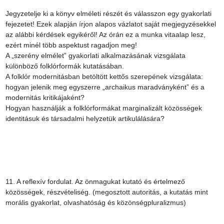
Jegyzetelje ki a könyv elméleti részét és válasszon egy gyakorlati 
fejezetet! Ezek alapján írjon alapos vázlatot saját megjegyzésekkel 
az alábbi kérdések egyikéről! Az órán ez a munka vitaalap lesz, 
ezért minél több aspektust ragadjon meg!

A „szerény elmélet” gyakorlati alkalmazásának vizsgálata 
különböző folklórformák kutatásában.

A folklór modernitásban betöltött kettős szerepének vizsgálata: 
hogyan jelenik meg egyszerre „archaikus maradványként” és a 
modernitás kritikájaként?

Hogyan használják a folklórformákat marginalizált közösségek 
identitásuk és társadalmi helyzetük artikulálására?

11. A reflexív fordulat. Az önmagukat kutató és értelmező 
közösségek, részvételiség. (megosztott autoritás, a kutatás mint 
morális gyakorlat, olvashatóság és közönségpluralizmus)
