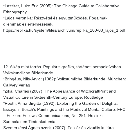
*Lassiter, Luke Eric (2005): The Chicago Guide to Collaborative 
Ethnography.

*Lajos Veronika: Részvétel és együttműködés. Fogalmak, 
dilemmák és értelmezések. 
https://replika.hu/system/files/archivum/replika_100-03_lajos_1.pdf

12. A kép mint forrás. Populáris grafika, történeti perspektívában. 
Volkskundliche Bilderkunde

*Bringéus, Nils-Arvid: (1982): Volkstümliche Bilderkunde. München: 
Callwey Verlag

*Zika, Charles (2007): The Appearance of WitchcraftPrint and 
Visual Culture in Sixteenth-Century Europe. Routledge

*Rooth, Anna Birgitta (1992): Exploring the Garden of Delights. 
Essays in Bosch’s Paintings and the Medieval Mental Culture. FFC 
– Folklore Fellows’ Communications, No. 251. Helsinki, 
Suomalainen Tiedeakatemia.

Szemerkényi Ágnes szerk. (2007): Folklór és vizuális kultúra. 