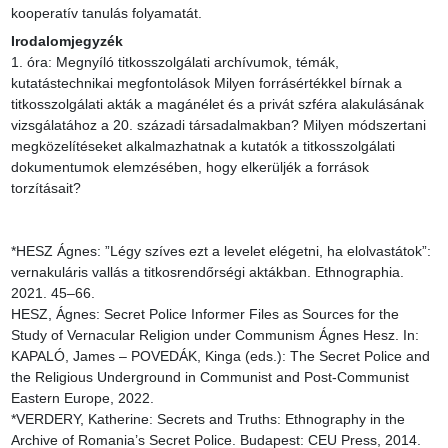
kooperatív tanulás folyamatát.
Irodalomjegyzék
1. óra: Megnyíló titkosszolgálati archívumok, témák, 
kutatástechnikai megfontolások Milyen forrásértékkel bírnak a 
titkosszolgálati akták a magánélet és a privát szféra alakulásának 
vizsgálatához a 20. századi társadalmakban? Milyen módszertani 
megközelítéseket alkalmazhatnak a kutatók a titkosszolgálati 
dokumentumok elemzésében, hogy elkerüljék a források 
torzításait?

*HESZ Ágnes: ”Légy szíves ezt a levelet elégetni, ha elolvastátok”: 
vernakuláris vallás a titkosrendőrségi aktákban. Ethnographia. 
2021. 45–66.

HESZ, Ágnes: Secret Police Informer Files as Sources for the 
Study of Vernacular Religion under Communism Ágnes Hesz. In: 
KAPALÓ, James – POVEDÁK, Kinga (eds.): The Secret Police and 
the Religious Underground in Communist and Post-Communist 
Eastern Europe, 2022.

*VERDERY, Katherine: Secrets and Truths: Ethnography in the 
Archive of Romania’s Secret Police. Budapest: CEU Press, 2014.
