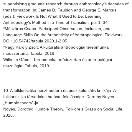
supervisiong graduate research through anthropology’s decades of 
transformation. In: James D. Faubion and George E. Marcus 
(eds.): Fieldwork Is Not What It Used to Be: Learning 
Anthropology's Method in a Time of Transition, pp. 1–34.

*Mészáros Csaba: Participant Observation, Inclusion, and 
Language Skills On the Authenticity of Anthropological Fieldwork 
DOI: 10.54742/tabula.2020.1-2.05

*Nagy Károly Zsolt: A kulturális antropológiai terepmunka 
módszertana. Tabula, 2019.

Wilhelm Gábor: Terepmunka, módszertan és antropológiai 
muzelógia. Tabula, 2019.

10. A folklorisztika posztmodern és posztkoloniális kritikája. A 
folklorisztika társadalmi hatása, felelőssége. Dorothy Noyes 
„Humble theory”-ja

Noyes, Dorothy: Humble Theory. Folklore's Grasp on Social Life, 
2016.
