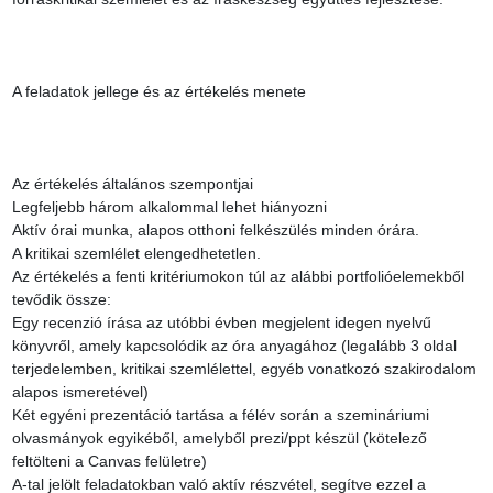
A feladatok jellege és az értékelés menete

Az értékelés általános szempontjai

Legfeljebb három alkalommal lehet hiányozni

Aktív órai munka, alapos otthoni felkészülés minden órára.

A kritikai szemlélet elengedhetetlen.

Az értékelés a fenti kritériumokon túl az alábbi portfolióelemekből 
tevődik össze:

Egy recenzió írása az utóbbi évben megjelent idegen nyelvű 
könyvről, amely kapcsolódik az óra anyagához (legalább 3 oldal 
terjedelemben, kritikai szemlélettel, egyéb vonatkozó szakirodalom 
alapos ismeretével)

Két egyéni prezentáció tartása a félév során a szemináriumi 
olvasmányok egyikéből, amelyből prezi/ppt készül (kötelező 
feltölteni a Canvas felületre)

A-tal jelölt feladatokban való aktív részvétel, segítve ezzel a 