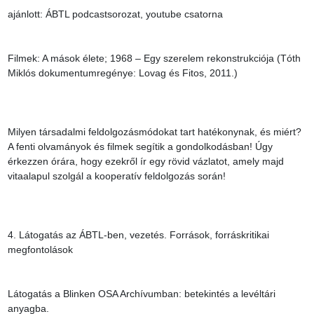
ajánlott: ÁBTL podcastsorozat, youtube csatorna

Filmek: A mások élete; 1968 – Egy szerelem rekonstrukciója (Tóth 
Miklós dokumentumregénye: Lovag és Fitos, 2011.)

Milyen társadalmi feldolgozásmódokat tart hatékonynak, és miért? 
A fenti olvamányok és filmek segítik a gondolkodásban! Úgy 
érkezzen órára, hogy ezekről ír egy rövid vázlatot, amely majd 
vitaalapul szolgál a kooperatív feldolgozás során!

4. Látogatás az ÁBTL-ben, vezetés. Források, forráskritikai 
megfontolások

Látogatás a Blinken OSA Archívumban: betekintés a levéltári 
anyagba.
