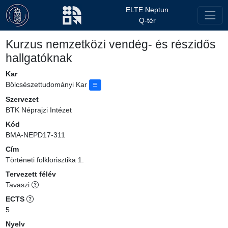
ELTE Neptun
Q-tér
Kurzus nemzetközi vendég- és részidős
hallgatóknak
Kar
Bölcsészettudományi Kar
Szervezet
BTK Néprajzi Intézet
Kód
BMA-NEPD17-311
Cím
Történeti folklorisztika 1.
Tervezett félév
Tavaszi
ECTS
5
Nyelv