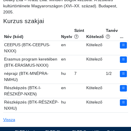
Kurzus szakjai
Szint
Tanév
Név (kód)
Nyelv
Kötelező
...
CEEPUS (BTK-CEEPUS-
en
Kötelező
NXXX)
Erasmus program keretében
en
Kötelező
(BTK-ERASMUS-NXXX)
néprajz (BTK-MNÉPRA-
hu
7
1/2
NMHU)
Részképzés (BTK-I-
en
Kötelező
RÉSZKÉP-NXEN)
Részképzés (BTK-RÉSZKÉP-
hu
Kötelező
NXHU)
Vissza