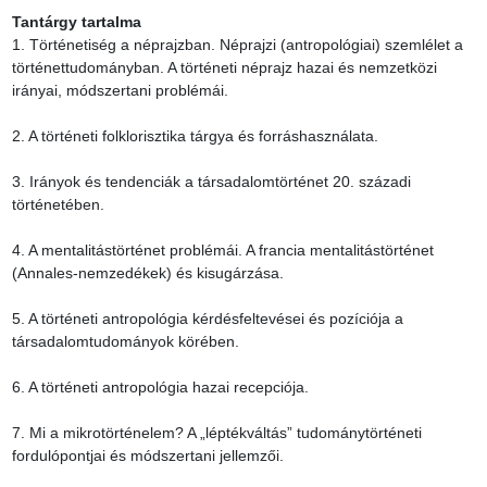
Tantárgy tartalma
1. Történetiség a néprajzban. Néprajzi (antropológiai) szemlélet a 
történettudományban. A történeti néprajz hazai és nemzetközi 
irányai, módszertani problémái.

2. A történeti folklorisztika tárgya és forráshasználata.

3. Irányok és tendenciák a társadalomtörténet 20. századi 
történetében.

4. A mentalitástörténet problémái. A francia mentalitástörténet 
(Annales-nemzedékek) és kisugárzása.

5. A történeti antropológia kérdésfeltevései és pozíciója a 
társadalomtudományok körében.

6. A történeti antropológia hazai recepciója.

7. Mi a mikrotörténelem? A „léptékváltás” tudománytörténeti 
fordulópontjai és módszertani jellemzői.
