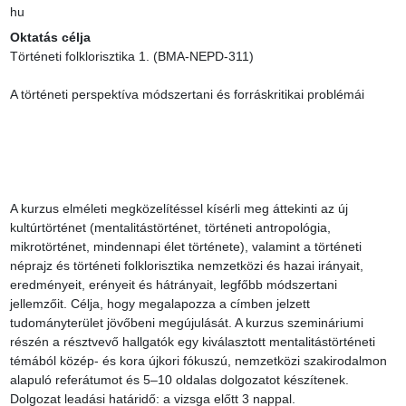
hu
Oktatás célja
Történeti folklorisztika 1. (BMA-NEPD-311)

A történeti perspektíva módszertani és forráskritikai problémái

A kurzus elméleti megközelítéssel kísérli meg áttekinti az új 
kultúrtörténet (mentalitástörténet, történeti antropológia, 
mikrotörténet, mindennapi élet története), valamint a történeti 
néprajz és történeti folklorisztika nemzetközi és hazai irányait, 
eredményeit, erényeit és hátrányait, legfőbb módszertani 
jellemzőit. Célja, hogy megalapozza a címben jelzett 
tudományterület jövőbeni megújulását. A kurzus szemináriumi 
részén a résztvevő hallgatók egy kiválasztott mentalitástörténeti 
témából közép- és kora újkori fókuszú, nemzetközi szakirodalmon 
alapuló referátumot és 5–10 oldalas dolgozatot készítenek. 
Dolgozat leadási határidő: a vizsga előtt 3 nappal.