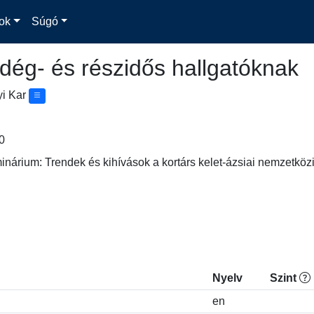
ok
Súgó
dég- és részidős hallgatóknak
yi Kar
0
inárium: Trendek és kihívások a kortárs kelet-ázsiai nemzetkö
Nyelv
Szint
en