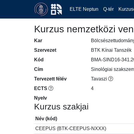
ELTE Neptun
Q-tér
Kurzus
Kurzus nemzetközi ven
Kar
Bölcsészettudomán
Szervezet
BTK Kínai Tanszék
Kód
BMA-SIND16-341.2
Cím
Sinológiai szakszem
Tervezett félév
Tavaszi
ECTS
4
Nyelv
Kurzus szakjai
Név (kód)
CEEPUS (BTK-CEEPUS-NXXX)