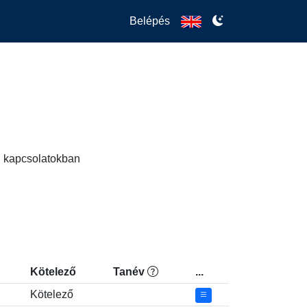
Belépés
zi kapcsolatokban
Kötelező
Tanév
...
Kötelező