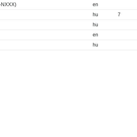
S-NXXX)
en
hu
7
hu
en
hu