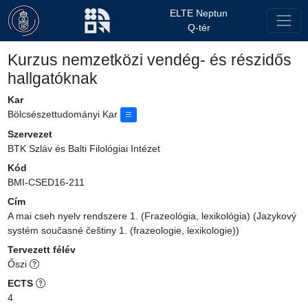
ELTE Neptun
Q-tér
Kurzus nemzetközi vendég- és részidős
hallgatóknak
Kar
Bölcsészettudományi Kar
Szervezet
BTK Szláv és Balti Filológiai Intézet
Kód
BMI-CSED16-211
Cím
A mai cseh nyelv rendszere 1. (Frazeológia, lexikológia) (Jazykový
systém současné češtiny 1. (frazeologie, lexikologie))
Tervezett félév
Őszi
ECTS
4