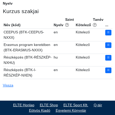
Nyelv
Kurzus szakjai
Szint
Tanév
Név (kód)
Nyelv
Kötelező
...
CEEPUS (BTK-CEEPUS-
en
Kötelező
NXXX)
Erasmus program keretében
en
Kötelező
(BTK-ERASMUS-NXXX)
Részképzés (BTK-RÉSZKÉP-
hu
Kötelező
NXHU)
Részképzés (BTK-I-
en
Kötelező
RÉSZKÉP-NXEN)
Vissza
ELTE Honlap
ELTE Shop
ELTE Sport Kft.
Q-tér
Eötvös Kiadó
Egyetemi Könyvtár