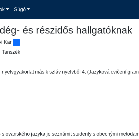
ok
Súgó
dég- és részidős hallgatóknak
yi Kar
i Tanszék
i nyelvgyakorlat másik szláv nyelvből 4. (Jazyková cvičení gra
 slovanského jazyka je seznámit studenty s obecnými metodami sl