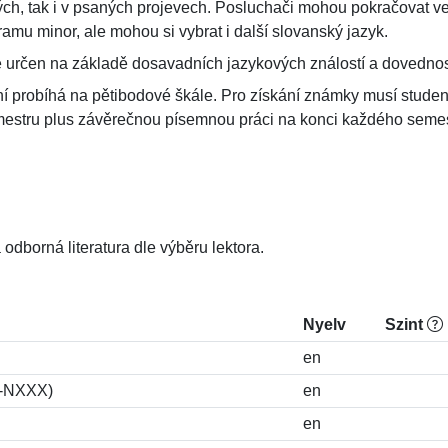
ch, tak i v psaných projevech. Posluchači mohou pokračovat ve 
gramu minor, ale mohou si vybrat i další slovanský jazyk.
e určen na základě dosavadních jazykových ználostí a dovednos
ní probíhá na pětibodové škále. Pro získání známky musí stud
estru plus závěrečnou písemnou práci na konci každého semes
odborná literatura dle výběru lektora.
Nyelv
Szint
en
S-NXXX)
en
en