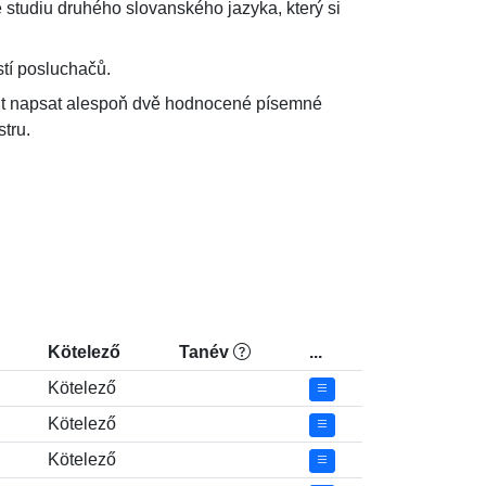
studiu druhého slovanského jazyka, který si 
tí posluchačů.
ent napsat alespoň dvě hodnocené písemné 
tru.
Kötelező
Tanév
...
Kötelező
Kötelező
Kötelező