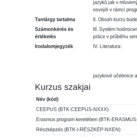
jazyků jak v mluvený
osvojili v rámci pro
Tantárgy tartalma
II. Obsah kurzu bud
Számonkérés és
III. Systém hodnoce
értékelés
práce v průběhu sem
Irodalomjegyzék
IV. Literatura:

jazykové učebnice a 
Kurzus szakjai
Név (kód)
CEEPUS (BTK-CEEPUS-NXXX)
Erasmus program keretében (BTK-ERASMU
Részképzés (BTK-I-RÉSZKÉP-NXEN)