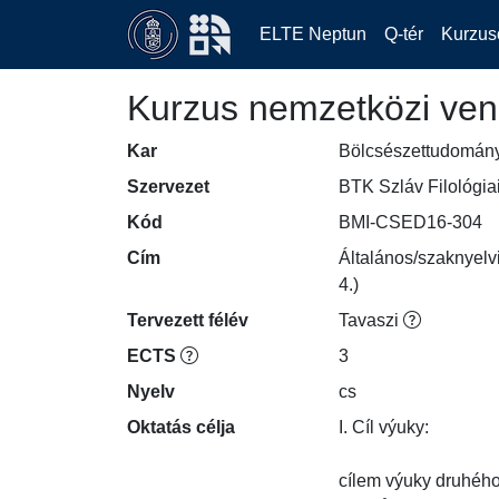
ELTE Neptun
Q-tér
Kurzus
Kurzus nemzetközi ven
Kar
Bölcsészettudomán
Szervezet
BTK Szláv Filológia
Kód
BMI-CSED16-304
Cím
Általános/szaknyelv
4.)
Tervezett félév
Tavaszi
ECTS
3
Nyelv
cs
Oktatás célja
I. Cíl výuky:

cílem výuky druhého