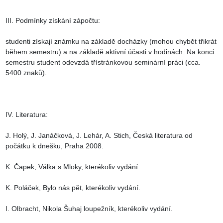
III. Podmínky získání zápočtu:

studenti získají známku na základě docházky (mohou chybět třikrát 
během semestru) a na základě aktivní účasti v hodinách. Na konci 
semestru student odevzdá třístránkovou seminární práci (cca. 
5400 znaků).

IV. Literatura:

J. Holý, J. Janáčková, J. Lehár, A. Stich, Česká literatura od 
počátku k dnešku, Praha 2008.

K. Čapek, Válka s Mloky, kterékoliv vydání.

K. Poláček, Bylo nás pět, kterékoliv vydání.

I. Olbracht, Nikola Šuhaj loupežník, kterékoliv vydání.
