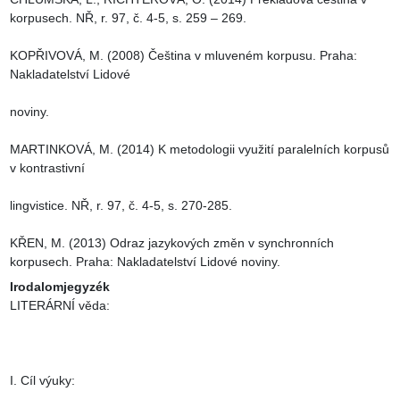
korpusech. NŘ, r. 97, č. 4-5, s. 259 – 269.

KOPŘIVOVÁ, M. (2008) Čeština v mluveném korpusu. Praha: 
Nakladatelství Lidové

noviny.

MARTINKOVÁ, M. (2014) K metodologii využití paralelních korpusů 
v kontrastivní

lingvistice. NŘ, r. 97, č. 4-5, s. 270-285.

KŘEN, M. (2013) Odraz jazykových změn v synchronních 
korpusech. Praha: Nakladatelství Lidové noviny.
Irodalomjegyzék
LITERÁRNÍ věda:

I. Cíl výuky:
