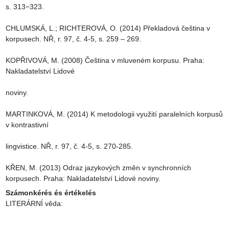
s. 313−323.

CHLUMSKÁ, L.; RICHTEROVÁ, O. (2014) Překladová čeština v 
korpusech. NŘ, r. 97, č. 4-5, s. 259 – 269.

KOPŘIVOVÁ, M. (2008) Čeština v mluveném korpusu. Praha: 
Nakladatelství Lidové

noviny.

MARTINKOVÁ, M. (2014) K metodologii využití paralelních korpusů 
v kontrastivní

lingvistice. NŘ, r. 97, č. 4-5, s. 270-285.

KŘEN, M. (2013) Odraz jazykových změn v synchronních 
korpusech. Praha: Nakladatelství Lidové noviny.
Számonkérés és értékelés
LITERÁRNÍ věda:
