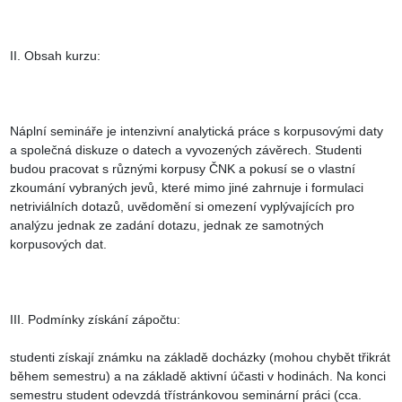
II. Obsah kurzu:

Náplní semináře je intenzivní analytická práce s korpusovými daty 
a společná diskuze o datech a vyvozených závěrech. Studenti 
budou pracovat s různými korpusy ČNK a pokusí se o vlastní 
zkoumání vybraných jevů, které mimo jiné zahrnuje i formulaci 
netriviálních dotazů, uvědomění si omezení vyplývajících pro 
analýzu jednak ze zadání dotazu, jednak ze samotných 
korpusových dat.

III. Podmínky získání zápočtu:

studenti získají známku na základě docházky (mohou chybět třikrát 
během semestru) a na základě aktivní účasti v hodinách. Na konci 
semestru student odevzdá třístránkovou seminární práci (cca. 