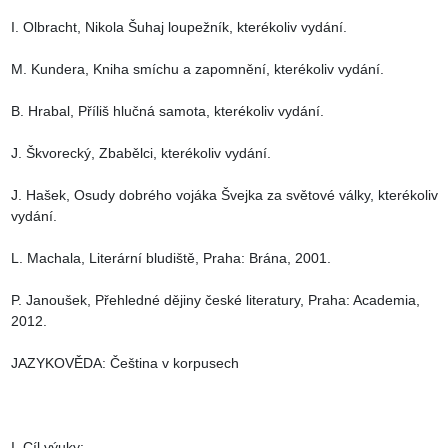
I. Olbracht, Nikola Šuhaj loupežník, kterékoliv vydání.

M. Kundera, Kniha smíchu a zapomnění, kterékoliv vydání.

B. Hrabal, Příliš hlučná samota, kterékoliv vydání.

J. Škvorecký, Zbabělci, kterékoliv vydání.

J. Hašek, Osudy dobrého vojáka Švejka za světové války, kterékoliv 
vydání.

L. Machala, Literární bludiště, Praha: Brána, 2001.

P. Janoušek, Přehledné dějiny české literatury, Praha: Academia, 
2012.

JAZYKOVĚDA: Čeština v korpusech

I. Cíl výuky:
