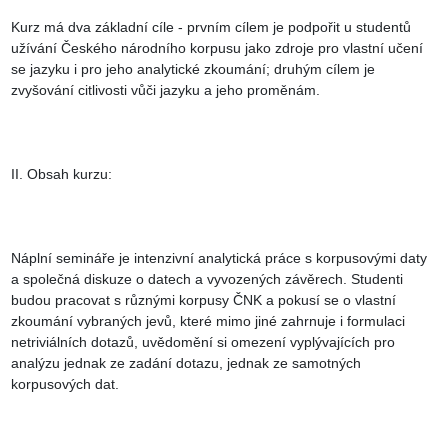
Kurz má dva základní cíle - prvním cílem je podpořit u studentů 
užívání Českého národního korpusu jako zdroje pro vlastní učení 
se jazyku i pro jeho analytické zkoumání; druhým cílem je 
zvyšování citlivosti vůči jazyku a jeho proměnám.

II. Obsah kurzu:

Náplní semináře je intenzivní analytická práce s korpusovými daty 
a společná diskuze o datech a vyvozených závěrech. Studenti 
budou pracovat s různými korpusy ČNK a pokusí se o vlastní 
zkoumání vybraných jevů, které mimo jiné zahrnuje i formulaci 
netriviálních dotazů, uvědomění si omezení vyplývajících pro 
analýzu jednak ze zadání dotazu, jednak ze samotných 
korpusových dat.
