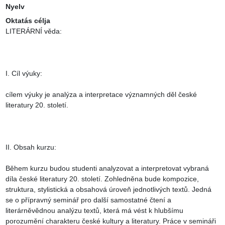
Nyelv
Oktatás célja
LITERÁRNÍ věda:

I. Cíl výuky:

cílem výuky je analýza a interpretace významných děl české 
literatury 20. století.

II. Obsah kurzu:

Během kurzu budou studenti analyzovat a interpretovat vybraná 
díla české literatury 20. století. Zohledněna bude kompozice, 
struktura, stylistická a obsahová úroveň jednotlivých textů. Jedná 
se o přípravný seminář pro další samostatné čtení a 
literárněvědnou analýzu textů, která má vést k hlubšímu 
porozumění charakteru české kultury a literatury. Práce v semináři 