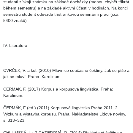
studenti získají známku na základě docházky (mohou chybět třikrát 
během semestru) a na základě aktivní účasti v hodinách. Na konci 
semestru student odevzdá třístránkovou seminární práci (cca. 
5400 znaků).

IV. Literatura

CVRČEK, V. a kol. (2010) Mluvnice současné češtiny. Jak se píše a 
jak se mluví. Praha: Karolinum.

ČERMÁK, F. (2017) Korpus a korpusová lingvistika. Praha: 
Karolinum.

ČERMÁK, F (ed.) (2011) Korpusová lingvistika Praha 2011. 2 
Výzkum a výstavba korpusu. Praha: Nakladatelství Lidové noviny, 
s. 313−323.

CHLUMSKÁ, L.; RICHTEROVÁ, O. (2014) Překladová čeština v 