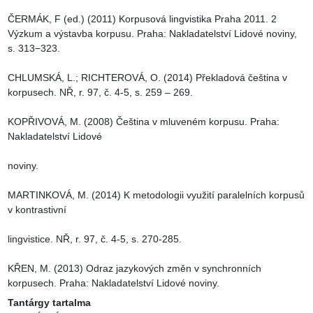
ČERMÁK, F (ed.) (2011) Korpusová lingvistika Praha 2011. 2 
Výzkum a výstavba korpusu. Praha: Nakladatelství Lidové noviny, 
s. 313−323.

CHLUMSKÁ, L.; RICHTEROVÁ, O. (2014) Překladová čeština v 
korpusech. NŘ, r. 97, č. 4-5, s. 259 – 269.

KOPŘIVOVÁ, M. (2008) Čeština v mluveném korpusu. Praha: 
Nakladatelství Lidové

noviny.

MARTINKOVÁ, M. (2014) K metodologii využití paralelních korpusů 
v kontrastivní

lingvistice. NŘ, r. 97, č. 4-5, s. 270-285.

KŘEN, M. (2013) Odraz jazykových změn v synchronních 
korpusech. Praha: Nakladatelství Lidové noviny.
Tantárgy tartalma