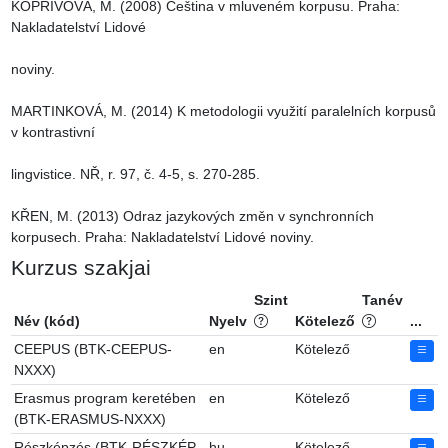
KOPŘIVOVÁ, M. (2008) Čeština v mluveném korpusu. Praha: 
Nakladatelství Lidové

noviny.

MARTINKOVÁ, M. (2014) K metodologii využití paralelních korpusů 
v kontrastivní

lingvistice. NŘ, r. 97, č. 4-5, s. 270-285.

KŘEN, M. (2013) Odraz jazykových změn v synchronních 
korpusech. Praha: Nakladatelství Lidové noviny.
Kurzus szakjai
Szint
Tanév
Név (kód)
Nyelv
Kötelező
...
CEEPUS (BTK-CEEPUS-
en
Kötelező
NXXX)
Erasmus program keretében
en
Kötelező
(BTK-ERASMUS-NXXX)
Részképzés (BTK-RÉSZKÉP-
hu
Kötelező