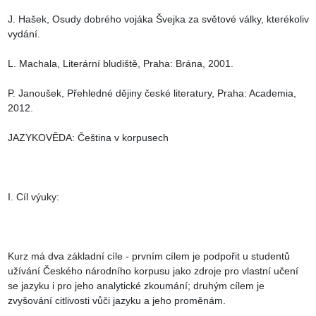
J. Hašek, Osudy dobrého vojáka Švejka za světové války, kterékoliv 
vydání.

L. Machala, Literární bludiště, Praha: Brána, 2001.

P. Janoušek, Přehledné dějiny české literatury, Praha: Academia, 
2012.

JAZYKOVĚDA: Čeština v korpusech

I. Cíl výuky:

Kurz má dva základní cíle - prvním cílem je podpořit u studentů 
užívání Českého národního korpusu jako zdroje pro vlastní učení 
se jazyku i pro jeho analytické zkoumání; druhým cílem je 
zvyšování citlivosti vůči jazyku a jeho proměnám.
