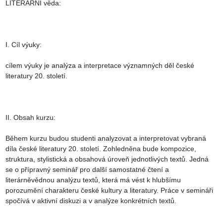
LITERÁRNÍ věda:

I. Cíl výuky:

cílem výuky je analýza a interpretace významných děl české 
literatury 20. století.

II. Obsah kurzu:

Během kurzu budou studenti analyzovat a interpretovat vybraná 
díla české literatury 20. století. Zohledněna bude kompozice, 
struktura, stylistická a obsahová úroveň jednotlivých textů. Jedná 
se o přípravný seminář pro další samostatné čtení a 
literárněvědnou analýzu textů, která má vést k hlubšímu 
porozumění charakteru české kultury a literatury. Práce v semináři 
spočívá v aktivní diskuzi a v analýze konkrétních textů.
