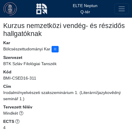
ELTE Neptun
Q-tér
Kurzus nemzetközi vendég- és részidős
hallgatóknak
Kar
Bölcsészettudományi Kar
Szervezet
BTK Szláv Filológiai Tanszék
Kód
BMI-CSED16-311
Cím
Irodalmi/nyelvészeti szakszeminárium 1. (Literární/jazykovědný
seminář 1.)
Tervezett félév
Mindkét
ECTS
4