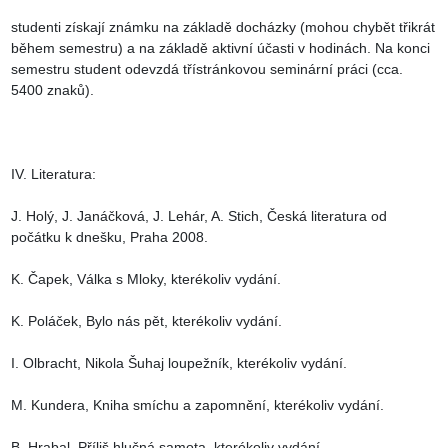
studenti získají známku na základě docházky (mohou chybět třikrát 
během semestru) a na základě aktivní účasti v hodinách. Na konci 
semestru student odevzdá třístránkovou seminární práci (cca. 
5400 znaků).

IV. Literatura:

J. Holý, J. Janáčková, J. Lehár, A. Stich, Česká literatura od 
počátku k dnešku, Praha 2008.

K. Čapek, Válka s Mloky, kterékoliv vydání.

K. Poláček, Bylo nás pět, kterékoliv vydání.

I. Olbracht, Nikola Šuhaj loupežník, kterékoliv vydání.

M. Kundera, Kniha smíchu a zapomnění, kterékoliv vydání.

B. Hrabal, Příliš hlučná samota, kterékoliv vydání.
