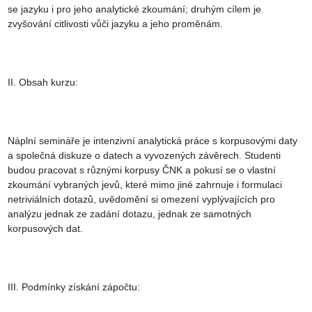
se jazyku i pro jeho analytické zkoumání; druhým cílem je 
zvyšování citlivosti vůči jazyku a jeho proměnám.

II. Obsah kurzu:

Náplní semináře je intenzivní analytická práce s korpusovými daty 
a společná diskuze o datech a vyvozených závěrech. Studenti 
budou pracovat s různými korpusy ČNK a pokusí se o vlastní 
zkoumání vybraných jevů, které mimo jiné zahrnuje i formulaci 
netriviálních dotazů, uvědomění si omezení vyplývajících pro 
analýzu jednak ze zadání dotazu, jednak ze samotných 
korpusových dat.

III. Podmínky získání zápočtu:
