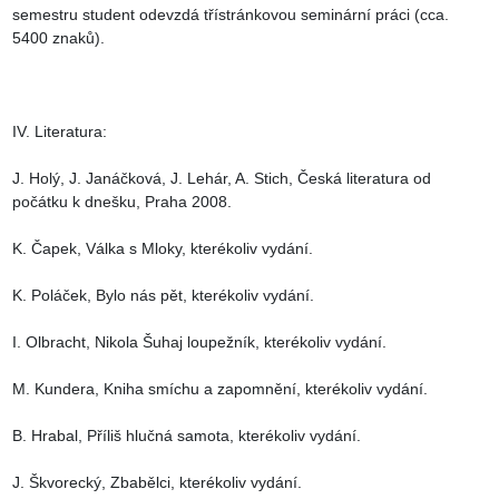
semestru student odevzdá třístránkovou seminární práci (cca. 
5400 znaků).

IV. Literatura:

J. Holý, J. Janáčková, J. Lehár, A. Stich, Česká literatura od 
počátku k dnešku, Praha 2008.

K. Čapek, Válka s Mloky, kterékoliv vydání.

K. Poláček, Bylo nás pět, kterékoliv vydání.

I. Olbracht, Nikola Šuhaj loupežník, kterékoliv vydání.

M. Kundera, Kniha smíchu a zapomnění, kterékoliv vydání.

B. Hrabal, Příliš hlučná samota, kterékoliv vydání.

J. Škvorecký, Zbabělci, kterékoliv vydání.
