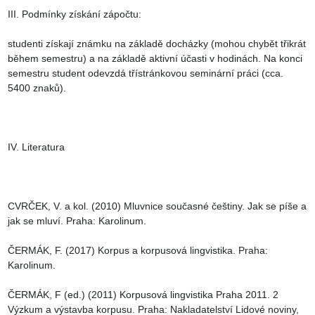
III. Podmínky získání zápočtu:

studenti získají známku na základě docházky (mohou chybět třikrát 
během semestru) a na základě aktivní účasti v hodinách. Na konci 
semestru student odevzdá třístránkovou seminární práci (cca. 
5400 znaků).

IV. Literatura

CVRČEK, V. a kol. (2010) Mluvnice současné češtiny. Jak se píše a 
jak se mluví. Praha: Karolinum.

ČERMÁK, F. (2017) Korpus a korpusová lingvistika. Praha: 
Karolinum.

ČERMÁK, F (ed.) (2011) Korpusová lingvistika Praha 2011. 2 
Výzkum a výstavba korpusu. Praha: Nakladatelství Lidové noviny, 