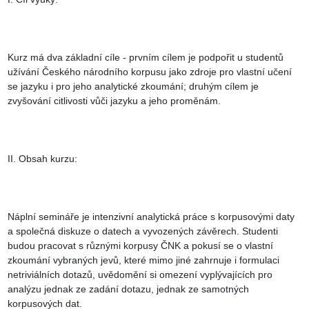
Kurz má dva základní cíle - prvním cílem je podpořit u studentů 
užívání Českého národního korpusu jako zdroje pro vlastní učení 
se jazyku i pro jeho analytické zkoumání; druhým cílem je 
zvyšování citlivosti vůči jazyku a jeho proměnám.

II. Obsah kurzu:

Náplní semináře je intenzivní analytická práce s korpusovými daty 
a společná diskuze o datech a vyvozených závěrech. Studenti 
budou pracovat s různými korpusy ČNK a pokusí se o vlastní 
zkoumání vybraných jevů, které mimo jiné zahrnuje i formulaci 
netriviálních dotazů, uvědomění si omezení vyplývajících pro 
analýzu jednak ze zadání dotazu, jednak ze samotných 
korpusových dat.
