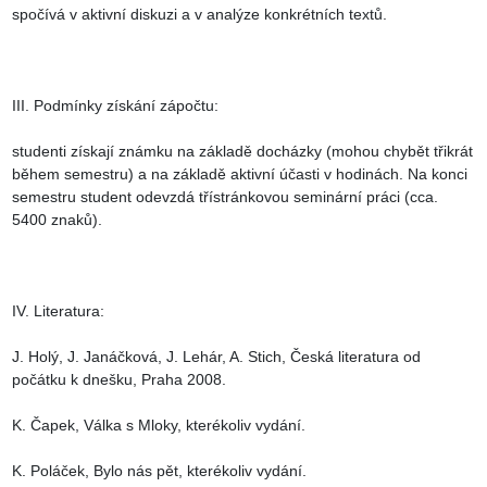
spočívá v aktivní diskuzi a v analýze konkrétních textů.

III. Podmínky získání zápočtu:

studenti získají známku na základě docházky (mohou chybět třikrát 
během semestru) a na základě aktivní účasti v hodinách. Na konci 
semestru student odevzdá třístránkovou seminární práci (cca. 
5400 znaků).

IV. Literatura:

J. Holý, J. Janáčková, J. Lehár, A. Stich, Česká literatura od 
počátku k dnešku, Praha 2008.

K. Čapek, Válka s Mloky, kterékoliv vydání.

K. Poláček, Bylo nás pět, kterékoliv vydání.
