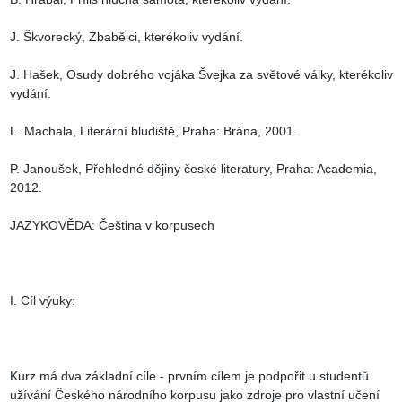
J. Škvorecký, Zbabělci, kterékoliv vydání.

J. Hašek, Osudy dobrého vojáka Švejka za světové války, kterékoliv 
vydání.

L. Machala, Literární bludiště, Praha: Brána, 2001.

P. Janoušek, Přehledné dějiny české literatury, Praha: Academia, 
2012.

JAZYKOVĚDA: Čeština v korpusech

I. Cíl výuky:

Kurz má dva základní cíle - prvním cílem je podpořit u studentů 
užívání Českého národního korpusu jako zdroje pro vlastní učení 