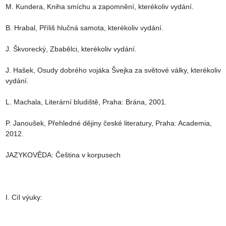
M. Kundera, Kniha smíchu a zapomnění, kterékoliv vydání.

B. Hrabal, Příliš hlučná samota, kterékoliv vydání.

J. Škvorecký, Zbabělci, kterékoliv vydání.

J. Hašek, Osudy dobrého vojáka Švejka za světové války, kterékoliv 
vydání.

L. Machala, Literární bludiště, Praha: Brána, 2001.

P. Janoušek, Přehledné dějiny české literatury, Praha: Academia, 
2012.

JAZYKOVĚDA: Čeština v korpusech

I. Cíl výuky:
