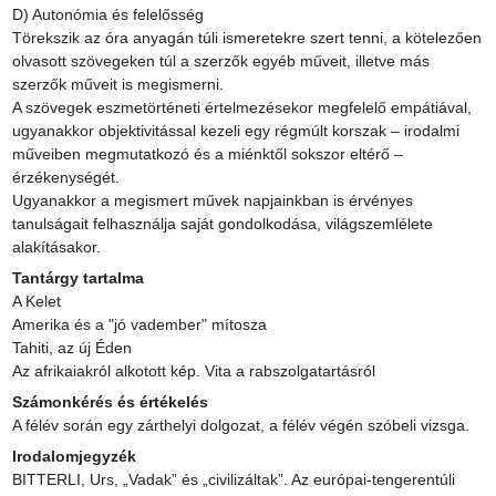
D) Autonómia és felelősség

Törekszik az óra anyagán túli ismeretekre szert tenni, a kötelezően 
olvasott szövegeken túl a szerzők egyéb műveit, illetve más 
szerzők műveit is megismerni.

A szövegek eszmetörténeti értelmezésekor megfelelő empátiával, 
ugyanakkor objektivitással kezeli egy régmúlt korszak – irodalmi 
műveiben megmutatkozó és a miénktől sokszor eltérő – 
érzékenységét.

Ugyanakkor a megismert művek napjainkban is érvényes 
tanulságait felhasználja saját gondolkodása, világszemlélete 
alakításakor.
Tantárgy tartalma
A Kelet

Amerika és a "jó vadember" mítosza

Tahiti, az új Éden

Az afrikaiakról alkotott kép. Vita a rabszolgatartásról
Számonkérés és értékelés
A félév során egy zárthelyi dolgozat, a félév végén szóbeli vizsga.
Irodalomjegyzék
BITTERLI, Urs, „Vadak” és „civilizáltak”. Az európai-tengerentúli 