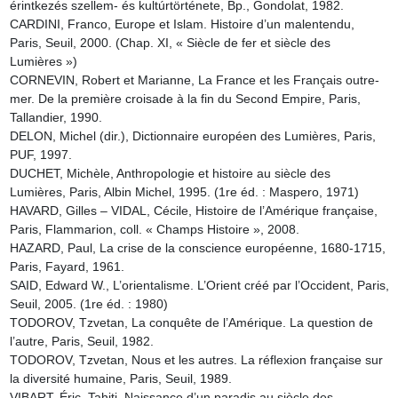
érintkezés szellem- és kultúrtörténete, Bp., Gondolat, 1982.

CARDINI, Franco, Europe et Islam. Histoire d’un malentendu, 
Paris, Seuil, 2000. (Chap. XI, « Siècle de fer et siècle des 
Lumières »)

CORNEVIN, Robert et Marianne, La France et les Français outre-
mer. De la première croisade à la fin du Second Empire, Paris, 
Tallandier, 1990.

DELON, Michel (dir.), Dictionnaire européen des Lumières, Paris, 
PUF, 1997.

DUCHET, Michèle, Anthropologie et histoire au siècle des 
Lumières, Paris, Albin Michel, 1995. (1re éd. : Maspero, 1971)

HAVARD, Gilles – VIDAL, Cécile, Histoire de l’Amérique française, 
Paris, Flammarion, coll. « Champs Histoire », 2008.

HAZARD, Paul, La crise de la conscience européenne, 1680-1715, 
Paris, Fayard, 1961.

SAID, Edward W., L’orientalisme. L’Orient créé par l’Occident, Paris, 
Seuil, 2005. (1re éd. : 1980)

TODOROV, Tzvetan, La conquête de l’Amérique. La question de 
l’autre, Paris, Seuil, 1982.

TODOROV, Tzvetan, Nous et les autres. La réflexion française sur 
la diversité humaine, Paris, Seuil, 1989.

VIBART, Éric, Tahiti. Naissance d’un paradis au siècle des 