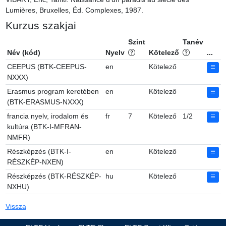
Lumières, Bruxelles, Éd. Complexes, 1987.
Kurzus szakjai
Szint
Tanév
Név (kód)
Nyelv
Kötelező
...
CEEPUS (BTK-CEEPUS-
en
Kötelező
NXXX)
Erasmus program keretében
en
Kötelező
(BTK-ERASMUS-NXXX)
francia nyelv, irodalom és
fr
7
Kötelező
1/2
kultúra (BTK-I-MFRAN-
NMFR)
Részképzés (BTK-I-
en
Kötelező
RÉSZKÉP-NXEN)
Részképzés (BTK-RÉSZKÉP-
hu
Kötelező
NXHU)
Vissza