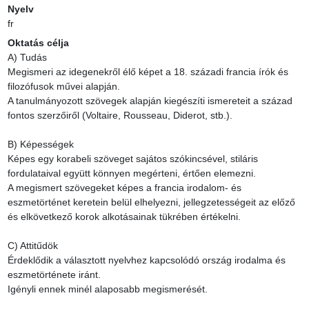
Nyelv
fr
Oktatás célja
A) Tudás

Megismeri az idegenekről élő képet a 18. századi francia írók és 
filozófusok művei alapján.

A tanulmányozott szövegek alapján kiegészíti ismereteit a század 
fontos szerzőiről (Voltaire, Rousseau, Diderot, stb.).

B) Képességek

Képes egy korabeli szöveget sajátos szókincsével, stiláris 
fordulataival együtt könnyen megérteni, értően elemezni.

A megismert szövegeket képes a francia irodalom- és 
eszmetörténet keretein belül elhelyezni, jellegzetességeit az előző 
és elkövetkező korok alkotásainak tükrében értékelni.

C) Attitűdök

Érdeklődik a választott nyelvhez kapcsolódó ország irodalma és 
eszmetörténete iránt.

Igényli ennek minél alaposabb megismerését.
