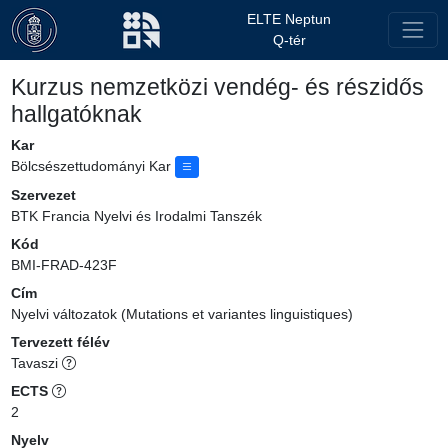
ELTE Neptun
Q-tér
Kurzus nemzetközi vendég- és részidős
hallgatóknak
Kar
Bölcsészettudományi Kar
Szervezet
BTK Francia Nyelvi és Irodalmi Tanszék
Kód
BMI-FRAD-423F
Cím
Nyelvi változatok (Mutations et variantes linguistiques)
Tervezett félév
Tavaszi
ECTS
2
Nyelv