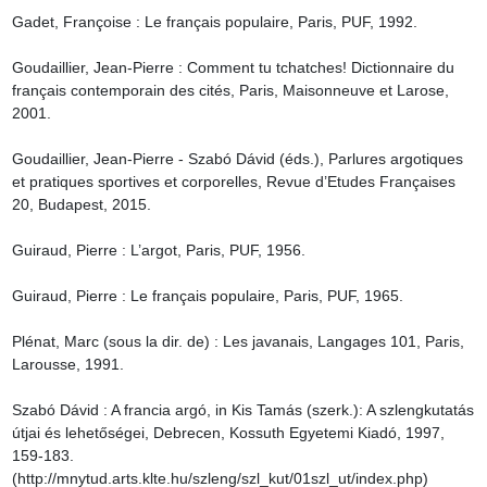
Gadet, Françoise : Le français populaire, Paris, PUF, 1992.

Goudaillier, Jean-Pierre : Comment tu tchatches! Dictionnaire du 
français contemporain des cités, Paris, Maisonneuve et Larose, 
2001.

Goudaillier, Jean-Pierre - Szabó Dávid (éds.), Parlures argotiques 
et pratiques sportives et corporelles, Revue d’Etudes Françaises 
20, Budapest, 2015.

Guiraud, Pierre : L’argot, Paris, PUF, 1956.

Guiraud, Pierre : Le français populaire, Paris, PUF, 1965.

Plénat, Marc (sous la dir. de) : Les javanais, Langages 101, Paris, 
Larousse, 1991.

Szabó Dávid : A francia argó, in Kis Tamás (szerk.): A szlengkutatás 
útjai és lehetőségei, Debrecen, Kossuth Egyetemi Kiadó, 1997, 
159-183. 
(http://mnytud.arts.klte.hu/szleng/szl_kut/01szl_ut/index.php)
