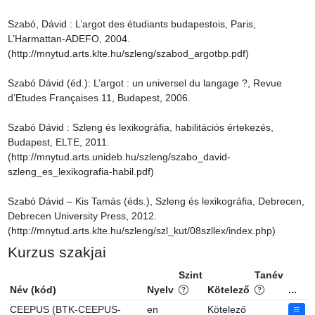
Szabó, Dávid : L’argot des étudiants budapestois, Paris, 
L’Harmattan-ADEFO, 2004. 
(http://mnytud.arts.klte.hu/szleng/szabod_argotbp.pdf)

Szabó Dávid (éd.): L’argot : un universel du langage ?, Revue 
d’Etudes Françaises 11, Budapest, 2006.

Szabó Dávid : Szleng és lexikográfia, habilitációs értekezés, 
Budapest, ELTE, 2011. 
(http://mnytud.arts.unideb.hu/szleng/szabo_david-
szleng_es_lexikografia-habil.pdf)

Szabó Dávid – Kis Tamás (éds.), Szleng és lexikográfia, Debrecen, 
Debrecen University Press, 2012. 
(http://mnytud.arts.klte.hu/szleng/szl_kut/08szllex/index.php)
Kurzus szakjai
Szint
Tanév
Név (kód)
Nyelv
Kötelező
...
CEEPUS (BTK-CEEPUS-
en
Kötelező