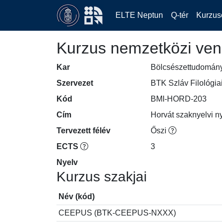
ELTE Neptun
Q-tér
Kurzus
Kurzus nemzetközi ven
Kar
Bölcsészettudomán
Szervezet
BTK Szláv Filológia
Kód
BMI-HORD-203
Cím
Horvát szaknyelvi ny
Tervezett félév
Őszi
ECTS
3
Nyelv
Kurzus szakjai
Név (kód)
CEEPUS (BTK-CEEPUS-NXXX)