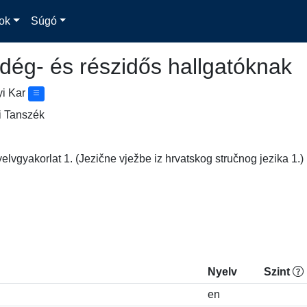
ok
Súgó
dég- és részidős hallgatóknak
yi Kar
i Tanszék
elvgyakorlat 1. (Jezične vježbe iz hrvatskog stručnog jezika 1.)
Nyelv
Szint
en