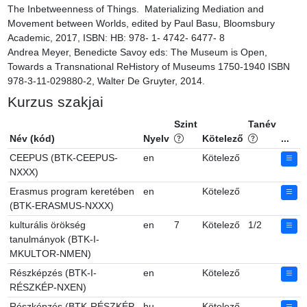
The Inbetweenness of Things.  Materializing Mediation and 
Movement between Worlds, edited by Paul Basu, Bloomsbury 
Academic, 2017, ISBN: HB: 978- 1- 4742- 6477- 8

Andrea Meyer, Benedicte Savoy eds: The Museum is Open, 
Towards a Transnational ReHistory of Museums 1750-1940 ISBN 
978-3-11-029880-2, Walter De Gruyter, 2014.
Kurzus szakjai
Szint
Tanév
Név (kód)
Nyelv
Kötelező
...
CEEPUS (BTK-CEEPUS-
en
Kötelező
NXXX)
Erasmus program keretében
en
Kötelező
(BTK-ERASMUS-NXXX)
kulturális örökség
en
7
Kötelező
1/2
tanulmányok (BTK-I-
MKULTOR-NMEN)
Részképzés (BTK-I-
en
Kötelező
RÉSZKÉP-NXEN)
Részképzés (BTK-RÉSZKÉP-
hu
Kötelező