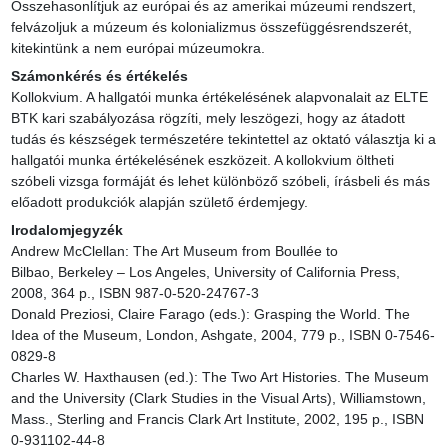
Összehasonlítjuk az európai és az amerikai múzeumi rendszert, 
felvázoljuk a múzeum és kolonializmus összefüggésrendszerét, 
kitekintünk a nem európai múzeumokra.
Számonkérés és értékelés
Kollokvium. A hallgatói munka értékelésének alapvonalait az ELTE 
BTK kari szabályozása rögzíti, mely leszögezi, hogy az átadott 
tudás és készségek természetére tekintettel az oktató választja ki a 
hallgatói munka értékelésének eszközeit. A kollokvium öltheti 
szóbeli vizsga formáját és lehet különböző szóbeli, írásbeli és más 
előadott produkciók alapján születő érdemjegy.
Irodalomjegyzék
Andrew McClellan: The Art Museum from Boullée to 
Bilbao, Berkeley – Los Angeles, University of California Press, 
2008, 364 p., ISBN 987-0-520-24767-3

Donald Preziosi, Claire Farago (eds.): Grasping the World. The 
Idea of the Museum, London, Ashgate, 2004, 779 p., ISBN 0-7546-
0829-8

Charles W. Haxthausen (ed.): The Two Art Histories. The Museum 
and the University (Clark Studies in the Visual Arts), Williamstown, 
Mass., Sterling and Francis Clark Art Institute, 2002, 195 p., ISBN 
0-931102-44-8
