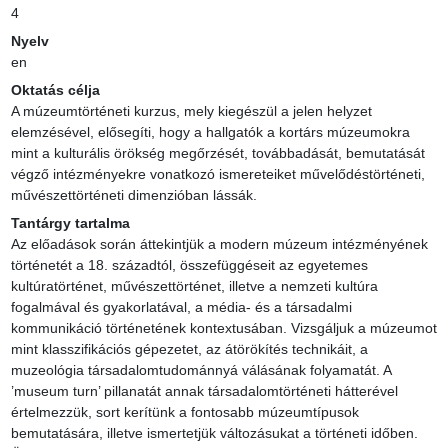
4
Nyelv
en
Oktatás célja
A múzeumtörténeti kurzus, mely kiegészül a jelen helyzet 
elemzésével, elősegíti, hogy a hallgatók a kortárs múzeumokra 
mint a kulturális örökség megőrzését, továbbadását, bemutatását 
végző intézményekre vonatkozó ismereteiket művelődéstörténeti, 
művészettörténeti dimenzióban lássák.
Tantárgy tartalma
Az előadások során áttekintjük a modern múzeum intézményének 
történetét a 18. századtól, összefüggéseit az egyetemes 
kultúratörténet, művészettörténet, illetve a nemzeti kultúra 
fogalmával és gyakorlatával, a média- és a társadalmi 
kommunikáció történetének kontextusában. Vizsgáljuk a múzeumot 
mint klasszifikációs gépezetet, az átörökítés technikáit, a 
muzeológia társadalomtudománnyá válásának folyamatát. A 
’museum turn’ pillanatát annak társadalomtörténeti hátterével 
értelmezzük, sort kerítünk a fontosabb múzeumtípusok 
bemutatására, illetve ismertetjük változásukat a történeti időben. 