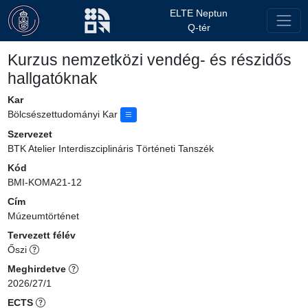
ELTE Neptun
Q-tér
Kurzus nemzetközi vendég- és részidős
hallgatóknak
Kar
Bölcsészettudományi Kar
Szervezet
BTK Atelier Interdiszciplináris Történeti Tanszék
Kód
BMI-KOMA21-12
Cím
Múzeumtörténet
Tervezett félév
Őszi
Meghirdetve
2026/27/1
ECTS