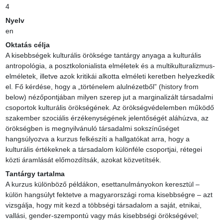
4
Nyelv
en
Oktatás célja
A kisebbségek kulturális öröksége tantárgy anyaga a kulturális 
antropológia, a posztkolonialista elméletek és a multikulturalizmus-
elméletek, illetve azok kritikái alkotta elméleti keretben helyezkedik 
el. Fő kérdése, hogy a „történelem alulnézetből” (history from 
below) nézőpontjában milyen szerep jut a marginalizált társadalmi 
csoportok kulturális örökségének. Az örökségvédelemben működő 
szakember szociális érzékenységének jelentőségét aláhúzva, az 
örökségben is megnyilvánuló társadalmi sokszínűséget 
hangsúlyozva a kurzus felkészíti a hallgatókat arra, hogy a 
kulturális értékeknek a társadalom különféle csoportjai, rétegei 
közti áramlását előmozdítsák, azokat közvetítsék.
Tantárgy tartalma
A kurzus különböző példákon, esettanulmányokon keresztül – 
külön hangsúlyt fektetve a magyarországi roma kisebbségre – azt 
vizsgálja, hogy mit kezd a többségi társadalom a saját, etnikai, 
vallási, gender-szempontú vagy más kisebbségi örökségével; 