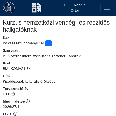
ELTE Neptun
Q-tér
Kurzus nemzetközi vendég- és részidős
hallgatóknak
Kar
Bölcsészettudományi Kar
Szervezet
BTK Atelier Interdiszciplináris Történeti Tanszék
Kód
BMI-KOMA21-34
Cím
Kisebbségek kulturális öröksége
Tervezett félév
Őszi
Meghirdetve
2026/27/1
ECTS