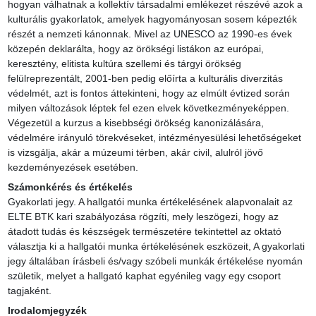
hogyan válhatnak a kollektív társadalmi emlékezet részévé azok a 
kulturális gyakorlatok, amelyek hagyományosan sosem képezték 
részét a nemzeti kánonnak. Mivel az UNESCO az 1990-es évek 
közepén deklarálta, hogy az örökségi listákon az európai, 
keresztény, elitista kultúra szellemi és tárgyi örökség 
felülreprezentált, 2001-ben pedig előírta a kulturális diverzitás 
védelmét, azt is fontos áttekinteni, hogy az elmúlt évtized során 
milyen változások léptek fel ezen elvek következményeképpen. 
Végezetül a kurzus a kisebbségi örökség kanonizálására, 
védelmére irányuló törekvéseket, intézményesülési lehetőségeket 
is vizsgálja, akár a múzeumi térben, akár civil, alulról jövő 
kezdeményezések esetében.
Számonkérés és értékelés
Gyakorlati jegy. A hallgatói munka értékelésének alapvonalait az 
ELTE BTK kari szabályozása rögzíti, mely leszögezi, hogy az 
átadott tudás és készségek természetére tekintettel az oktató 
választja ki a hallgatói munka értékelésének eszközeit, A gyakorlati 
jegy általában írásbeli és/vagy szóbeli munkák értékelése nyomán 
születik, melyet a hallgató kaphat egyénileg vagy egy csoport 
tagjaként.
Irodalomjegyzék