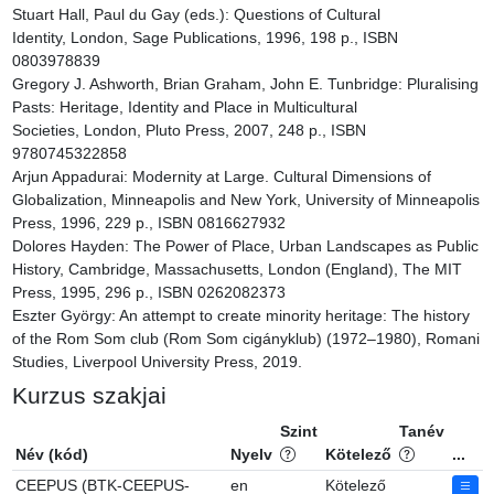
Stuart Hall, Paul du Gay (eds.): Questions of Cultural 
Identity, London, Sage Publications, 1996, 198 p., ISBN 
0803978839

Gregory J. Ashworth, Brian Graham, John E. Tunbridge: Pluralising 
Pasts: Heritage, Identity and Place in Multicultural 
Societies, London, Pluto Press, 2007, 248 p., ISBN 
9780745322858

Arjun Appadurai: Modernity at Large. Cultural Dimensions of 
Globalization, Minneapolis and New York, University of Minneapolis 
Press, 1996, 229 p., ISBN 0816627932

Dolores Hayden: The Power of Place, Urban Landscapes as Public 
History, Cambridge, Massachusetts, London (England), The MIT 
Press, 1995, 296 p., ISBN 0262082373

Eszter György: An attempt to create minority heritage: The history 
of the Rom Som club (Rom Som cigányklub) (1972–1980), Romani 
Studies, Liverpool University Press, 2019.
Kurzus szakjai
Szint
Tanév
Név (kód)
Nyelv
Kötelező
...
CEEPUS (BTK-CEEPUS-
en
Kötelező