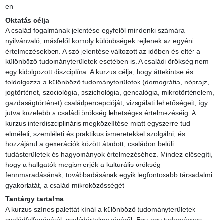
en
Oktatás célja
A család fogalmának jelentése egyfelől mindenki számára 
nyilvánvaló, másfelől komoly különbségek rejlenek az egyéni 
értelmezésekben. A szó jelentése változott az időben és eltér a 
különböző tudományterületek esetében is. A családi örökség nem 
egy kidolgozott diszciplína. A kurzus célja, hogy áttekintse és 
feldolgozza a különböző tudományterületek (demográfia, néprajz, 
jogtörténet, szociológia, pszichológia, genealógia, mikrotörténelem, 
gazdaságtörténet) családpercepcióját, vizsgálati lehetőségeit, így 
jutva közelebb a családi örökség lehetséges értelmezéséig. A 
kurzus interdiszciplináris megközelítése miatt egyszerre tud 
elméleti, szemléleti és praktikus ismeretekkel szolgálni, és 
hozzájárul a generációk között átadott, családon belüli 
tudásterületek és hagyományok értelmezéséhez. Mindez elősegíti, 
hogy a hallgatók megismerjék a kulturális örökség 
fennmaradásának, továbbadásának egyik legfontosabb társadalmi 
gyakorlatát, a család mikroközösségét
Tantárgy tartalma
A kurzus színes palettát kínál a különböző tudományterületek 
családfelfogásáról, családértelmezéséről. Egy-egy tudományos 