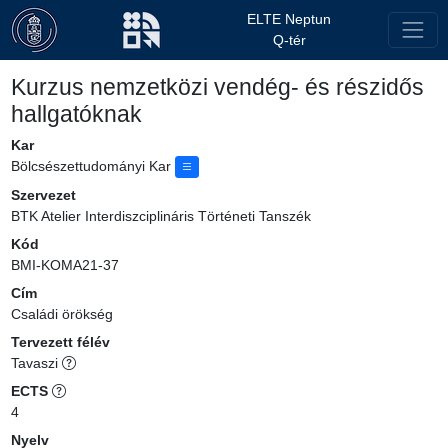
ELTE Neptun
Q-tér
Kurzus nemzetközi vendég- és részidős
hallgatóknak
Kar
Bölcsészettudományi Kar
Szervezet
BTK Atelier Interdiszciplináris Történeti Tanszék
Kód
BMI-KOMA21-37
Cím
Családi örökség
Tervezett félév
Tavaszi
ECTS
4
Nyelv