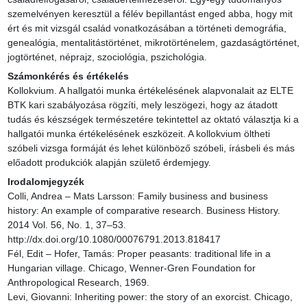
szemelvényen keresztül a félév bepillantást enged abba, hogy mit 
ért és mit vizsgál család vonatkozásában a történeti demográfia, 
genealógia, mentalitástörténet, mikrotörténelem, gazdaságtörténet, 
jogtörténet, néprajz, szociológia, pszichológia.
Számonkérés és értékelés
Kollokvium. A hallgatói munka értékelésének alapvonalait az ELTE 
BTK kari szabályozása rögzíti, mely leszögezi, hogy az átadott 
tudás és készségek természetére tekintettel az oktató választja ki a 
hallgatói munka értékelésének eszközeit. A kollokvium öltheti 
szóbeli vizsga formáját és lehet különböző szóbeli, írásbeli és más 
előadott produkciók alapján születő érdemjegy.
Irodalomjegyzék
Colli, Andrea – Mats Larsson: Family business and business 
history: An example of comparative research. Business History. 
2014 Vol. 56, No. 1, 37–53. 
http://dx.doi.org/10.1080/00076791.2013.818417

Fél, Edit – Hofer, Tamás: Proper peasants: traditional life in a 
Hungarian village. Chicago, Wenner-Gren Foundation for 
Anthropological Research, 1969.

Levi, Giovanni: Inheriting power: the story of an exorcist. Chicago, 