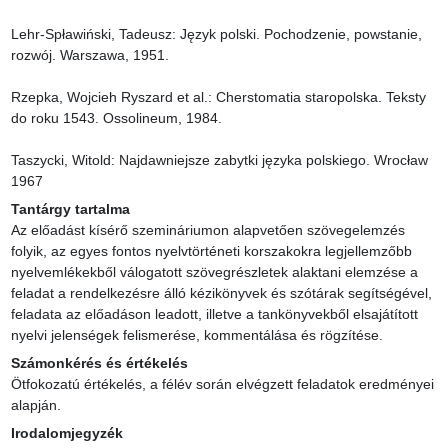
Lehr-Spławiński, Tadeusz: Język polski. Pochodzenie, powstanie, 
rozwój. Warszawa, 1951.

Rzepka, Wojcieh Ryszard et al.: Cherstomatia staropolska. Teksty 
do roku 1543. Ossolineum, 1984.

Taszycki, Witold: Najdawniejsze zabytki języka polskiego. Wrocław 
1967
Tantárgy tartalma
Az előadást kísérő szemináriumon alapvetően szövegelemzés 
folyik, az egyes fontos nyelvtörténeti korszakokra legjellemzőbb 
nyelvemlékekből válogatott szövegrészletek alaktani elemzése a 
feladat a rendelkezésre álló kézikönyvek és szótárak segítségével, 
feladata az előadáson leadott, illetve a tankönyvekből elsajátított 
nyelvi jelenségek felismerése, kommentálása és rögzítése.
Számonkérés és értékelés
Ötfokozatú értékelés, a félév során elvégzett feladatok eredményei 
alapján.
Irodalomjegyzék