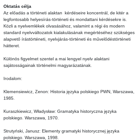
Oktatás célja
Az előadás a történeti alaktan  kérdéseire koncentrál, de kitér a 
legfontosabb helyesírás-történeti és mondattani kérdésekre is. 
Közli a nyelvemlékek olvasásához, valamint a régi és modern 
standard nyelvváltozatok kialakulásának megértéséhez szükséges 
alapvető írástörténeti, nyelvjárás-történeti és művelődéstörténeti 
hátteret.

Különös figyelmet szentel a mai lengyel nyelv alaktani 
sajátosságainak történelmi magyarázatának.

Irodalom:

Klemensiewicz, Zenon: Historia języka polskiego PWN, Warszawa, 
1985.

Kuraszkiewicz, Władysław: Gramatyka historyczna języka 
polskiego. Warszawa, 1970.

Strutyński, Janusz: Elementy gramatyki historycznej języka 
polskiego. Warszawa, 1998.
