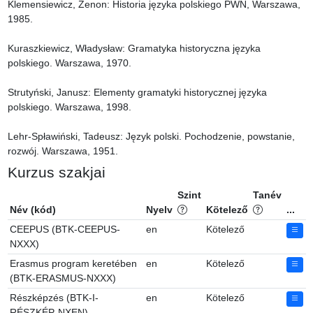
Klemensiewicz, Zenon: Historia języka polskiego PWN, Warszawa, 
1985.

Kuraszkiewicz, Władysław: Gramatyka historyczna języka 
polskiego. Warszawa, 1970.

Strutyński, Janusz: Elementy gramatyki historycznej języka 
polskiego. Warszawa, 1998.

Lehr-Spławiński, Tadeusz: Język polski. Pochodzenie, powstanie, 
rozwój. Warszawa, 1951.
Kurzus szakjai
Szint
Tanév
Név (kód)
Nyelv
Kötelező
...
CEEPUS (BTK-CEEPUS-
en
Kötelező
NXXX)
Erasmus program keretében
en
Kötelező
(BTK-ERASMUS-NXXX)
Részképzés (BTK-I-
en
Kötelező
RÉSZKÉP-NXEN)