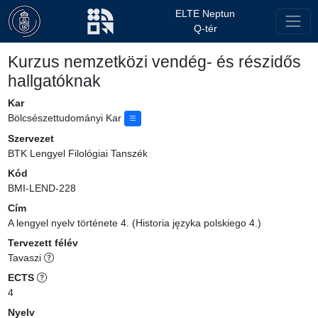
ELTE Neptun
Q-tér
Kurzus nemzetközi vendég- és részidős
hallgatóknak
Kar
Bölcsészettudományi Kar
Szervezet
BTK Lengyel Filológiai Tanszék
Kód
BMI-LEND-228
Cím
A lengyel nyelv története 4. (Historia języka polskiego 4.)
Tervezett félév
Tavaszi
ECTS
4
Nyelv