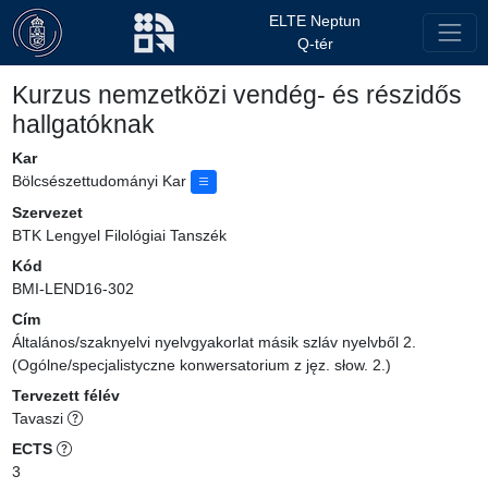
ELTE Neptun
Q-tér
Kurzus nemzetközi vendég- és részidős
hallgatóknak
Kar
Bölcsészettudományi Kar
Szervezet
BTK Lengyel Filológiai Tanszék
Kód
BMI-LEND16-302
Cím
Általános/szaknyelvi nyelvgyakorlat másik szláv nyelvből 2.
(Ogólne/specjalistyczne konwersatorium z jęz. słow. 2.)
Tervezett félév
Tavaszi
ECTS
3