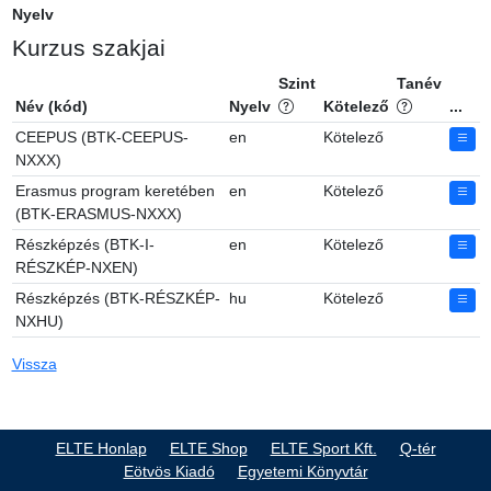
Nyelv
Kurzus szakjai
Szint
Tanév
Név (kód)
Nyelv
Kötelező
...
CEEPUS (BTK-CEEPUS-
en
Kötelező
NXXX)
Erasmus program keretében
en
Kötelező
(BTK-ERASMUS-NXXX)
Részképzés (BTK-I-
en
Kötelező
RÉSZKÉP-NXEN)
Részképzés (BTK-RÉSZKÉP-
hu
Kötelező
NXHU)
Vissza
ELTE Honlap
ELTE Shop
ELTE Sport Kft.
Q-tér
Eötvös Kiadó
Egyetemi Könyvtár