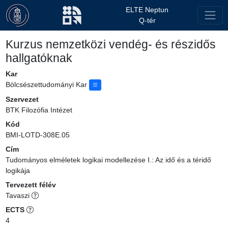
ELTE Neptun
Q-tér
Kurzus nemzetközi vendég- és részidős
hallgatóknak
Kar
Bölcsészettudományi Kar
Szervezet
BTK Filozófia Intézet
Kód
BMI-LOTD-308E.05
Cím
Tudományos elméletek logikai modellezése I.: Az idő és a téridő
logikája
Tervezett félév
Tavaszi
ECTS
4