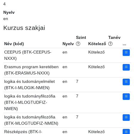
4
Nyelv
en
Kurzus szakjai
Szint
Tanév
Név (kód)
Nyelv
Kötelező
...
CEEPUS (BTK-CEEPUS-
en
Kötelező
NXXX)
Erasmus program keretében
en
Kötelező
(BTK-ERASMUS-NXXX)
logika és tudományelmélet
en
7
(BTK-I-MLOGIK-NMEN)
logika és tudományfilozófia
en
7
(BTK-I-MLOGTUDFIZ-
NMEN)
logika és tudományfilozófia
en
7
(BTK-MLOGTUDFIZ-NMEN)
Részképzés (BTK-I-
en
Kötelező